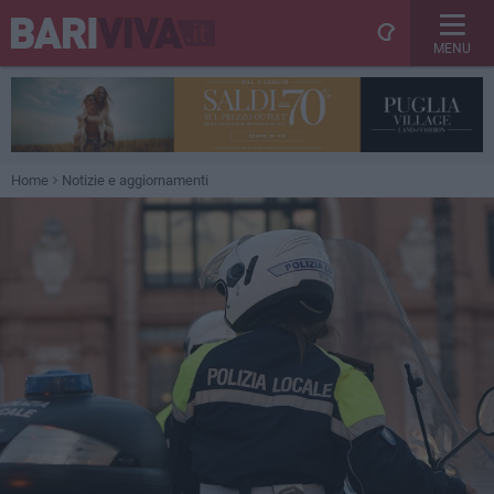
MENU
Home
Notizie e aggiornamenti