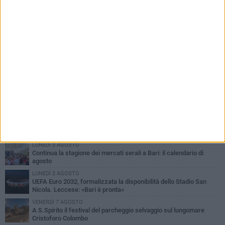
PIÙ LETTI QUESTA SETTIMANA
LUNEDÌ 3 AGOSTO
Continua la stagione dei mercati serali a Bari: il calendario di
agosto
LUNEDÌ 3 AGOSTO
UEFA Euro 2032, formalizzata la disponibilità dello Stadio San
Nicola. Leccese: «Bari è pronta»
VENERDÌ 7 AGOSTO
A S.Spirito il festival del parcheggio selvaggio sul lungomare
Cristoforo Colombo