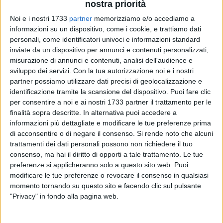
nostra priorità
Noi e i nostri 1733
partner
memorizziamo e/o accediamo a
informazioni su un dispositivo, come i cookie, e trattiamo dati
personali, come identificatori univoci e informazioni standard
inviate da un dispositivo per annunci e contenuti personalizzati,
10
misurazione di annunci e contenuti, analisi dell'audience e
sviluppo dei servizi.
Con la tua autorizzazione noi e i nostri
partner possiamo utilizzare dati precisi di geolocalizzazione e
identificazione tramite la scansione del dispositivo. Puoi fare clic
Il 27 ottobre a Bari, alle ore 19, presso il Teatro dell'Istituto
per consentire a noi e ai nostri 1733 partner il trattamento per le
Preziosissimo Sangue (via Scipione l'Africano 272)
finalità sopra descritte. In alternativa puoi accedere a
l'associazione "EDA Italia Onlus – Associazione Italiana
informazioni più dettagliate e modificare le tue preferenze prima
sulla Depressione" coordina e promuove l'evento "Tempi di
di acconsentire o di negare il consenso.
Si rende noto che alcuni
incertezza e depressione" con il patrocinio dell'assessorato
trattamenti dei dati personali possono non richiedere il tuo
al Welfare del Comune di Bari.
consenso, ma hai il diritto di opporti a tale trattamento. Le tue
preferenze si applicheranno solo a questo sito web. Puoi
modificare le tue preferenze o revocare il consenso in qualsiasi
L'incontro si soffermerà sulle modalità attraverso le quali
momento tornando su questo sito e facendo clic sul pulsante
tempi di incertezza come quelli attuali possono indurre sfide
"Privacy" in fondo alla pagina web.
emotive e psicologiche significative. L'incertezza, infatti,
quando è intensa e continua può essere vissuta come