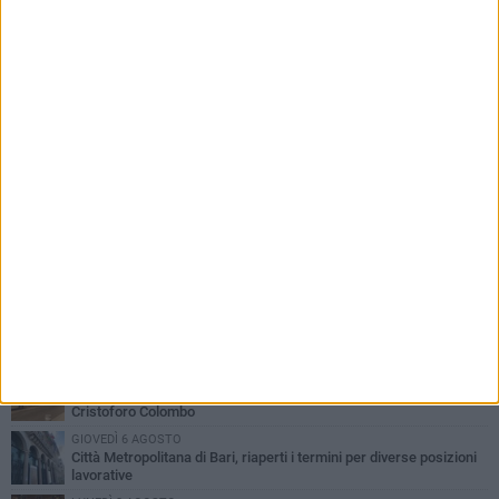
PIÙ LETTI QUESTA SETTIMANA
LUNEDÌ 3 AGOSTO
Continua la stagione dei mercati serali a Bari: il calendario di
agosto
LUNEDÌ 3 AGOSTO
UEFA Euro 2032, formalizzata la disponibilità dello Stadio San
Nicola. Leccese: «Bari è pronta»
VENERDÌ 7 AGOSTO
A S.Spirito il festival del parcheggio selvaggio sul lungomare
Cristoforo Colombo
GIOVEDÌ 6 AGOSTO
Città Metropolitana di Bari, riaperti i termini per diverse posizioni
lavorative