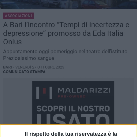
ASSOCIAZIONI
A Bari l’incontro “Tempi di incertezza e
depressione” promosso da Eda Italia
Onlus
Appuntamento oggi pomeriggio nel teatro dell'istituto
Preziosissimo sangue
BARI -
VENERDÌ 27 OTTOBRE 2023
COMUNICATO STAMPA
Il rispetto della tua riservatezza è la