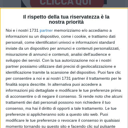
Il rispetto della tua riservatezza è la
nostra priorità
1
A cura di
Noi e i nostri 1731
partner
memorizziamo e/o accediamo a
NICOLA MICCIONE
informazioni su un dispositivo, come i cookie, e trattiamo dati
personali, come identificatori univoci e informazioni standard
inviate da un dispositivo per annunci e contenuti personalizzati,
Ucciso con un colpo di pistola al petto. Si è tenuta ieri
misurazione di annunci e contenuti, analisi dell'audience e
sviluppo dei servizi.
Con la tua autorizzazione noi e i nostri
pomeriggio all
'Istituto di Medicina Legale del Policlinico di
partner possiamo utilizzare dati precisi di geolocalizzazione e
Bari
l'autopsia sulla salma del
38enne indiano
freddato
identificazione tramite la scansione del dispositivo. Puoi fare clic
venerdì scorso, nell'ex ospedale in disuso di Ceglie del
per consentire a noi e ai nostri 1731 partner il trattamento per le
Campo. L'esame autoptico, condotto dal professore
Davide
finalità sopra descritte. In alternativa puoi accedere a
Ferorelli
, si è concluso solo a sera.
informazioni più dettagliate e modificare le tue preferenze prima
di acconsentire o di negare il consenso.
Si rende noto che alcuni
I risultati dell'autopsia, che
non ha fatto emergere segni di
trattamenti dei dati personali possono non richiedere il tuo
consenso, ma hai il diritto di opporti a tale trattamento. Le tue
colluttazione sul corpo
, non sono stati ancora resi noti ed il
preferenze si applicheranno solo a questo sito web. Puoi
medico legale avrà
60 giorni di tempo
per elaborare il referto
modificare le tue preferenze o revocare il consenso in qualsiasi
dopo gli esami istologici svolti sul cadavere. L'agguato, per
momento tornando su questo sito e facendo clic sul pulsante