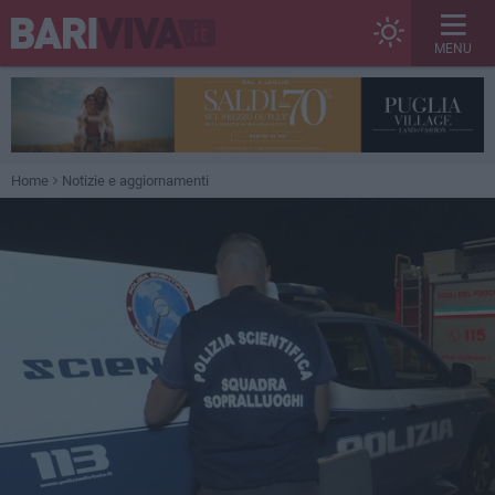
MENU
Home
Notizie e aggiornamenti