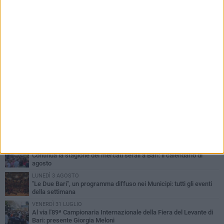
PIÙ LETTI QUESTA SETTIMANA
LUNEDÌ 3 AGOSTO
UEFA Euro 2032, formalizzata la disponibilità dello Stadio San
Nicola. Leccese: «Bari è pronta»
LUNEDÌ 3 AGOSTO
Continua la stagione dei mercati serali a Bari: il calendario di
agosto
LUNEDÌ 3 AGOSTO
"Le Due Bari", un programma diffuso nei Municipi: tutti gli eventi
della settimana
VENERDÌ 31 LUGLIO
Al via l'89ª Campionaria Internazionale della Fiera del Levante di
Bari: presente Giorgia Meloni