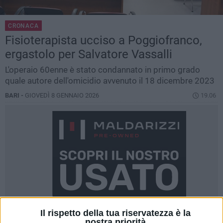
CRONACA
Fisioterapista ucciso a Poggiofranco,
ergastolo per Salvatore Vassalli
L'operaio 60enne è stato condannato in primo grado
quale autore dell'omicidio avvenuto il 18 dicembre 2023
BARI -
GIOVEDÌ 8 GENNAIO 2026
19.06
Il rispetto della tua riservatezza è la
nostra priorità