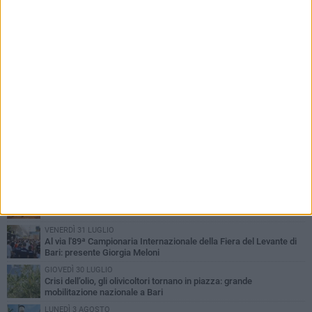
PIÙ LETTI QUESTA SETTIMANA
LUNEDÌ 3 AGOSTO
UEFA Euro 2032, formalizzata la disponibilità dello Stadio San
Nicola. Leccese: «Bari è pronta»
LUNEDÌ 3 AGOSTO
Continua la stagione dei mercati serali a Bari: il calendario di
agosto
LUNEDÌ 3 AGOSTO
"Le Due Bari", un programma diffuso nei Municipi: tutti gli eventi
della settimana
VENERDÌ 31 LUGLIO
Al via l'89ª Campionaria Internazionale della Fiera del Levante di
Bari: presente Giorgia Meloni
GIOVEDÌ 30 LUGLIO
Crisi dell’olio, gli olivicoltori tornano in piazza: grande
mobilitazione nazionale a Bari
LUNEDÌ 3 AGOSTO