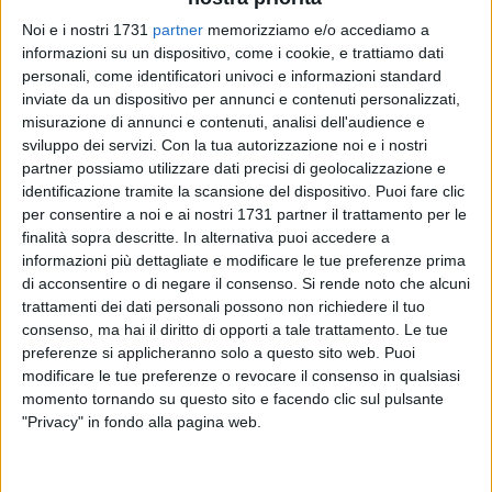
Noi e i nostri 1731
partner
memorizziamo e/o accediamo a
informazioni su un dispositivo, come i cookie, e trattiamo dati
1
personali, come identificatori univoci e informazioni standard
inviate da un dispositivo per annunci e contenuti personalizzati,
misurazione di annunci e contenuti, analisi dell'audience e
sviluppo dei servizi.
Con la tua autorizzazione noi e i nostri
La
Corte di Assise di Bari
(presidente
Sergio Di Paola
) ha
partner possiamo utilizzare dati precisi di geolocalizzazione e
condannato alla pena dell'ergastolo
Salvatore Vassalli,
identificazione tramite la scansione del dispositivo. Puoi fare clic
l'operaio 60enne originario di Canosa di Puglia imputato per
per consentire a noi e ai nostri 1731 partner il trattamento per le
il delitto del fisioterapista 63enne barese
Mauro Di Giacomo
,
finalità sopra descritte. In alternativa puoi accedere a
informazioni più dettagliate e modificare le tue preferenze prima
ucciso la sera del 18 dicembre 2023. Esclusa, però,
di acconsentire o di negare il consenso.
Si rende noto che alcuni
l'aggravante della minorata difesa.
trattamenti dei dati personali possono non richiedere il tuo
consenso, ma hai il diritto di opporti a tale trattamento. Le tue
Dopo oltre sette ore di camera di consiglio, i giudici hanno
preferenze si applicheranno solo a questo sito web. Puoi
ritenuto Vassalli responsabile di omicidio volontario
modificare le tue preferenze o revocare il consenso in qualsiasi
aggravato dalla premeditazione, dalla crudeltà e dall'aver
momento tornando su questo sito e facendo clic sul pulsante
agito per motivi futili. Stando alle indagini della
Squadra
"Privacy" in fondo alla pagina web.
Mobile di Bari
, coordinate dal procuratore aggiunto
Ciro
Angelillis
e dal sostituto
Matteo Soave
, il movente sarebbe