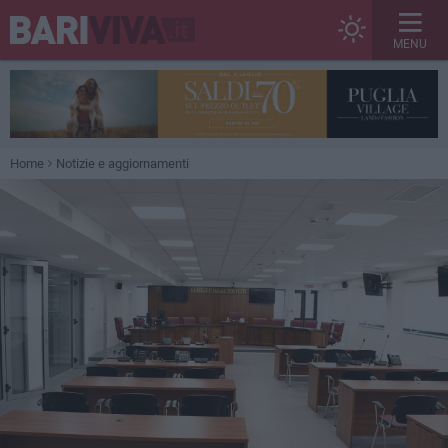
MENU
Home
Notizie e aggiornamenti