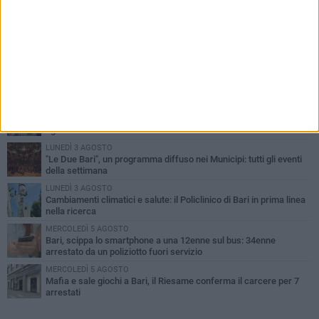
PIÙ LETTI QUESTA SETTIMANA
LUNEDÌ 3 AGOSTO
UEFA Euro 2032, formalizzata la disponibilità dello Stadio San
Nicola. Leccese: «Bari è pronta»
LUNEDÌ 3 AGOSTO
Continua la stagione dei mercati serali a Bari: il calendario di
agosto
LUNEDÌ 3 AGOSTO
"Le Due Bari", un programma diffuso nei Municipi: tutti gli eventi
della settimana
LUNEDÌ 3 AGOSTO
Cambiamenti climatici e salute: il Policlinico di Bari in prima linea
nella ricerca
MERCOLEDÌ 5 AGOSTO
Bari, scippa lo smartphone a una 12enne sul bus: 34enne
arrestato da un poliziotto fuori servizio
MERCOLEDÌ 5 AGOSTO
Mafia e sale giochi a Bari, il Riesame conferma il carcere per 7
arrestati