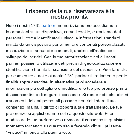
Il rispetto della tua riservatezza è la
nostra priorità
Noi e i nostri 1731
partner
memorizziamo e/o accediamo a
È iniziata la stagione autunnale e, nonostante il calo delle
informazioni su un dispositivo, come i cookie, e trattiamo dati
temperature, la Puglia continua a stupire con una ricca
personali, come identificatori univoci e informazioni standard
proposta di eventi. Vi presentiamo una carrellata di iniziative
inviate da un dispositivo per annunci e contenuti personalizzati,
in programma per il mese di novembre in tutta la regione.
misurazione di annunci e contenuti, analisi dell'audience e
sviluppo dei servizi.
Con la tua autorizzazione noi e i nostri
partner possiamo utilizzare dati precisi di geolocalizzazione e
Spinazzola,
Sagra del Fungo Cardoncello
identificazione tramite la scansione del dispositivo. Puoi fare clic
Torna anche quest'anno a Spinazzola l'imperdibile
per consentire a noi e ai nostri 1731 partner il trattamento per le
appuntamento con la Sagra del fungo cardoncello: l'evento
finalità sopra descritte. In alternativa puoi accedere a
che valorizza e promuove il territorio e i prodotti tipici della
informazioni più dettagliate e modificare le tue preferenze prima
Murgia. Quest'anno la sagra si svolgerà nel weekend di
di acconsentire o di negare il consenso.
Si rende noto che alcuni
sabato 1 e domenica 2 novembre.
trattamenti dei dati personali possono non richiedere il tuo
consenso, ma hai il diritto di opporti a tale trattamento. Le tue
preferenze si applicheranno solo a questo sito web. Puoi
San Ferdinando di Puglia,
Fiera del Carciofo
modificare le tue preferenze o revocare il consenso in qualsiasi
Dal 13 al 16 novembre San Ferdinando ospiterà la 65ª
momento tornando su questo sito e facendo clic sul pulsante
edizione della Fiera del Carciofo Mediterraneo e del Prodotto
"Privacy" in fondo alla pagina web.