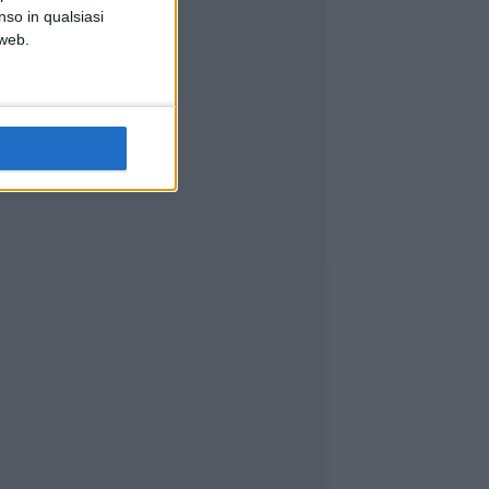
nso in qualsiasi
 web.