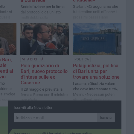
a Bonafede
ello
Stefanì: «Ci auguriamo che
Soddisfazione per la firma
iantz si
tutti restino uniti affinché i
del protocollo da un lato,
(quasi)
prossimi passi siano
molti dubbi sulla
enale:
effettuati in tempi certi e
realizzazione di quanto
ta in
brevi»
sottoscritto dall'altro
 Bari,
VITA DI CITTÀ
POLITICA
ale
Polo giudiziario di
Palagiustizia, politica
enti al
Bari, nuovo protocollo
di Bari unita per
vio
d'intesa sulle ex
trovare una soluzione
Caserme
imo
Lacarra: «Giustizia valore
esidente
che deve interessare tutti»,
Il 28 maggio è prevista la
si rivolge
Melini: «Necessari poteri
firma a Roma con il ministro
o essere
straordinari, sede unica,
Bonafede
 sta
tavolo interistituzionale»
Iscriviti alla Newsletter
Iscriviti
Iscrivendoti accetti i
termini
e la
privacy policy