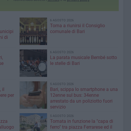
6 AGOSTO 2026
Torna a riunirsi il Consiglio
unicipi
comunale di Bari
ni di
6 AGOSTO 2026
i,
La parata musicale Bembé sotto
se
le stelle di Bari
5 AGOSTO 2026
 il
Bari, scippa lo smartphone a una
ere per
12enne sul bus: 34enne
arrestato da un poliziotto fuori
servizio
5 AGOSTO 2026
azza
Tornata in funzione la "capa di
alluogo
ferro" tra piazza Ferrarese ed il