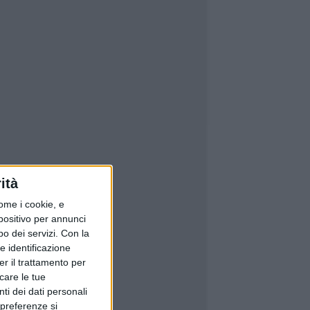
ità
ome i cookie, e
spositivo per annunci
o dei servizi.
Con la
e identificazione
er il trattamento per
icare le tue
ti dei dati personali
 preferenze si