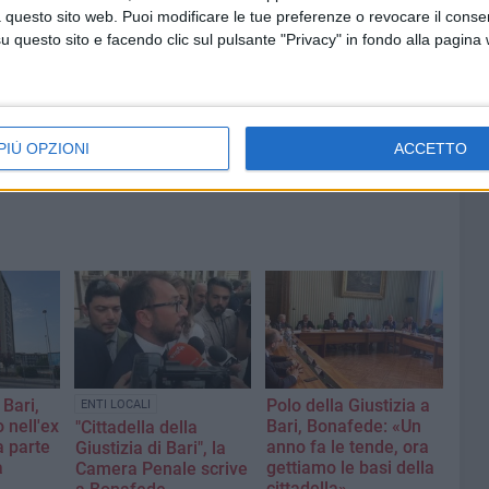
l
proseguono i controlli
 questo sito web. Puoi modificare le tue preferenze o revocare il conse
straordinari del territorio della
questo sito e facendo clic sul pulsante "Privacy" in fondo alla pagina
Polizia di Stato
PIÙ OPZIONI
ACCETTO
 Bari,
Polo della Giustizia a
ENTI LOCALI
o nell'ex
Bari, Bonafede: «Un
"Cittadella della
a parte
anno fa le tende, ora
Giustizia di Bari", la
a
gettiamo le basi della
Camera Penale scrive
cittadella»