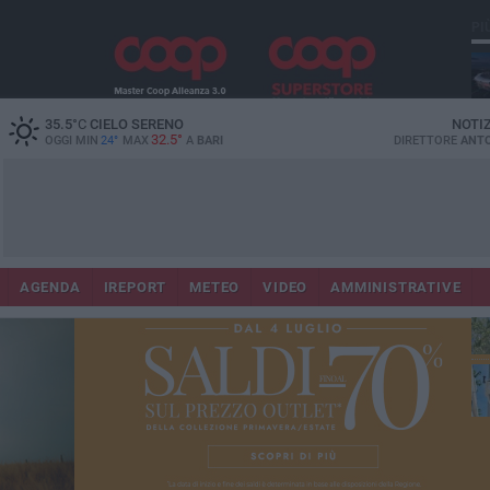
PI
Lec
35.5
°C
CIELO SERENO
NOTI
32.5°
OGGI MIN
24°
MAX
A
BARI
DIRETTORE
ANTO
AGENDA
IREPORT
METEO
VIDEO
AMMINISTRATIVE
Gi
Bar
ri