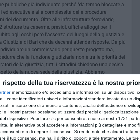
e pubbliche già individuate perché "da tempo bloccate a
ali ed esecutive e alla complessità delle procedure
i del documento. Oltre alle infrastrutture ferroviarie,
2 strutture tra caserme, presìdi, uffici e alloggi per il
bito agli occhi però l'assenza dei luoghi della giustizia e
la Giustizia di Bari che da decenni attende risposte. Da più
 individuare un commissario per questo progetto ma,
edurre che la funzione giudiziaria non è tra le priorità del
eratori della giustizia, tutti i cittadini chiedono una decisa
ogetto della nuova sede della giustizia. Abbiamo
 di fattibilità, tutto nella speranza di riuscire ad
l rispetto della tua riservatezza è la nostra prior
gnità ad una intera comunità. Ma evidentemente non è
artner
memorizziamo e/o accediamo a informazioni su un dispositivo, c
sattenzione verso un'emergenza gravissima che pesa sullo
ali, come identificatori univoci e informazioni standard inviate da un di
zzati, misurazione di annunci e contenuti, analisi dell'audience e svilupp
i e i nostri partner possiamo utilizzare dati precisi di geolocalizzazione 
del dispositivo. Puoi fare clic per consentire a noi e ai nostri 1731 partn
critte. In alternativa puoi accedere a informazioni più dettagliate e modif
acconsentire o di negare il consenso.
Si rende noto che alcuni trattamen
6 AGOSTO 2026
 dalla
Movida e sicurezza a Bari,
e il tuo consenso, ma hai il diritto di opporti a tale trattamento. Le tue