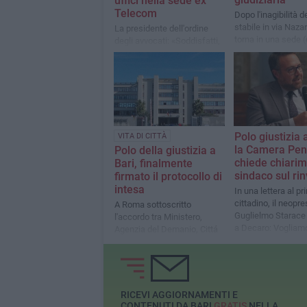
uffici nella sede ex
Telecom
Dopo l'inagibilità d
stabile in via Nazar
La presidente dell'ordine
torna in una sede 
degli avvocati: «Soddisfatti,
unica. La camera p
ma auspichiamo che si tratti
«Corte d'assise res
di una soluzione ponte»
piazza De Nicola»
Polo giustizia a
VITA DI CITTÀ
la Camera Pen
Polo della giustizia a
chiede chiarim
Bari, finalmente
sindaco sul rin
firmato il protocollo di
intesa
In una lettera al pr
cittadino, il neopr
A Roma sottoscritto
Guglielmo Starace 
l'accordo tra Ministero,
a Decaro: Vogliam
Agenzia del Demanio, Cittá
partecipi di quanto
Metropolitana, Comune,
accadendo
Provveditorato, Corte
d'Appello e Procura
RICEVI AGGIORNAMENTI E
CONTENUTI DA BARI
GRATIS
NELLA