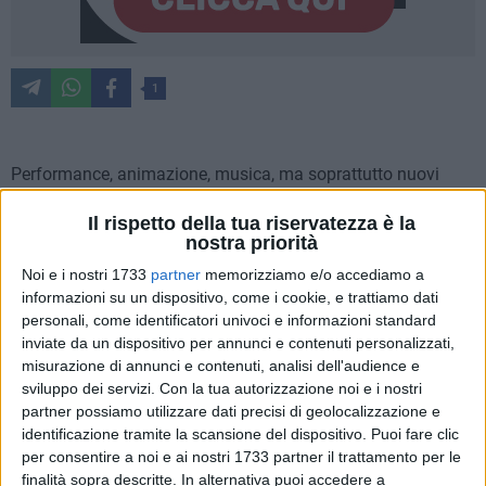
1
Performance, animazione, musica, ma soprattutto nuovi
incontri. Il
Centro di Servizio al Volontariato San Nicola
Odv
Il rispetto della tua riservatezza è la
torna in piazza a
Monopoli
con
Volontariato in Spiaggia
, la
nostra priorità
kermesse nata per riunire le realtà del Terzo Settore e
Noi e i nostri 1733
partner
memorizziamo e/o accediamo a
sensibilizzare i cittadini sui temi della solidarietà nel ricordo
informazioni su un dispositivo, come i cookie, e trattiamo dati
di
Giovanni Montanaro
– già direttore del CSVSN – nella
personali, come identificatori univoci e informazioni standard
sua città natale.
inviate da un dispositivo per annunci e contenuti personalizzati,
misurazione di annunci e contenuti, analisi dell'audience e
sviluppo dei servizi.
Con la tua autorizzazione noi e i nostri
Giunto alla sua
XV edizione
, l'evento si conferma un
partner possiamo utilizzare dati precisi di geolocalizzazione e
importante momento di condivisione per le
associazioni del
identificazione tramite la scansione del dispositivo. Puoi fare clic
per consentire a noi e ai nostri 1733 partner il trattamento per le
territorio
e per tutti coloro che desiderano conoscere meglio
finalità sopra descritte. In alternativa puoi accedere a