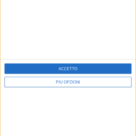
ACCETTO
PIÙ OPZIONI
Altri contenuti a tema