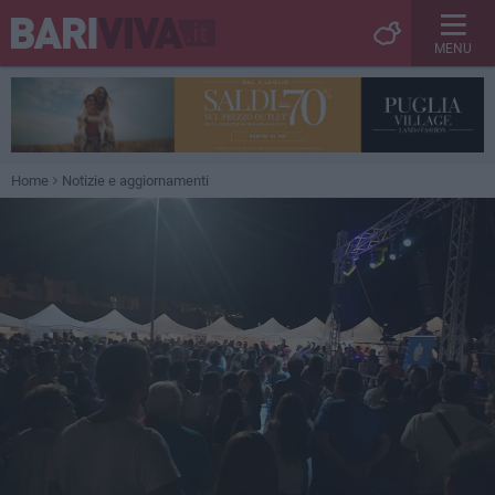
MENU
Home
Notizie e aggiornamenti