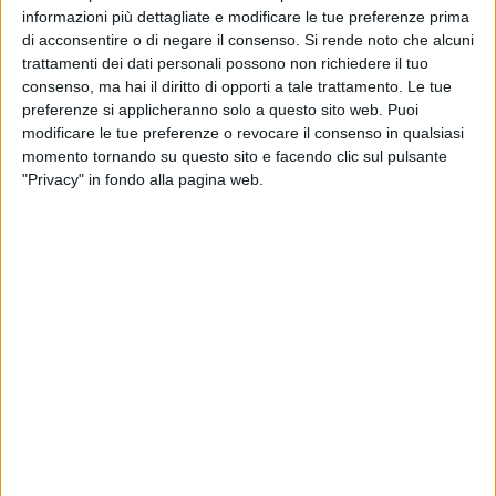
le realtà che quotidianamente si impegnano per il territorio.
informazioni più dettagliate e modificare le tue preferenze prima
Una grande festa per salutare l'estate con musica e
di acconsentire o di negare il consenso.
Si rende noto che alcuni
divertimento e soprattutto celebrare la collaborazione che da
trattamenti dei dati personali possono non richiedere il tuo
anni vede impegnati insieme
CSVSN
e
Comune di Monopoli
consenso, ma hai il diritto di opporti a tale trattamento. Le tue
nella diffusione dei valori del Volontariato e nella
preferenze si applicheranno solo a questo sito web. Puoi
realizzazione di progetti a sostegno degli Enti del Terzo
modificare le tue preferenze o revocare il consenso in qualsiasi
momento tornando su questo sito e facendo clic sul pulsante
Settore.
"Privacy" in fondo alla pagina web.
Protagoniste indiscusse della serata saranno come sempre
le
associazioni
, cui saranno messe a disposizione singole
postazioni per raccontare ai cittadini le attività svolte e
coinvolgere gli aspiranti volontari nei progetti futuri
.
Collante della serata poi,
volontari-animatori
che
coinvolgeranno il pubblico con speciali
performance
. Non
mancherà, come da tradizione, la
musica
: sul grande palco
allestito per l'occasione si esibiranno i
Biondo Twix
, una
"party band" che mette l'ascoltatore al centro dello
spettacolo. Con un repertorio che abbraccia i grandi successi
degli anni 70 e 80, alterneranno momenti di coinvolgimento