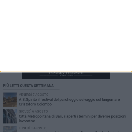
PIÙ LETTI QUESTA SETTIMANA
VENERDÌ 7 AGOSTO
A S.Spirito il festival del parcheggio selvaggio sul lungomare
Cristoforo Colombo
GIOVEDÌ 6 AGOSTO
Città Metropolitana di Bari, riaperti i termini per diverse posizioni
lavorative
LUNEDÌ 3 AGOSTO