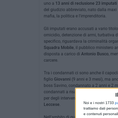
uno a
13 anni di reclusione 23 imputati
del giudizio abbreviato, nato dalla maxi
mafia, la politica e l'imprenditoria.
Gli imputati erano accusati a vario titol
omicidio, detenzione di armi, turbativa d'
specifico, riguardava la criminalità orga
Squadra Mobile
, il pubblico ministero 
disposta a carico di
Antonio Busco
, me
carcere.
Tra i condannati ci sono anche il capocl
figlio
Giovanni
(9 anni e 3 mesi), ma an
boss Savino, condannato a 2 anni e 2 mesi
condannati a risarcire le parti civili, tra c
I
per degli interventi di antimafia sociale
Noi e i nostri 1733
p
Leccese
.
trattiamo dati person
e contenuti personali
Nell'ambito di quest'indagine l'ex consig