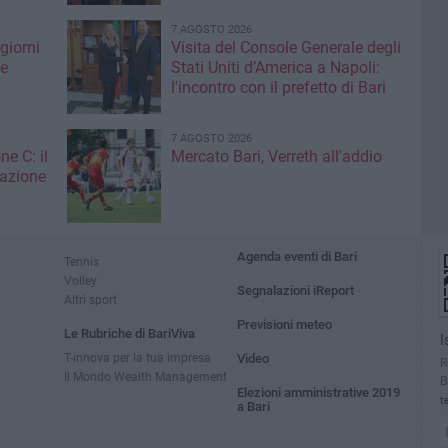
7 AGOSTO 2026
giorni
Visita del Console Generale degli
me
Stati Uniti d’America a Napoli:
l'incontro con il prefetto di Bari
7 AGOSTO 2026
ne C: il
Mercato Bari, Verreth all'addio
zazione
Agenda eventi di Bari
Tennis
Volley
Segnalazioni iReport
Altri sport
Previsioni meteo
Le Rubriche di BariViva
I
T-innova per la tua impresa
Video
R
Il Mondo Wealth Management
B
Elezioni amministrative 2019
t
a Bari