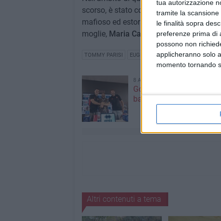
tua autorizzazione no
scorso, è stato condannato in primo grad
tramite la scansione 
mafioso ed estorsione: è accusato di aver
le finalità sopra des
moglie,
Maria Carmen Lorusso.
preferenze prima di 
possono non richieder
applicheranno solo a
TOMMY PARISI
EUGENIO PALERMITI
GIOVANNI PA
momento tornando su 
8 AGOSTO 2026
Gomez e Butic si present
baresi
Altri contenuti a tema