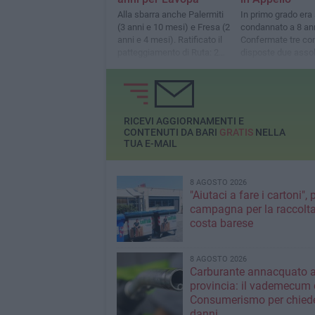
Alla sbarra anche Palermiti
In primo grado era 
(3 anni e 10 mesi) e Fresa (2
condannato a 8 ann
anni e 4 mesi). Ratificato il
Confermate tre co
patteggiamento di Ruta: 2
disposte due assol
anni e 6 mesi
RICEVI AGGIORNAMENTI E
CONTENUTI DA BARI
GRATIS
NELLA
TUA E-MAIL
8 AGOSTO 2026
"Aiutaci a fare i cartoni", 
campagna per la raccolta
costa barese
8 AGOSTO 2026
Carburante annacquato a
provincia: il vademecum 
Consumerismo per chiede
danni