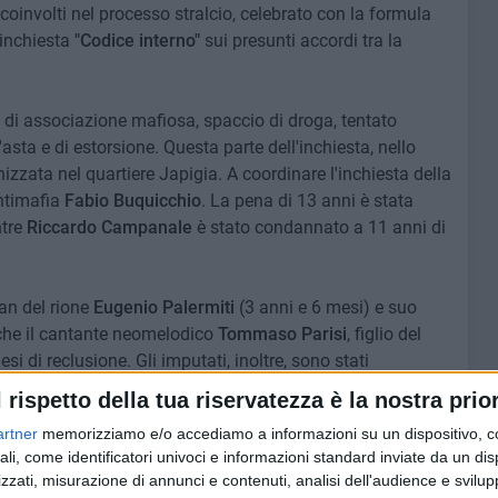
coinvolti nel processo stralcio, celebrato con la formula
 inchiesta
"Codice interno"
sui presunti accordi tra la
o di associazione mafiosa, spaccio di droga, tentato
asta e di estorsione. Questa parte dell'inchiesta, nello
nizzata nel quartiere Japigia. A coordinare l'inchiesta della
antimafia
Fabio Buquicchio
. La pena di 13 anni è stata
ntre
Riccardo Campanale
è stato condannato a 11 anni di
an del rione
Eugenio Palermiti
(3 anni e 6 mesi) e suo
che il cantante neomelodico
Tommaso Parisi
, figlio del
 di reclusione. Gli imputati, inoltre, sono stati
ui il
Comune di Bari
. «Utilizzeremo i soldi dei risarcimenti
l rispetto della tua riservatezza è la nostra prior
», ha affermato in una nota stampa il sindaco di Bari,
Vito
artner
memorizziamo e/o accediamo a informazioni su un dispositivo, c
ali, come identificatori univoci e informazioni standard inviate da un di
zzati, misurazione di annunci e contenuti, analisi dell'audience e svilupp
liere regionale pugliese
Giacomo Olivieri
, nel settembre