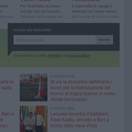
stato
Per l'Antimafia raccolse i
Il capomafia di Japigia è
i.
voti dei clan per favorire
detenuto nel centro medico
ndanne e
l'elezione della moglie nel
del carcere di Torino: è stato
uzioni
2019. 11 anni di reclusione
di recente condannato a 11
ai boss Parisi e Palermiti
anni
Iscriviti alla Newsletter
Iscriviti
Iscrivendoti accetti i
termini
e la
privacy policy
8 AGOSTO 2026
parte la
Al via la prossima settimana i
 sulla
lavori per la realizzazione del
tronco di fogna bianca in corso
Alcide De Gasperi
8 AGOSTO 2026
 Bari e
Leccese incontra il ballerino
di
Kledi Kadiu, arrivato a Bari a
re i
bordo della nave Vlora