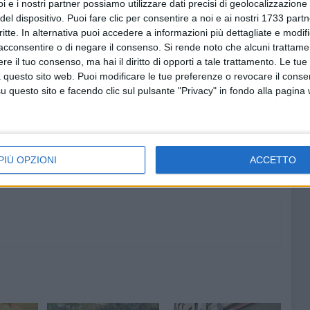
i e i nostri partner possiamo utilizzare dati precisi di geolocalizzazione 
o a 9 anni di reclusione per scambio elettorale politico-
del dispositivo. Puoi fare clic per consentire a noi e ai nostri 1733 partn
 raccolto a pagamento i voti e favorito l'elezione della
critte. In alternativa puoi accedere a informazioni più dettagliate e modif
acconsentire o di negare il consenso.
Si rende noto che alcuni trattamen
e il tuo consenso, ma hai il diritto di opporti a tale trattamento. Le tue
 questo sito web. Puoi modificare le tue preferenze o revocare il conse
LERMITI
RICCARDO CAMPANALE
questo sito e facendo clic sul pulsante "Privacy" in fondo alla pagina
8 AGOSTO 2026
ano ai
Mercato in uscita, anche
Dickmann lascia Bari
PIÙ OPZIONI
ACCETTO