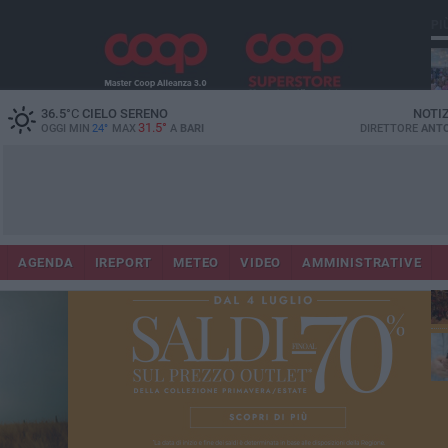
PI
36.5
°C
CIELO SERENO
NOTI
31.5°
OGGI MIN
24°
MAX
A
BARI
DIRETTORE
ANTO
Lec
Co
AGENDA
IREPORT
METEO
VIDEO
AMMINISTRATIVE
fuo