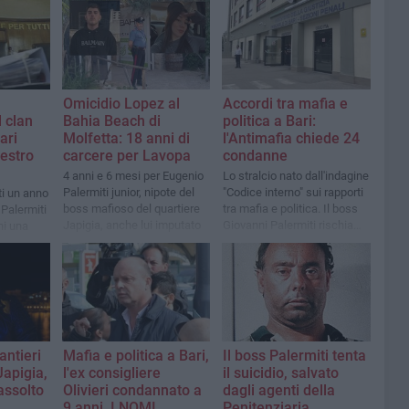
Omicidio Lopez al
Accordi tra mafia e
 clan
Bahia Beach di
politica a Bari:
ari
Molfetta: 18 anni di
l'Antimafia chiede 24
estro
carcere per Lavopa
condanne
4 anni e 6 mesi per Eugenio
Lo stralcio nato dall'indagine
Palermiti junior, nipote del
"Codice interno" sui rapporti
ti un anno
boss mafioso del quartiere
tra mafia e politica. Il boss
 Palermiti
Japigia, anche lui imputato
Giovanni Palermiti rischia
ni una
altri 18 anni
de, soldi
co
antieri
Mafia e politica a Bari,
Il boss Palermiti tenta
Japigia,
l'ex consigliere
il suicidio, salvato
assolto
Olivieri condannato a
dagli agenti della
9 anni. I NOMI
Penitenziaria