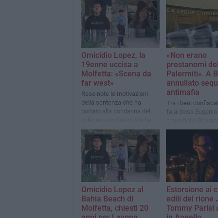
Omicidio Lopez, la
«Non erano
19enne uccisa a
prestanomi del
Molfetta: «Scena da
Palermiti». A B
far west»
annullato sequ
antimafia
Rese note le motivazioni
della sentenza che ha
Tra i beni confisca
portato alla condanna del
fa ai boss Eugenio
killer reo-confesso Michele
e suo figlio Giovan
Lavopa a 18 anni
villa abusiva, azien
e un centro esteti
Omicidio Lopez al
Estorsione ai c
Bahia Beach di
edili del rione 
Molfetta, chiesti 20
Tommy Parisi 
anni per Lavopa
in Appello