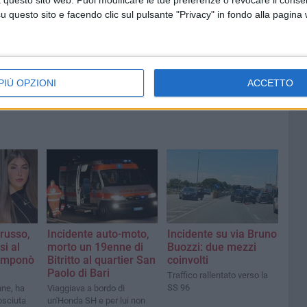
Policlinico di Bari
questo sito e facendo clic sul pulsante "Privacy" in fondo alla pagina
PIÙ OPZIONI
ACCETTO
russo,
Incidente auto-moto,
Incidente su via Bruno
si al
morto un 19enne di
Buozzi: due mezzi
tamponò
Bitritto al quartier San
coinvolti
Paolo di Bari
Traffico rallentato verso la
SS 96
nne, ha
Viaggiava a bordo di
osciuta
un'Honda SH e per lui non