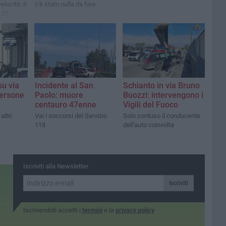
elocità: il
c'è stato nulla da fare
120
che 50
su via
Incidente al San
Schianto in via Bruno
persone
Paolo: muore
Buozzi: intervengono i
centauro 47enne
Vigili del Fuoco
altri
Vai i soccorsi del Servizio
Solo contuso il conducente
118
dell'auto coinvolta
Iscriviti alla Newsletter
Iscriviti
Iscrivendoti accetti i
termini
e la
privacy policy