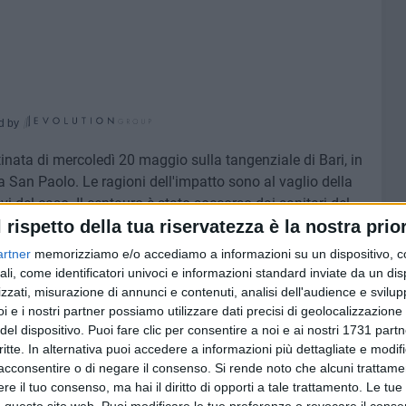
d by
inata di mercoledì 20 maggio sulla tangenziale di Bari, in
a San Paolo. Le ragioni dell'impatto sono al vaglio della
evi del caso. Il centauro è stato soccorso dai sanitari del
l rispetto della tua riservatezza è la nostra prior
gia, dove si circola sostanzialmente su una sola corsia.
artner
memorizziamo e/o accediamo a informazioni su un dispositivo, c
riti gravi. Seguiranno maggiori dettagli.
ali, come identificatori univoci e informazioni standard inviate da un di
zzati, misurazione di annunci e contenuti, analisi dell'audience e svilupp
i e i nostri partner possiamo utilizzare dati precisi di geolocalizzazione 
del dispositivo. Puoi fare clic per consentire a noi e ai nostri 1731 partn
critte. In alternativa puoi accedere a informazioni più dettagliate e modif
6 AGOSTO 2026
acconsentire o di negare il consenso.
Si rende noto che alcuni trattamen
 a
Bimba di 6 anni precipita dalla
e il tuo consenso, ma hai il diritto di opporti a tale trattamento. Le tue
 si
finestra di casa: è grave al
 questo sito web. Puoi modificare le tue preferenze o revocare il conse