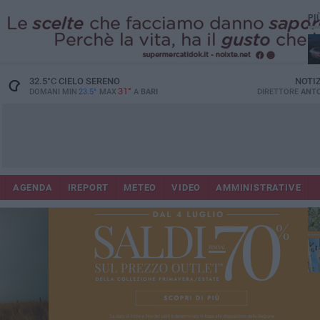
PI
Lec
32.5
°C
CIELO SERENO
NOTI
31°
DOMANI MIN
23.5°
MAX
A
BARI
DIRETTORE
ANTO
AGENDA
IREPORT
METEO
VIDEO
AMMINISTRATIVE
Gi
Bar
ri