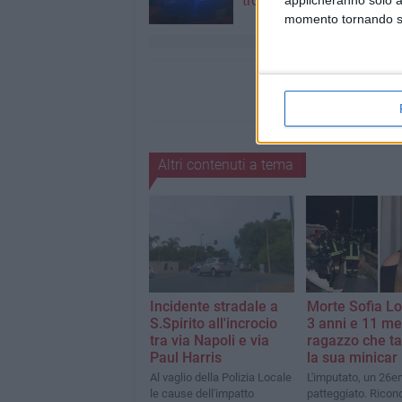
trovano
momento tornando su 
Altri contenuti a tema
Incidente stradale a
Morte Sofia Lo
S.Spirito all'incrocio
3 anni e 11 me
tra via Napoli e via
ragazzo che 
Paul Harris
la sua minicar
Al vaglio della Polizia Locale
L'imputato, un 26e
le cause dell'impatto
patteggiato. Ricon