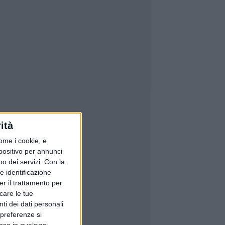
ità
ome i cookie, e
spositivo per annunci
o dei servizi.
Con la
e identificazione
er il trattamento per
icare le tue
ti dei dati personali
 preferenze si
nso in qualsiasi