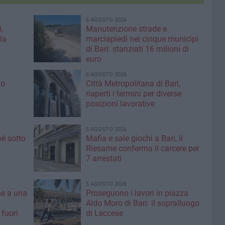
6 AGOSTO 2026
,
Manutenzione strade e
la
marciapiedi nei cinque municipi
di Bari: stanziati 16 milioni di
euro
6 AGOSTO 2026
io
Città Metropolitana di Bari,
riaperti i termini per diverse
posizioni lavorative
5 AGOSTO 2026
é sotto
Mafia e sale giochi a Bari, il
Riesame conferma il carcere per
7 arrestati
5 AGOSTO 2026
ne a una
Proseguono i lavori in piazza
Aldo Moro di Bari: il sopralluogo
 fuori
di Leccese