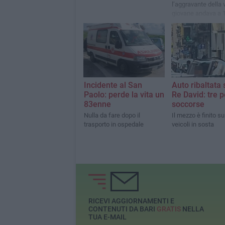
l’aggravante della v
giovane andava a 
chilometri invece 
Incidente al San
Auto ribaltata 
Paolo: perde la vita un
Re David: tre 
83enne
soccorse
Nulla da fare dopo il
Il mezzo è finito su 
trasporto in ospedale
veicoli in sosta
RICEVI AGGIORNAMENTI E
CONTENUTI DA BARI
GRATIS
NELLA
TUA E-MAIL