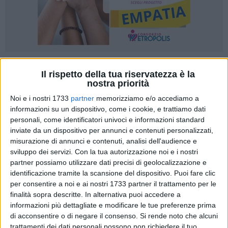
Il rispetto della tua riservatezza è la
nostra priorità
Noi e i nostri 1733
partner
memorizziamo e/o accediamo a
I finanzieri del Comando Provinciale di Bari hanno notificato
informazioni su un dispositivo, come i cookie, e trattiamo dati
15 avvisi di conclusione delle indagini preliminari emessi
personali, come identificatori univoci e informazioni standard
inviate da un dispositivo per annunci e contenuti personalizzati,
dalla Procura della Repubblica presso il Tribunale di Bari nei
misurazione di annunci e contenuti, analisi dell'audience e
confronti di altrettanti soggetti ritenuti responsabili, a vario
sviluppo dei servizi.
Con la tua autorizzazione noi e i nostri
titolo, dei reati di contrabbando e contraffazione di oli
partner possiamo utilizzare dati precisi di geolocalizzazione e
lubrificanti.
identificazione tramite la scansione del dispositivo. Puoi fare clic
per consentire a noi e ai nostri 1733 partner il trattamento per le
Le indagini svolte dal Nucleo PEF della Guardia di Finanza di
finalità sopra descritte. In alternativa puoi accedere a
Bari, sotto il coordinamento della locale Autorità Giudiziaria,
informazioni più dettagliate e modificare le tue preferenze prima
di acconsentire o di negare il consenso.
Si rende noto che alcuni
hanno consentito di ricostruire, in ipotesi di accusa, un
trattamenti dei dati personali possono non richiedere il tuo