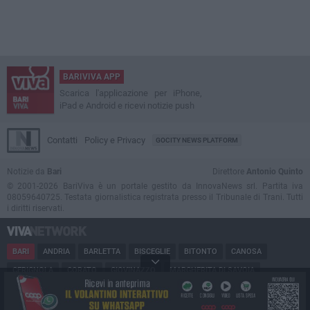
BARIVIVA APP
Scarica l'applicazione per iPhone,
iPad e Android e ricevi notizie push
Contatti
Policy e Privacy
GOCITY NEWS PLATFORM
Notizie da
Bari
Direttore
Antonio Quinto
© 2001-2026 BariViva è un portale gestito da InnovaNews srl. Partita iva
08059640725. Testata giornalistica registrata presso il Tribunale di Trani. Tutti
i diritti riservati.
BARI
ANDRIA
BARLETTA
BISCEGLIE
BITONTO
CANOSA
CERIGNOLA
CORATO
GIOVINAZZO
MARGHERITA DI SAVOIA
MINERVINO
MODUGNO
MOLFETTA
PUGLIA
RUVO
SAN FERDINANDO
SPINAZZOLA
TERLIZZI
TRANI
TRINITAPOLI