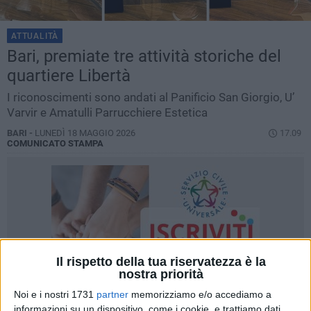
ATTUALITÀ
Bari, premiate tre attività storiche del
quartiere Libertà
I riconoscimenti sono andati al Panificio San Giorgio, U’
Varvir e Amatulli Parrucchiere Estetica
BARI -
LUNEDÌ 18 MAGGIO 2026
17.09
COMUNICATO STAMPA
Il rispetto della tua riservatezza è la
nostra priorità
Noi e i nostri 1731
partner
memorizziamo e/o accediamo a
informazioni su un dispositivo, come i cookie, e trattiamo dati