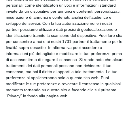
personali, come identificatori univoci e informazioni standard
inviate da un dispositivo per annunci e contenuti personalizzati,
misurazione di annunci e contenuti, analisi dell'audience e
sviluppo dei servizi.
Con la tua autorizzazione noi e i nostri
partner possiamo utilizzare dati precisi di geolocalizzazione e
identificazione tramite la scansione del dispositivo. Puoi fare clic
per consentire a noi e ai nostri 1731 partner il trattamento per le
Il sindaco di Bari Vito Leccese ha premiato questa mattina
finalità sopra descritte. In alternativa puoi accedere a
tre attività storiche del quartiere Libertà che, con il loro lavoro
informazioni più dettagliate e modificare le tue preferenze prima
di acconsentire o di negare il consenso.
Si rende noto che alcuni
e il forte legame costruito nel tempo con il territorio,
trattamenti dei dati personali possono non richiedere il tuo
rappresentano un patrimonio di identità, tradizioni e relazioni
consenso, ma hai il diritto di opporti a tale trattamento. Le tue
per l'intera comunità cittadina.
preferenze si applicheranno solo a questo sito web. Puoi
modificare le tue preferenze o revocare il consenso in qualsiasi
I riconoscimenti sono andati al Panificio San Giorgio di
momento tornando su questo sito e facendo clic sul pulsante
Natale Lavolpicella, per i 70 anni di attività, a U' Varvir di
"Privacy" in fondo alla pagina web.
Gaetano Palmisano, che celebra 30 anni di attività, e ad
Amatulli Parrucchiere Estetica, di Tommaso Amatulli, punto
di riferimento del quartiere da 50 anni.