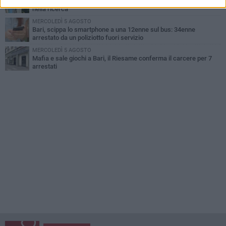
Cambiamenti climatici e salute: il Policlinico di Bari in prima linea
nella ricerca
MERCOLEDÌ 5 AGOSTO
Bari, scippa lo smartphone a una 12enne sul bus: 34enne
arrestato da un poliziotto fuori servizio
MERCOLEDÌ 5 AGOSTO
Mafia e sale giochi a Bari, il Riesame conferma il carcere per 7
arrestati