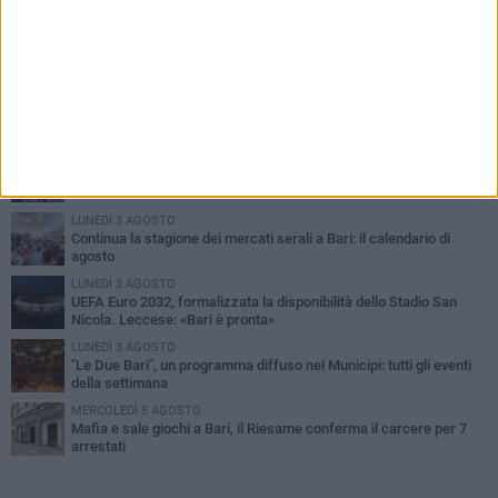
PIÙ LETTI QUESTA SETTIMANA
VENERDÌ 7 AGOSTO
A S.Spirito il festival del parcheggio selvaggio sul lungomare
Cristoforo Colombo
GIOVEDÌ 6 AGOSTO
Città Metropolitana di Bari, riaperti i termini per diverse posizioni
lavorative
LUNEDÌ 3 AGOSTO
Continua la stagione dei mercati serali a Bari: il calendario di
agosto
LUNEDÌ 3 AGOSTO
UEFA Euro 2032, formalizzata la disponibilità dello Stadio San
Nicola. Leccese: «Bari è pronta»
LUNEDÌ 3 AGOSTO
"Le Due Bari", un programma diffuso nei Municipi: tutti gli eventi
della settimana
MERCOLEDÌ 5 AGOSTO
Mafia e sale giochi a Bari, il Riesame conferma il carcere per 7
arrestati