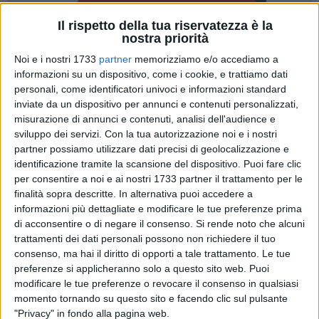
Il rispetto della tua riservatezza è la
nostra priorità
Noi e i nostri 1733
partner
memorizziamo e/o accediamo a
informazioni su un dispositivo, come i cookie, e trattiamo dati
5
personali, come identificatori univoci e informazioni standard
inviate da un dispositivo per annunci e contenuti personalizzati,
misurazione di annunci e contenuti, analisi dell'audience e
Cartellino giallo per il presidente della Regione Puglia
sviluppo dei servizi.
Con la tua autorizzazione noi e i nostri
Michele Emiliano: la sezione disciplinare del Consiglio
partner possiamo utilizzare dati precisi di geolocalizzazione e
superiore della magistratura ha condannato il governatore
identificazione tramite la scansione del dispositivo. Puoi fare clic
per consentire a noi e ai nostri 1733 partner il trattamento per le
pugliese alla sanzione dell'ammonimento per aver violato la
finalità sopra descritte. In alternativa puoi accedere a
norma che vieta ai magistrati di essere iscritti e far politica
informazioni più dettagliate e modificare le tue preferenze prima
attiva all'interno dei partiti. Si tratta della sanzione più lieve
di acconsentire o di negare il consenso.
Si rende noto che alcuni
fra quelle previste: in passato Emiliano ha ricoperto ruoli
trattamenti dei dati personali possono non richiedere il tuo
dirigenziali nel Pd pugliese e si era anche candidato alla
consenso, ma hai il diritto di opporti a tale trattamento. Le tue
segreteria nazionale del partito in alternativa a Matteo Renzi.
preferenze si applicheranno solo a questo sito web. Puoi
modificare le tue preferenze o revocare il consenso in qualsiasi
momento tornando su questo sito e facendo clic sul pulsante
Il governatore Emiliano ha replicato con una nota: «Accetto
"Privacy" in fondo alla pagina web.
la meno grave delle sanzioni disciplinari previste per i