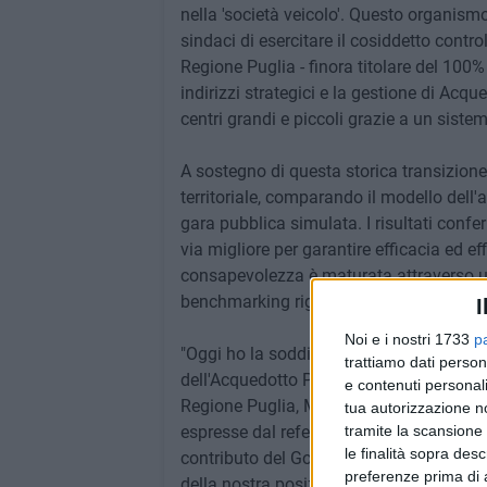
nella 'società veicolo'. Questo organism
sindaci di esercitare il cosiddetto contr
Regione Puglia - finora titolare del 100%
indirizzi strategici e la gestione di Acq
centri grandi e piccoli grazie a un sist
A sostegno di questa storica transizione
territoriale, comparando il modello dell
gara pubblica simulata. I risultati confe
via migliore per garantire efficacia ed eff
consapevolezza è maturata attraverso u
benchmarking rigoroso con le principali es
I
Noi e i nostri 1733
p
"Oggi ho la soddisfazione di poter chiud
trattiamo dati person
dell'Acquedotto Pugliese, che resterà in
e contenuti personali
Regione Puglia, Michele Emiliano –. Inol
tua autorizzazione no
espresse dal referendum sull'acqua pubbl
tramite la scansione 
le finalità sopra des
contributo del Governo e del ministro Fi
preferenze prima di 
della nostra posizione. L'acqua è un bene 