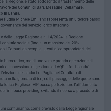
lla Regione, è stato sottoscritto il trasferimento delle
favore dei
Comuni di Bari, Mesagne, Cellamare,
o in Lamis.
ione Puglia Michele Emiliano rappresenta un ulteriore passo
 governance del servizio idrico integrato.
 e della Legge Regionale n. 14/2024, la Regione
del capitale sociale (fino a un massimo del 20%
ndo i Comuni da semplici utenti a 'comproprietari' del
o burocratico, ma di una vera e propria operazione di
rica concessione di gestione ad AQP, infatti, scadrà
'elezione dei sindaci di Puglia nel Comitato di
ta nella giornata di ieri, ed il passaggio delle quote sono
ità Idrica Pugliese - AIP possa perfezionare l'affidamento
ell'in house providing, evitando il ricorso a procedure di
omuni confluiranno, come previsto dalla Legge regionale,