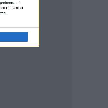
 preferenze si
nso in qualsiasi
 web.