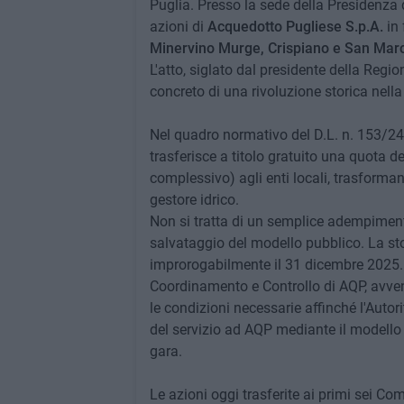
Puglia. Presso la sede della Presidenza de
azioni di
Acquedotto Pugliese S.p.A.
in 
Minervino Murge, Crispiano e San Marc
L'atto, siglato dal presidente della Reg
concreto di una rivoluzione storica nella
Nel quadro normativo del D.L. n. 153/24
trasferisce a titolo gratuito una quota 
complessivo) agli enti locali, trasforma
gestore idrico.
Non si tratta di un semplice adempiment
salvataggio del modello pubblico. La sto
improrogabilmente il 31 dicembre 2025. L
Coordinamento e Controllo di AQP, avvenu
le condizioni necessarie affinché l'Autor
del servizio ad AQP mediante il modello d
gara.
Le azioni oggi trasferite ai primi sei C