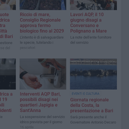
quote
Riccio di mare,
Lavori AQP, il 10
drica
Consiglio Regionale
giugno disagi a
tra
approva fermo
Conversano e
ittà
biologico fino al 2029
Polignano a Mare
di Bari
L'intento è di salvaguardare
La note dell'ente fornitore
le specie, tutelando i
del servizio
gestione
pescatori
ase del
rica a
Interventi AQP Bari,
EVENTI E CULTURA
l 19
possibili disagi nei
Giornata regionale
ili
quartieri Japigia e
della Costa, la
identi
Sant’Anna
presentazione a Bari
te
La sospensione del servizio
Sarà presente anche il
idrico prevista per il giorno
Governatore Antonio Decaro
16 aprile