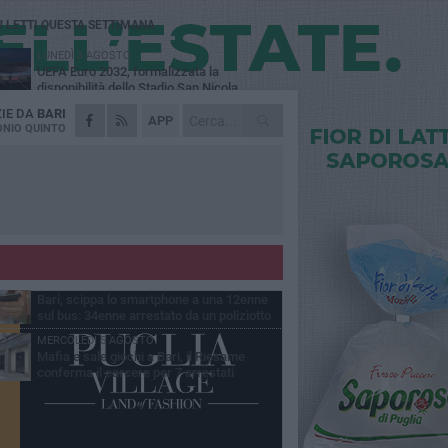
Ù LETTI QUESTA SETTIMANA
LUNEDÌ 3 AGOSTO
UEFA Euro 2032, formalizzata la
disponibilità dello Stadio San Nicola.
cese: «Bari è pronta»
ZIE DA
BARI
LUNEDÌ 3 AGOSTO
APP
Continua la stagione dei mercati serali a
NIO QUINTO
Bari: il calendario di agosto
LUNEDÌ 3 AGOSTO
"Le Due Bari", un programma diffuso nei
Municipi: tutti gli eventi della settimana
LUNEDÌ 3 AGOSTO
Cambiamenti climatici e salute: il
Policlinico di Bari in prima linea nella
cerca
MERCOLEDÌ 5 AGOSTO
Bari, scippa lo smartphone a una 12enne
sul bus: 34enne arrestato da un poliziotto
ri servizio
MERCOLEDÌ 5 AGOSTO
Mafia e sale giochi a Bari, il Riesame
conferma il carcere per 7 arrestati