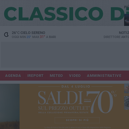
PI
Lec
26
°C
CIELO SERENO
NOTI
31°
OGGI MIN
25°
MAX
A
BARI
DIRETTORE
ANTO
AGENDA
IREPORT
METEO
VIDEO
AMMINISTRATIVE
ri
fuo