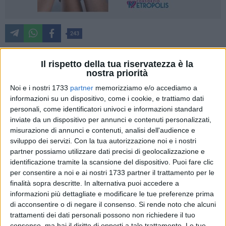
243
Il rispetto della tua riservatezza è la
nostra priorità
Avevano la loro base nella città di Bari e lasciavano
pezzettini di plastica sotto le porte da svaligiare, i quattro
Noi e i nostri 1733
partner
memorizziamo e/o accediamo a
pregiudicati georgiani fermati dai carabinieri della
informazioni su un dispositivo, come i cookie, e trattiamo dati
personali, come identificatori univoci e informazioni standard
Compagnia di Andria nei giorni scorsi. Si tratta di: A.R.
inviate da un dispositivo per annunci e contenuti personalizzati,
39enne, D.L. 37enne, B.Z., 45enne, D.N. 39enne, ritenuti
misurazione di annunci e contenuti, analisi dell'audience e
responsabili di associazione per delinquere finalizzata alla
sviluppo dei servizi.
Con la tua autorizzazione noi e i nostri
ricettazione ed ai furti in appartamento.
partner possiamo utilizzare dati precisi di geolocalizzazione e
L'attività d'indagine ha avuto origine nel gennaio 2019 dopo
identificazione tramite la scansione del dispositivo. Puoi fare clic
alcuni furti e rapine compiuti, durante le ore notturne, in
per consentire a noi e ai nostri 1733 partner il trattamento per le
appartamenti dei Comuni di Minervino Murge (BT) e
finalità sopra descritte. In alternativa puoi accedere a
informazioni più dettagliate e modificare le tue preferenze prima
Spinazzola (BT). Le indagini svolte dai militari della
di acconsentire o di negare il consenso.
Si rende noto che alcuni
Compagnia di Andria hanno consentito di giungere
trattamenti dei dati personali possono non richiedere il tuo
all'identificazione dei 4 che, stante alle risultanze finora
consenso, ma hai il diritto di opporti a tale trattamento. Le tue