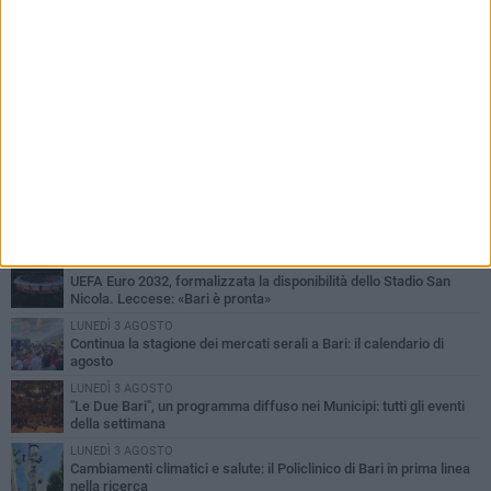
PIÙ LETTI QUESTA SETTIMANA
LUNEDÌ 3 AGOSTO
UEFA Euro 2032, formalizzata la disponibilità dello Stadio San
Nicola. Leccese: «Bari è pronta»
LUNEDÌ 3 AGOSTO
Continua la stagione dei mercati serali a Bari: il calendario di
agosto
LUNEDÌ 3 AGOSTO
"Le Due Bari", un programma diffuso nei Municipi: tutti gli eventi
della settimana
LUNEDÌ 3 AGOSTO
Cambiamenti climatici e salute: il Policlinico di Bari in prima linea
nella ricerca