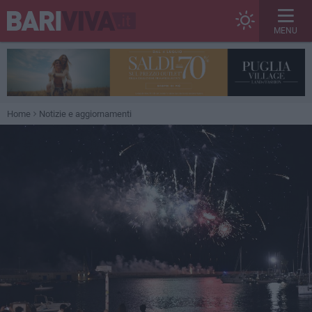
MENU
Home
Notizie e aggiornamenti