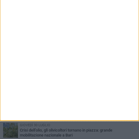
PIÙ LETTI QUESTA SETTIMANA
LUNEDÌ 3 AGOSTO
UEFA Euro 2032, formalizzata la disponibilità dello Stadio San
Nicola. Leccese: «Bari è pronta»
LUNEDÌ 3 AGOSTO
Continua la stagione dei mercati serali a Bari: il calendario di
agosto
LUNEDÌ 3 AGOSTO
"Le Due Bari", un programma diffuso nei Municipi: tutti gli eventi
della settimana
VENERDÌ 31 LUGLIO
Al via l'89ª Campionaria Internazionale della Fiera del Levante di
Bari: presente Giorgia Meloni
GIOVEDÌ 30 LUGLIO
Crisi dell’olio, gli olivicoltori tornano in piazza: grande
mobilitazione nazionale a Bari