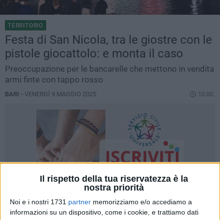
TERRITORIO
Festa di San Nicola, tra le giostre con le
pistole giocattolo: e monta il caso
Preoccupazione per le bancarelle che mettono in vendita
armi finte con tappo rosso
BARI -
VENERDÌ 9 MAGGIO 2025
10.00
Il rispetto della tua riservatezza è la
nostra priorità
Noi e i nostri 1731
partner
memorizziamo e/o accediamo a
informazioni su un dispositivo, come i cookie, e trattiamo dati