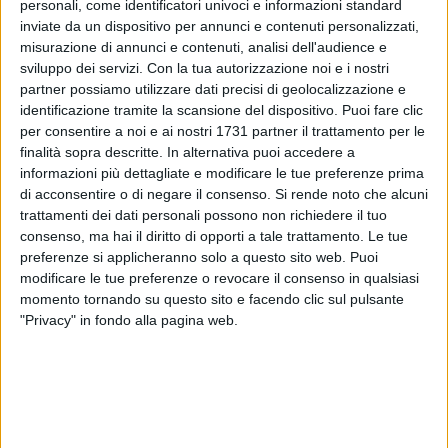
personali, come identificatori univoci e informazioni standard
inviate da un dispositivo per annunci e contenuti personalizzati,
misurazione di annunci e contenuti, analisi dell'audience e
sviluppo dei servizi.
Con la tua autorizzazione noi e i nostri
3
partner possiamo utilizzare dati precisi di geolocalizzazione e
identificazione tramite la scansione del dispositivo. Puoi fare clic
per consentire a noi e ai nostri 1731 partner il trattamento per le
Pistole giocattolo in circolazione tra i più giovani alle giostre
finalità sopra descritte. In alternativa puoi accedere a
di San Nicola: a Bari monta la preoccupazione per l'ultima
informazioni più dettagliate e modificare le tue preferenze prima
moda di questi giorni, nei quali gli avventori del luna park per
di acconsentire o di negare il consenso.
Si rende noto che alcuni
trattamenti dei dati personali possono non richiedere il tuo
la festa del Santo Patrono hanno notato diversi ragazzi
consenso, ma hai il diritto di opporti a tale trattamento. Le tue
impugnare armi giocattoro, regolarmente provviste di tappo
preferenze si applicheranno solo a questo sito web. Puoi
rosso, ma da lontano facilmente confondibili con quelle
modificare le tue preferenze o revocare il consenso in qualsiasi
vere.
momento tornando su questo sito e facendo clic sul pulsante
"Privacy" in fondo alla pagina web.
E prende così piede la polemica sulla presenza delle
bancarelle che vendono queste pistole giocattolo che in
diversi casi, da testimonianze raccolte, venivano impugnate
e brandite come armi reali, con tutta la mimica del caso. Una
dinamica inquietante, specie in considerazione di un