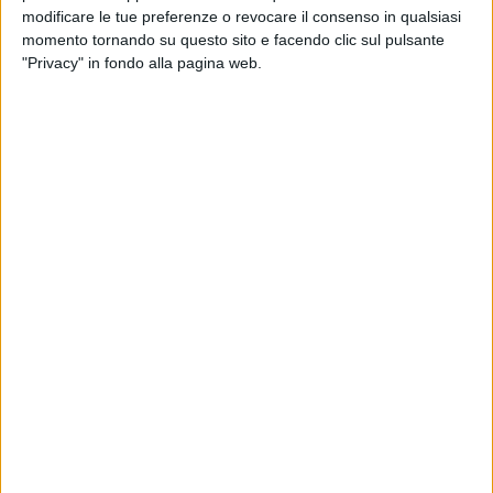
«
Partiamo proprio dalla regione Puglia
quale cuore
modificare le tue preferenze o revocare il consenso in qualsiasi
dell'olivicoltura italiana
- afferma
Zurino
-
per lanciare un
momento tornando su questo sito e facendo clic sul pulsante
messaggio chiaro: l'export non è più solo una competenza
"Privacy" in fondo alla pagina web.
nazionale, ma una missione territoriale, dove Regioni,
Imprese ed Istituzioni lavorano insieme per trasformare
l'eccellenza del Made in Italy - l'olio extravergine – in un
motore stabile di crescita globale»
.
Dal 29 al 31 gennaio, la seconda edizione della kermesse
dedicata ad un'eccellenza del nostro patrimonio
agroalimentare vede la presenza di oltre
centocinquanta
espositori
presenti alla kermesse dedicata all'olio, a cui si
aggiungono associazioni, enti, istituzioni ed una cinquantina
di buyer internazionali dei settori GDO, retail e Ho.Re.Ca.
provenienti da diversi Paesi, tra cui Stati Uniti, Brasile,
Giappone, Germania ed Arabia Saudita.
Patrocinata dal MASAF – ministero dell'Agricoltura, della
Sovranità alimentare e delle Foreste, la manifestazione è