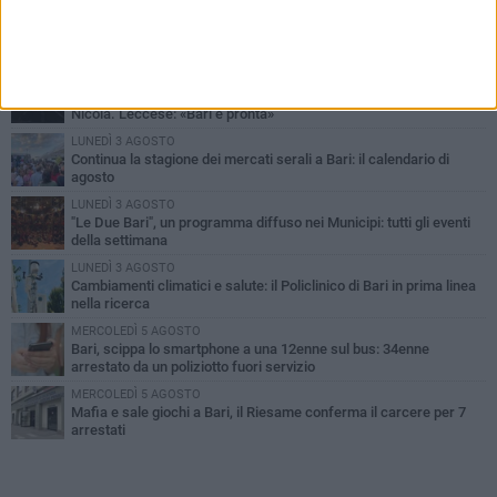
PIÙ LETTI QUESTA SETTIMANA
LUNEDÌ 3 AGOSTO
UEFA Euro 2032, formalizzata la disponibilità dello Stadio San
Nicola. Leccese: «Bari è pronta»
LUNEDÌ 3 AGOSTO
Continua la stagione dei mercati serali a Bari: il calendario di
agosto
LUNEDÌ 3 AGOSTO
"Le Due Bari", un programma diffuso nei Municipi: tutti gli eventi
della settimana
LUNEDÌ 3 AGOSTO
Cambiamenti climatici e salute: il Policlinico di Bari in prima linea
nella ricerca
MERCOLEDÌ 5 AGOSTO
Bari, scippa lo smartphone a una 12enne sul bus: 34enne
arrestato da un poliziotto fuori servizio
MERCOLEDÌ 5 AGOSTO
Mafia e sale giochi a Bari, il Riesame conferma il carcere per 7
arrestati