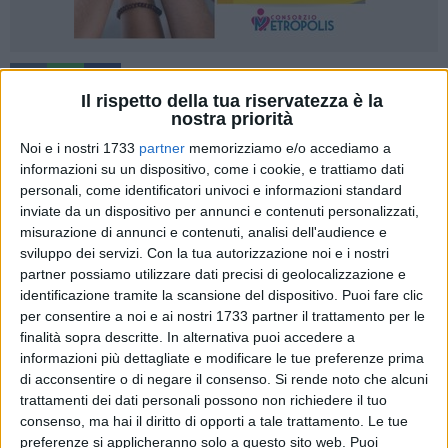
1
Il rispetto della tua riservatezza è la
nostra priorità
Noi e i nostri 1733
partner
memorizziamo e/o accediamo a
Una visione condivisa per unire politiche pubbliche, sviluppo
informazioni su un dispositivo, come i cookie, e trattiamo dati
territoriale, infrastrutture, filiera produttiva e strategie di
personali, come identificatori univoci e informazioni standard
penetrazione nei mercati esteri. È l'obiettivo del convegno
inviate da un dispositivo per annunci e contenuti personalizzati,
organizzato da
Italian Export Forum
presieduto da
Lorenzo
misurazione di annunci e contenuti, analisi dell'audience e
sviluppo dei servizi.
Con la tua autorizzazione noi e i nostri
Zurino
inserito nel calendario eventi di
EVOLIO Expo 2026
partner possiamo utilizzare dati precisi di geolocalizzazione e
nella giornata di
giovedì 29 gennaio
.
identificazione tramite la scansione del dispositivo. Puoi fare clic
per consentire a noi e ai nostri 1733 partner il trattamento per le
L'incontro – previsto per le
ore 16.00
presso
la Fiera del
finalità sopra descritte. In alternativa puoi accedere a
Levante
di Bari
- raduna importanti rappresentanti delle
informazioni più dettagliate e modificare le tue preferenze prima
Istituzioni Nazionali e Regionali, vertici delle ZES e leader
di acconsentire o di negare il consenso.
Si rende noto che alcuni
dell'industria olearia italiana.
trattamenti dei dati personali possono non richiedere il tuo
consenso, ma hai il diritto di opporti a tale trattamento. Le tue
preferenze si applicheranno solo a questo sito web. Puoi