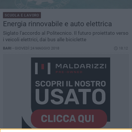
SCUOLA E LAVORO
Energia rinnovabile e auto elettrica
Siglato l'accordo al Politecnico. Il futuro proiettato verso
i veicoli elettrici, dai bus alle biciclette
BARI -
GIOVEDÌ 24 MAGGIO 2018
18.12