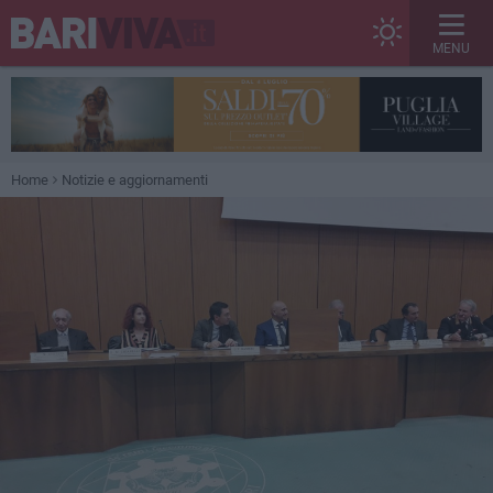
MENU
Home
Notizie e aggiornamenti