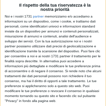
Il rispetto della tua riservatezza è la
nostra priorità
11
A cura di
GUERINO AMORUSO
Noi e i nostri 1731
partner
memorizziamo e/o accediamo a
informazioni su un dispositivo, come i cookie, e trattiamo dati
personali, come identificatori univoci e informazioni standard
inviate da un dispositivo per annunci e contenuti personalizzati,
Si è svolto questa mattina in Aula Magna "Attilio Alto" al
misurazione di annunci e contenuti, analisi dell'audience e
Politecnico di Bari l'incontro Scenario della mobilità: l'auto
sviluppo dei servizi.
Con la tua autorizzazione noi e i nostri
elettrica, innovazioni e mercato. Una manifestazione
partner possiamo utilizzare dati precisi di geolocalizzazione e
importante, sostenuta dall'Automobile club Bari e Bat, che si
identificazione tramite la scansione del dispositivo. Puoi fare clic
colloca nell'ambito delle attività europee propedeutiche alla
per consentire a noi e ai nostri 1731 partner il trattamento per le
settimana dell'energia sostenibile che si svolgerà i primi di
finalità sopra descritte. In alternativa puoi accedere a
giugno. Oggi è stato anche sottoscritto un accordo tra
informazioni più dettagliate e modificare le tue preferenze prima
di acconsentire o di negare il consenso.
Si rende noto che alcuni
Università di Bari, Dipartimento Economia e Finanza,
trattamenti dei dati personali possono non richiedere il tuo
Regione, Arsset e Politecnico di Bari e diverse istituzioni che
consenso, ma hai il diritto di opporti a tale trattamento. Le tue
svolgono attività di ricerca collegate alle attività istituzionali
preferenze si applicheranno solo a questo sito web. Puoi
e collegabili agli scenari anche politici e sociali. Diversi sono
modificare le tue preferenze o revocare il consenso in qualsiasi
stati i temi trattati, dall'energia legata alla mobilità
momento tornando su questo sito e facendo clic sul pulsante
sostenibile alle diminuzioni dell' inquinamento atmosferico o
"Privacy" in fondo alla pagina web.
ancora alle analisi verso una migliore qualità della vita