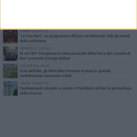
UEFA Euro 2032, formalizzata la disponibilità dello Stadio San
Nicola. Leccese: «Bari è pronta»
LUNEDÌ 3 AGOSTO
Continua la stagione dei mercati serali a Bari: il calendario di
agosto
LUNEDÌ 3 AGOSTO
"Le Due Bari", un programma diffuso nei Municipi: tutti gli eventi
della settimana
VENERDÌ 31 LUGLIO
Al via l'89ª Campionaria Internazionale della Fiera del Levante di
Bari: presente Giorgia Meloni
GIOVEDÌ 30 LUGLIO
Crisi dell’olio, gli olivicoltori tornano in piazza: grande
mobilitazione nazionale a Bari
LUNEDÌ 3 AGOSTO
Cambiamenti climatici e salute: il Policlinico di Bari in prima linea
nella ricerca