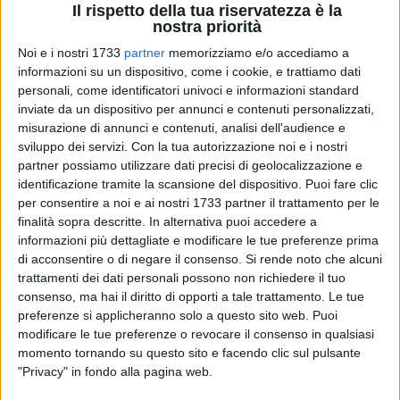
insieme possiamo dissetare il mondo
" (Tav editrice, 2024) è
Il rispetto della tua riservatezza è la
arrivato a toccare i cuori di alcune scuole del territorio
nostra priorità
pugliese che hanno voluto aderire al progetto e contribuire, di
Noi e i nostri 1733
partner
memorizziamo e/o accediamo a
conseguenza, allo scavo dei pozzi.
informazioni su un dispositivo, come i cookie, e trattiamo dati
personali, come identificatori univoci e informazioni standard
Così, grazie all'iniziativa di Don Terenzio e di chi ha
inviate da un dispositivo per annunci e contenuti personalizzati,
misurazione di annunci e contenuti, analisi dell'audience e
sostenuto il progetto, nei luoghi dove non si poteva
sviluppo dei servizi.
Con la tua autorizzazione noi e i nostri
nemmeno lontanamente immaginare come fosse fatto un
partner possiamo utilizzare dati precisi di geolocalizzazione e
pozzo, ora ce ne sono 10 funzionanti.
identificazione tramite la scansione del dispositivo. Puoi fare clic
per consentire a noi e ai nostri 1733 partner il trattamento per le
Il progetto "Acqua nel deserto" ci è stato spiegato proprio da
finalità sopra descritte. In alternativa puoi accedere a
Don Terenzio Pastore in un'intervista.
informazioni più dettagliate e modificare le tue preferenze prima
di acconsentire o di negare il consenso.
Si rende noto che alcuni
trattamenti dei dati personali possono non richiedere il tuo
Dall'esperienza personale a qualcosa di più grande, ci
consenso, ma hai il diritto di opporti a tale trattamento. Le tue
racconti gli albori del progetto
preferenze si applicheranno solo a questo sito web. Puoi
"
Io ti racconto qualcosa affinché tu ti senta a tuo agio e di
modificare le tue preferenze o revocare il consenso in qualsiasi
casa e in modo tale che anche tu possa aprirti con gli altri e
momento tornando su questo sito e facendo clic sul pulsante
sentirti accettato. È stato questo il motivo che mi ha spinto a
"Privacy" in fondo alla pagina web.
mettere "nero su bianco" qualche episodio della mia vita. Mi