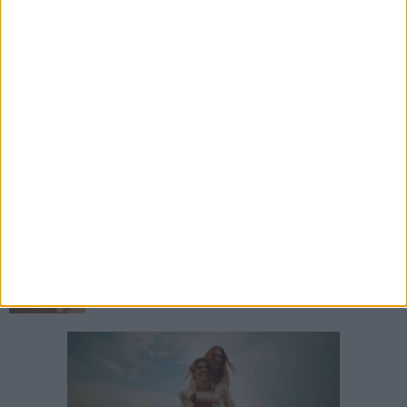
Il portiere De Lucci lascia il Bari
7 AGOSTO 2026
Sabato 8 agosto amichevole tra Bari e Gravina
7 AGOSTO 2026
Leccese: "Guardiamo oltre il cantiere, stiamo
costruendo la via Manzoni di domani"
7 AGOSTO 2026
A S.Spirito il festival del parcheggio selvaggio
sul lungomare Cristoforo Colombo