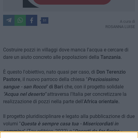
51
A cura di
ROSANNA LUISE
Costruire pozzi in villaggi dove manca l'acqua e cercare di
dare un aiuto concreto alle popolazioni della
Tanzania
.
È questo l'obiettivo, nato quasi per caso, di
Don Terenzio
Pastore
, il nuovo parroco della chiesa "
Preziosissimo
sangue - san Rocco
" di Bari
che, con il progetto solidale
"Acqua nel deserto"
attraversa l'Italia per concretizzare la
realizzazione di pozzi nella parte dell'
Africa orientale.
Il progetto pluridisciplinare e legato alla pubblicazione di due
volumi "
Questa è sempre casa tua - Misericordiati in
cammino
" (Tav editrice, 2022) e "
Deserti da far fiorire -