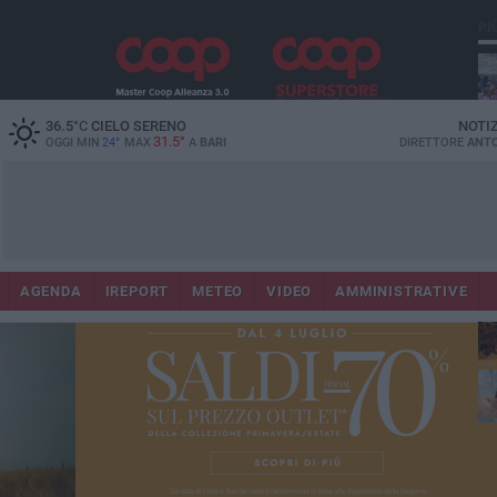
PI
36.5
°C
CIELO SERENO
NOTI
31.5°
OGGI MIN
24°
MAX
A
BARI
DIRETTORE
ANTO
Lec
Co
AGENDA
IREPORT
METEO
VIDEO
AMMINISTRATIVE
fuo