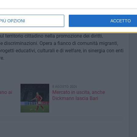
ampana, staffetta, basket e calcio: attività pensate non
é il rispetto reciproco si impara anche sul campo,
PIÙ OPZIONI
ACCETTO
ul territorio cittadino nella promozione dei diritti,
lle discriminazioni. Opera a fianco di comunità migranti,
ogetti educativi, culturali e di welfare, in sinergia con enti
re.
8 AGOSTO 2026
ano ai
Mercato in uscita, anche
Dickmann lascia Bari