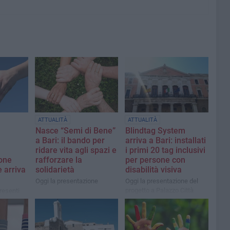
ATTUALITÀ
ATTUALITÀ
Nasce “Semi di Bene”
Blindtag System
a Bari: il bando per
arriva a Bari: installati
ridare vita agli spazi e
i primi 20 tag inclusivi
ione
rafforzare la
per persone con
 arriva
solidarietà
disabilità visiva
Oggi la presentazione
Oggi la presentazione del
progetto a Palazzo Città
resenti
langelo
esidente
nale
lla