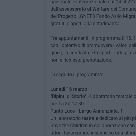
nazionale e internazionale dal 14 al 22 
dall'
assessorato al Welfare
del Comune d
del Progetto LGNET3 Fondo Asilo Migraz
gratuiti e aperti alla cittadinanza.
Tre appuntamenti, in programma il 16, 1
con l'obiettivo di promuovere i valori del
gioco, la creatività e lo sport. Tutti gli 
non è richiesta prenotazione.
Di seguito il programma:
Lunedì 16 marzo
"
Dipinti di Storie
" - Laboratorio teatrale
ore 15.30-17.30
Punto Luce - Largo Annunziata, 1
Un laboratorio teatrale dedicato ai più p
Save the Children in collaborazione con
attori: lavoreranno insieme su una stori