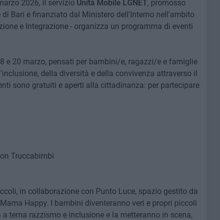
marzo 2026, il servizio
Unità Mobile LGNET
, promosso
i Bari e finanziato dal Ministero dell'Interno nell'ambito
ione e Integrazione - organizza un programma di eventi
8 e 20 marzo, pensati per bambini/e, ragazzi/e e famiglie
l'inclusione, della diversità e della convivenza attraverso il
eventi sono gratuiti e aperti alla cittadinanza: per partecipare
 con Truccabimbi
iccoli, in collaborazione con Punto Luce, spazio gestito da
 Mama Happy. I bambini diventeranno veri e propri piccoli
a a tema razzismo e inclusione e la metteranno in scena,