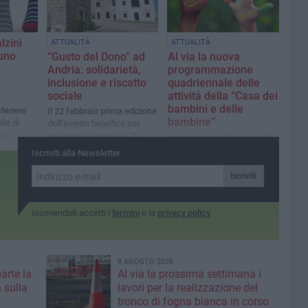
lzini
ATTUALITÀ
ATTUALITÀ
 uno
“Gusto del Dono” ad
Al via la nuova
Andria: solidarietà,
programmazione
inclusione e riscatto
quadriennale delle
sociale
attività della “Casa dei
bambini e delle
stenere
Il 22 febbraio prima edizione
bambine”
lle di
dell’evento benefico per
ica
sostenere il progetto “A
Le aree coinvolte e i servizi
to»
Mano Libera – Senza
offerti
Iscriviti alla Newsletter
Sbarre”
Iscriviti
Iscrivendoti accetti i
termini
e la
privacy policy
8 AGOSTO 2026
parte la
Al via la prossima settimana i
 sulla
lavori per la realizzazione del
tronco di fogna bianca in corso