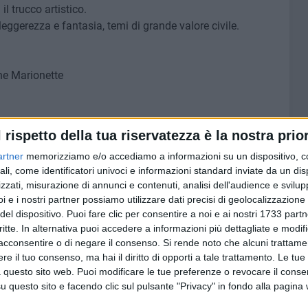
l trucco artistico.
ggerezza e fantasia, temi di grande valore civile.
one Marionette
re i partecipanti in un viaggio creativo tra culture e
l rispetto della tua riservatezza è la nostra prior
atorio di costruzione di marionette con soggetti etnici,
artner
memorizziamo e/o accediamo a informazioni su un dispositivo, c
 diversità è una ricchezza da celebrare, non una
ali, come identificatori univoci e informazioni standard inviate da un di
aborazione con la Cooperativa GEA, dove ogni marionetta
zzati, misurazione di annunci e contenuti, analisi dell'audience e svilupp
i e i nostri partner possiamo utilizzare dati precisi di geolocalizzazione 
del dispositivo. Puoi fare clic per consentire a noi e ai nostri 1733 partn
critte. In alternativa puoi accedere a informazioni più dettagliate e modif
collaborazione con il Gruppo Scout F.S.E. Bari 1 Cassiopea
acconsentire o di negare il consenso.
Si rende noto che alcuni trattamen
e il tuo consenso, ma hai il diritto di opporti a tale trattamento. Le tue
 questo sito web. Puoi modificare le tue preferenze o revocare il conse
 Perrone 2
questo sito e facendo clic sul pulsante "Privacy" in fondo alla pagina
Mobile LGNET un evento sportivo all'insegna della
izzato in collaborazione con il Gruppo Scout locale. Un