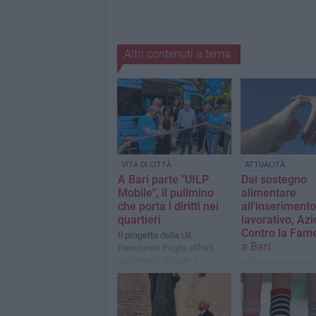
Altri contenuti a tema
VITA DI CITTÀ
ATTUALITÀ
A Bari parte "UILP
Dal sostegno
Mobile", il pullmino
alimentare
che porta i diritti nei
all'inserimento
quartieri
lavorativo, Az
Contro la Fame
Il progetto della Uil
a Bari
Pensionati Puglia offrirà
assistenza fiscale e
All'inaugurazione p
previdenziale, orientamento
l'assessore Miche
ai servizi e supporto digitale
Cavone e la vicepr
ad anziani e persone con
del Consiglio regio
disabilità
Elisabetta Vaccare