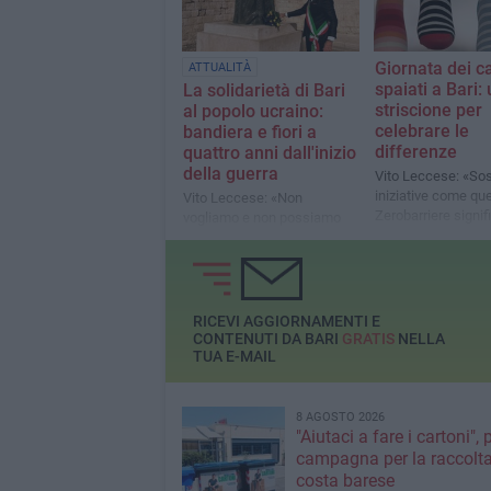
Giornata dei ca
ATTUALITÀ
spaiati a Bari:
La solidarietà di Bari
striscione per
al popolo ucraino:
celebrare le
bandiera e fiori a
differenze
quattro anni dall'inizio
della guerra
Vito Leccese: «So
iniziative come que
Vito Leccese: «Non
Zerobarriere signif
vogliamo e non possiamo
promuovere rispet
rassegnarci agli orrori della
guerra»
RICEVI AGGIORNAMENTI E
CONTENUTI DA BARI
GRATIS
NELLA
TUA E-MAIL
8 AGOSTO 2026
"Aiutaci a fare i cartoni", 
campagna per la raccolta
costa barese