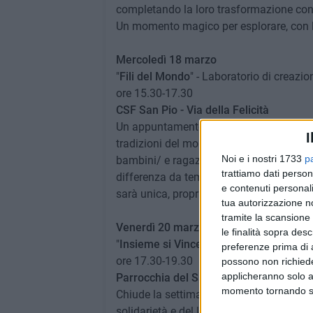
completando la loro trasformazione con i
Un momento magico per esplorare, con le
Mercoledì 18 marzo
"
Fili del Mondo
" - Laboratorio di creazi
ore 15.30-17.30
CSF San Pio - Via della Felicità
Un appuntamento che si propone di condur
I
tradizioni del mondo. Attraverso un labor
Noi e i nostri 1733
p
bambini/ e ragazzi/e scopriranno che la
trattiamo dati person
differenza da temere. Un evento in coll
e contenuti personali
sarà unica, proprio come ognuno di noi.
tua autorizzazione no
tramite la scansione 
Venerdì 20 marzo
le finalità sopra des
"
Insieme si Vince
" - Evento sportivo in 
preferenze prima di 
ore 17.30-19.30
possono non richieder
applicheranno solo a
Parrocchia del Salvatore
- Via Raffaele
momento tornando su 
Chiude la settimana del servizio Unità 
solidarietà e del lavoro di squadra, real