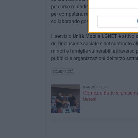
percorso multidisciplinare che include c
per competere, ma per collaborare. Perch
collaborando gomito a gomito.
Il servizio
Unità Mobile LGNET
è attivo s
dell'inclusione sociale e del contrasto a
minori e famiglie vulnerabili attraverso pr
pubblici e organizzazioni del terzo setto
SOLIDARIETÀ
8 AGOSTO 2026
Gomez e Butic si present
baresi