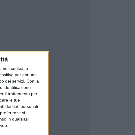
ità
ome i cookie, e
spositivo per annunci
o dei servizi.
Con la
e identificazione
er il trattamento per
icare le tue
ti dei dati personali
 preferenze si
nso in qualsiasi
 web.