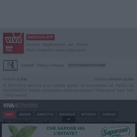
BARIVIVA APP
Scarica l'applicazione per iPhone,
iPad e Android e ricevi notizie push
Contatti
Policy e Privacy
GOCITY NEWS PLATFORM
Notizie da
Bari
Direttore
Antonio Quinto
© 2001-2026 BariViva è un portale gestito da InnovaNews srl. Partita iva
08059640725. Testata giornalistica registrata presso il Tribunale di Trani. Tutti
i diritti riservati.
BARI
ANDRIA
BARLETTA
BISCEGLIE
BITONTO
CANOSA
CERIGNOLA
CORATO
GIOVINAZZO
MARGHERITA DI SAVOIA
MINERVINO
MODUGNO
MOLFETTA
PUGLIA
RUVO