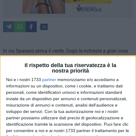
23
In via Sparano arriva il verde. Dopo le richieste a gran voce
dei cittadini scontenti della rimozione delle palme e quindi
Il rispetto della tua riservatezza è la
dell'assenza totale di vegetazione lungo il più frequentato
nostra priorità
boulevard dello shopping barese, il Comune ha fatto dietro-
Noi e i nostri 1733
partner
memorizziamo e/o accediamo a
front, approvando con tecnici e progettisti alcune modifiche
informazioni su un dispositivo, come i cookie, e trattiamo dati
per venire incontro alle richieste dei cittadini.
personali, come identificatori univoci e informazioni standard
inviate da un dispositivo per annunci e contenuti personalizzati,
In questi giorni, infatti, hanno preso il via i lavori di
misurazione di annunci e contenuti, analisi dell'audience e
realizzazione delle nuove intersezioni previste agli incroci di
sviluppo dei servizi.
Con la tua autorizzazione noi e i nostri
via Sparano con le traverse, lì dove sorgeranno delle sole
partner possiamo utilizzare dati precisi di geolocalizzazione e
verdi attrezzate pensate per la sosta e la socializzazione con
identificazione tramite la scansione del dispositivo. Puoi fare clic
per consentire a noi e ai nostri 1733 partner il trattamento per le
sedute dotate di spalliere (per la gioia di chi aveva