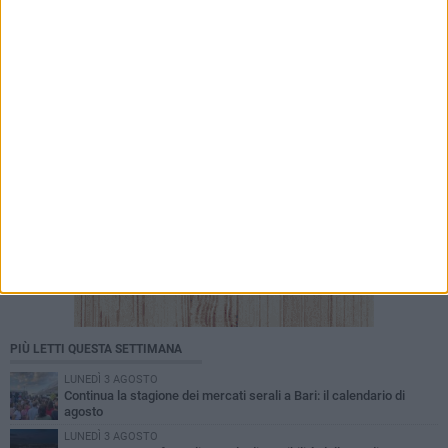
35^ anniversario dell’arrivo della Vlora nel
porto di Bari: il programma degli appuntamenti
PIÙ LETTI QUESTA SETTIMANA
LUNEDÌ 3 AGOSTO
Continua la stagione dei mercati serali a Bari: il calendario di
agosto
LUNEDÌ 3 AGOSTO