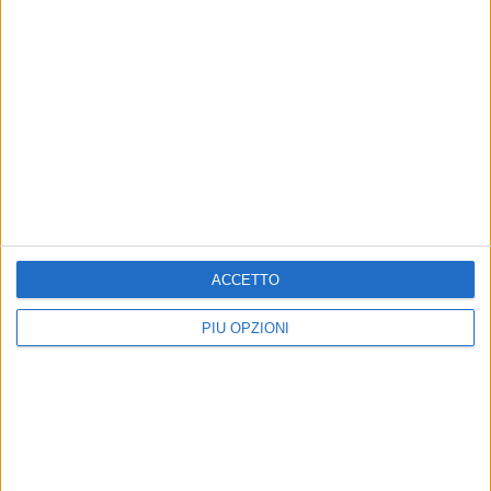
ACCETTO
PIÙ OPZIONI
Altri contenuti a tema