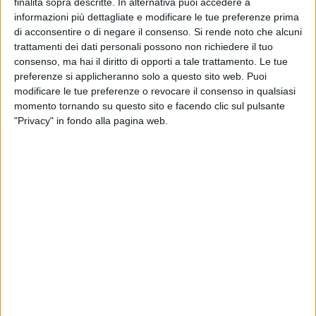
finalità sopra descritte. In alternativa puoi accedere a
contestato aspramente le panchine circolari), grandi fioriere
informazioni più dettagliate e modificare le tue preferenze prima
con alberature e verde ornamentale e annesso impianto di
di acconsentire o di negare il consenso.
Si rende noto che alcuni
irrigazione ed elementi di arredo urbano.
trattamenti dei dati personali possono non richiedere il tuo
consenso, ma hai il diritto di opporti a tale trattamento. Le tue
L'intera area sarà servita da un impianto di pubblica
preferenze si applicheranno solo a questo sito web. Puoi
illuminazione che rappresenta una naturale estensione di
modificare le tue preferenze o revocare il consenso in qualsiasi
momento tornando su questo sito e facendo clic sul pulsante
quello già realizzato sull'asse viario principale, per una
"Privacy" in fondo alla pagina web.
superficie che si estenderà del 10% in più rispetto al progetto
originale.
Attualmente l'impresa appaltatrice sta eseguendo i lavori
all'altezza dell'incrocio tra via Sparano e via principe
Amedeo, dove verranno anche alloggiati, mimetizzati tra
arredi e fioriere, i quadri tecnici che costituiscono il cuore
pulsante degli impianti di illuminazione, videosorveglianza,
diffusione sonora e wi-fi, che faranno di via Sparano la
strada più tecnologica della città.
Nello specifico, saranno nelle isole di verde urbano