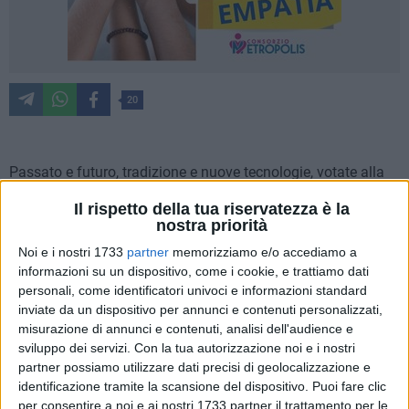
20
Passato e futuro, tradizione e nuove tecnologie, votate alla
sostenibilità e all'economia circolare, possono trasformare lo
Il rispetto della tua riservatezza è la
scarto in risorsa. E quello prodotto dalle lavorazioni lapidee
nostra priorità
diventa nuova materia prima per l'arte del costruire.
Noi e i nostri 1733
partner
memorizziamo e/o accediamo a
Un'alleanza importante per regioni come la Puglia, secondo
informazioni su un dispositivo, come i cookie, e trattiamo dati
bacino estrattivo italiano con quattro aree produttive diverse:
personali, come identificatori univoci e informazioni standard
Apricena, Trani, Fasano-Ostuni e Lecce e relativo indotto.
inviate da un dispositivo per annunci e contenuti personalizzati,
misurazione di annunci e contenuti, analisi dell'audience e
L'alleanza, messa in evidenza dalla stereotomia, l'arte della
sviluppo dei servizi.
Con la tua autorizzazione noi e i nostri
partner possiamo utilizzare dati precisi di geolocalizzazione e
geometria e del taglio dei conci per costruzioni, ha trovato
identificazione tramite la scansione del dispositivo. Puoi fare clic
nelle nuove tecnologie delle stampanti di grandi dimensioni
per consentire a noi e ai nostri 1733 partner il trattamento per le