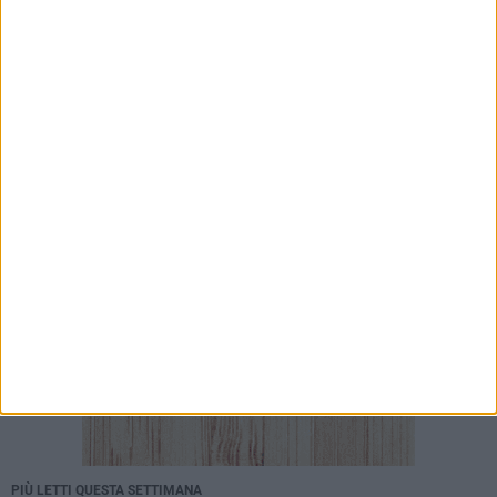
Visita del Console Generale degli Stati Uniti
d’America a Napoli: l'incontro con il prefetto di
Bari
7 AGOSTO 2026
Serie C, scossone nel girone C: il Catania verso
la penalizzazione
PIÙ LETTI QUESTA SETTIMANA