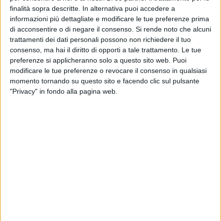
in 3D un importante alleato. Proprio la stereotomia (dal
finalità sopra descritte. In alternativa puoi accedere a
greco, Στερεός "solido" e Τομή "taglio"), e relative applicazioni
informazioni più dettagliate e modificare le tue preferenze prima
in ambito 3D, vanta nel Politecnico di Bari una ventennale
di acconsentire o di negare il consenso.
Si rende noto che alcuni
esperienza. Studi, sperimentazioni, prototipi, prodotti, hanno
trattamenti dei dati personali possono non richiedere il tuo
fiancheggiato nel corso del tempo una tecnologia che
consenso, ma hai il diritto di opporti a tale trattamento. Le tue
preferenze si applicheranno solo a questo sito web. Puoi
conosciuto una rapida evoluzione. "Stereotomia e prime
modificare le tue preferenze o revocare il consenso in qualsiasi
applicazioni in 3D è stato il tema della mia tesi di dottorato
momento tornando su questo sito e facendo clic sul pulsante
di ricerca (titolo, Il paradigma stereotomico nell'arte del
"Privacy" in fondo alla pagina web.
costruire 2003) al Politecnico di Bari", dice Giuseppe
Fallacara, oggi ordinario di progettazione architettonica
presso il Dipartimento di Architettura (Arcod) dello stesso
ateneo e coordinatore del dottorato, "Progetto per il
patrimonio: Conoscenza, Tradizione e Innovazione". Nel
corso dei due decenni - aggiunge - molte tesi di laurea e di
dottorato dedicate al tema, hanno costruito, anche in
collaborazione con altre sedi universitarie estere, un percorso
di conoscenza scientifica di assoluto rilievo".
In questo percorso di ricerca e formazione figura il progetto,
"da Vinci's Bridge". Si tratta della costruzione, mediante