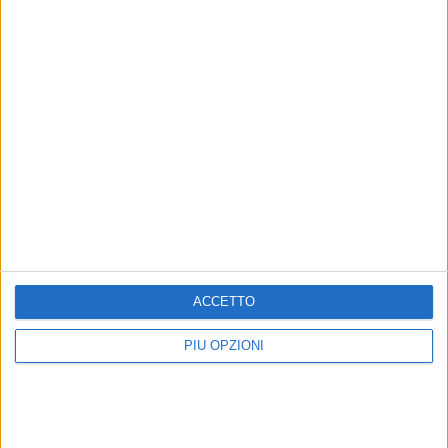
8 AGOSTO 2026
Gomez e Butic si presentano ai baresi
ACCETTO
PIÙ OPZIONI