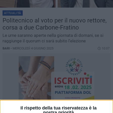
ATTUALITÀ
Politecnico al voto per il nuovo rettore,
corsa a due Carbone-Fratino
Le urne saranno aperte nella giornata di domani, se si
raggiunge il quorum ci sarà subito l'elezione
BARI -
MERCOLEDÌ 4 GIUGNO 2025
10.07
Il rispetto della tua riservatezza è la
nostra priorità