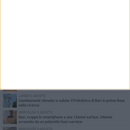
PIÙ LETTI QUESTA SETTIMANA
LUNEDÌ 3 AGOSTO
UEFA Euro 2032, formalizzata la disponibilità dello Stadio San
Nicola. Leccese: «Bari è pronta»
LUNEDÌ 3 AGOSTO
Continua la stagione dei mercati serali a Bari: il calendario di
agosto
LUNEDÌ 3 AGOSTO
"Le Due Bari", un programma diffuso nei Municipi: tutti gli eventi
della settimana
LUNEDÌ 3 AGOSTO
Cambiamenti climatici e salute: il Policlinico di Bari in prima linea
nella ricerca
MERCOLEDÌ 5 AGOSTO
Bari, scippa lo smartphone a una 12enne sul bus: 34enne
arrestato da un poliziotto fuori servizio
MERCOLEDÌ 5 AGOSTO