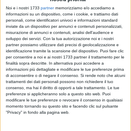
Noi e i nostri 1733
partner
memorizziamo e/o accediamo a
informazioni su un dispositivo, come i cookie, e trattiamo dati
1
personali, come identificatori univoci e informazioni standard
A cura di
ELGA MONTANI
inviate da un dispositivo per annunci e contenuti personalizzati,
misurazione di annunci e contenuti, analisi dell'audience e
sviluppo dei servizi.
Con la tua autorizzazione noi e i nostri
partner possiamo utilizzare dati precisi di geolocalizzazione e
Corsa a due per il successore come rettore al Poliba di
identificazione tramite la scansione del dispositivo. Puoi fare clic
Francesco Cupertino. A contendersi il ruolo sono Umberto
per consentire a noi e ai nostri 1733 partner il trattamento per le
Fratino (che aveva già partecipato alle scorse elezioni) e
finalità sopra descritte. In alternativa puoi accedere a
informazioni più dettagliate e modificare le tue preferenze prima
Giuseppe Carbone. Il primo turno di votazioni, che potrebbe
di acconsentire o di negare il consenso.
Si rende noto che alcuni
essere anche l'unico, si terrà domani. L'unica discriminante
trattamenti dei dati personali possono non richiedere il tuo
sarà, infatti, il raggiungimento del quorum, fissato ad un 30%
consenso, ma hai il diritto di opporti a tale trattamento. Le tue
degli aventi diritto al voto. Se dovesse essere raggiunta
preferenze si applicheranno solo a questo sito web. Puoi
questa percentuale, già domani pomeriggio si conoscerà il
modificare le tue preferenze o revocare il consenso in qualsiasi
nome del nuovo rettore del Politecnico.
momento tornando su questo sito e facendo clic sul pulsante
"Privacy" in fondo alla pagina web.
Al voto potranno partecipare 785 elettori. I votanti sono, nello
specifico 326 appartenenti al corpo docente; 282 membri del