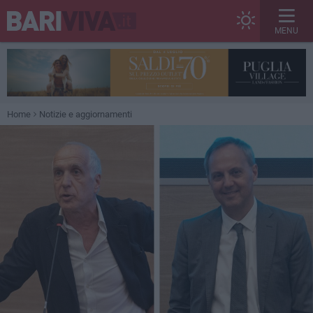
MENU
Home
Notizie e aggiornamenti