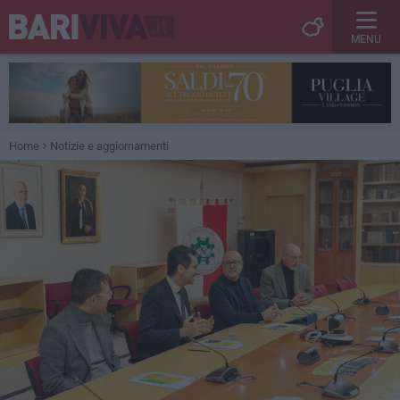
MENU
Home
Notizie e aggiornamenti