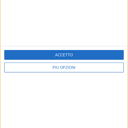
8 AGOSTO 2026
Amichevole, Bari-Gravina finisce 2-0
ACCETTO
PIÙ OPZIONI
8 AGOSTO 2026
Gomez e Butic si presentano ai baresi