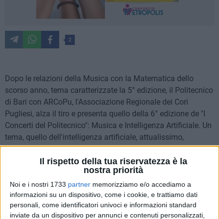
2
Dopo le relazioni della Musica con la Matematica dello
scorso anno, tema caratterizzate la 5° edizione, il Politecnico
di Bari con ARCoPu, l'Associazione Regionale dei Cori
Pugliesi, alza il tiro e presenta quello della 6° edizione de "I
Concerti del Politecnico": Musica e Intelligenza Artificiale. Un
tema, quello dell'intelligenza artificiale, attualissimo,
inflazionato, ma sicuramente entusiasmante e ricco di
sorprese se coniugato alla migliore espressione della
Il rispetto della tua riservatezza è la
nostra priorità
bellezza: la musica.
Noi e i nostri 1733
partner
memorizziamo e/o accediamo a
informazioni su un dispositivo, come i cookie, e trattiamo dati
L'edizione 2025 della rassegna concertistica del Poliba, con
personali, come identificatori univoci e informazioni standard
ARCoPu, il sostegno del Ministero della Cultura e della
inviate da un dispositivo per annunci e contenuti personalizzati,