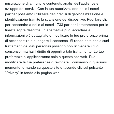
Regione Puglia, con puntuale rito e continuità è stata
misurazione di annunci e contenuti, analisi dell'audience e
presentata questa mattina, 28 gennaio, nella Sala del
sviluppo dei servizi.
Con la tua autorizzazione noi e i nostri
Consiglio del rettorato dal Rettore, Francesco Cupertino e dal
partner possiamo utilizzare dati precisi di geolocalizzazione e
Presidente di ARCoPu, Pierfranco Semeraro. Presenti, Sergio
identificazione tramite la scansione del dispositivo. Puoi fare clic
Lella Commissario artistico di ARCoPu e Francesco
per consentire a noi e ai nostri 1733 partner il trattamento per le
finalità sopra descritte. In alternativa puoi accedere a
Martellotta, del Comitato di coordinamento del Poliba.
informazioni più dettagliate e modificare le tue preferenze prima
di acconsentire o di negare il consenso.
Si rende noto che alcuni
L'edizione n.6 de "I Concerti", ha significato continuità nella
trattamenti dei dati personali possono non richiedere il tuo
relazione tra la tradizione scientifica propria del Politecnico e
consenso, ma hai il diritto di opporti a tale trattamento. Le tue
ambienti apparentemente distanti come la musica.
preferenze si applicheranno solo a questo sito web. Puoi
"Vogliamo sperimentare nuovi percorsi, nuovi ambienti per
modificare le tue preferenze o revocare il consenso in qualsiasi
nuove sorprese
– ha sottolineato il rettore
. L'intelligenza
momento tornando su questo sito e facendo clic sul pulsante
"Privacy" in fondo alla pagina web.
artificiale applicata alla musica è la nuova terra di confine,
tutta da esplorare. Nell'ottocento l'invenzione della fotografia
cambiò il volto della pittura, ma contemporaneamente
inventò una nuova espressione artistica pittorica votata a
rappresentare non solo la realtà visiva ma anche quella più
intima delle sensazioni, delle emozioni. Ecco, la nuova
contaminazione con l'Intelligenza Artificiale potrà portare a