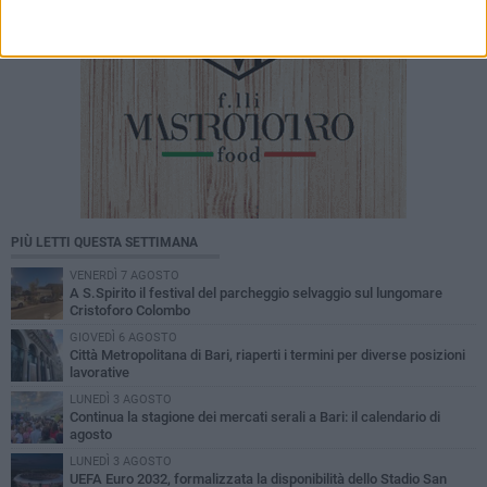
PIÙ LETTI QUESTA SETTIMANA
VENERDÌ 7 AGOSTO
A S.Spirito il festival del parcheggio selvaggio sul lungomare
Cristoforo Colombo
GIOVEDÌ 6 AGOSTO
Città Metropolitana di Bari, riaperti i termini per diverse posizioni
lavorative
LUNEDÌ 3 AGOSTO
Continua la stagione dei mercati serali a Bari: il calendario di
agosto
LUNEDÌ 3 AGOSTO
UEFA Euro 2032, formalizzata la disponibilità dello Stadio San