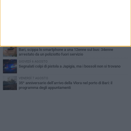
lavorative
VENERDÌ 7 AGOSTO
A S.Spirito il festival del parcheggio selvaggio sul lungomare
Cristoforo Colombo
MERCOLEDÌ 5 AGOSTO
Mafia e sale giochi a Bari, il Riesame conferma il carcere per 7
arrestati
MERCOLEDÌ 5 AGOSTO
Bari, scippa lo smartphone a una 12enne sul bus: 34enne
arrestato da un poliziotto fuori servizio
GIOVEDÌ 6 AGOSTO
Segnalati colpi di pistola a Japigia, ma i bossoli non si trovano
VENERDÌ 7 AGOSTO
35^ anniversario dell’arrivo della Vlora nel porto di Bari: il
programma degli appuntamenti