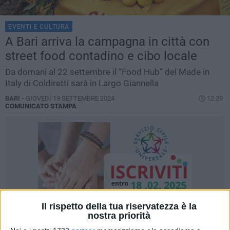
EVENTI E CULTURA
A Bari arriva la campagna in città con
street food contadino e cibo locale
Da domani al 22 settembre il “Food Hub” del Made in
Italy di Coldiretti sarà in Largo Giannella
BARI -
GIOVEDÌ 19 SETTEMBRE 2024
12.29
COMUNICATO STAMPA
Il rispetto della tua riservatezza è la
nostra priorità