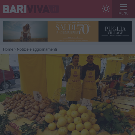
MENU
Home
Notizie e aggiornamenti