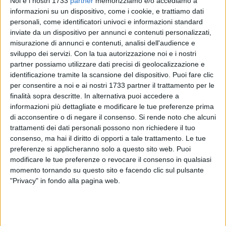
Noi e i nostri 1733
partner
memorizziamo e/o accediamo a
informazioni su un dispositivo, come i cookie, e trattiamo dati
personali, come identificatori univoci e informazioni standard
inviate da un dispositivo per annunci e contenuti personalizzati,
21
misurazione di annunci e contenuti, analisi dell'audience e
sviluppo dei servizi.
Con la tua autorizzazione noi e i nostri
partner possiamo utilizzare dati precisi di geolocalizzazione e
identificazione tramite la scansione del dispositivo. Puoi fare clic
A Bari in Largo Giannella a partire dalle ore 17,30, con il cibo
per consentire a noi e ai nostri 1733 partner il trattamento per le
locale, lo street food contadino e la fattoria degli animali.
finalità sopra descritte. In alternativa puoi accedere a
informazioni più dettagliate e modificare le tue preferenze prima
Arriva il grande mercato regionale dei contadini di
di acconsentire o di negare il consenso.
Si rende noto che alcuni
trattamenti dei dati personali possono non richiedere il tuo
Campagna Amica a Bari, il "Food Hub" del Made in Italy,
consenso, ma hai il diritto di opporti a tale trattamento. Le tue
luogo di riscoperta di uno stile di vita più consapevole ed
preferenze si applicheranno solo a questo sito web. Puoi
informato legato al cibo locale di qualità, di prossimità,
modificare le tue preferenze o revocare il consenso in qualsiasi
tipico del territorio. L'appuntamento è venerdì 20 settembre a
momento tornando su questo sito e facendo clic sul pulsante
partire dalle ore 17,30, in Largo Giannella sulla Rotonda al
"Privacy" in fondo alla pagina web.
mare, di fronte a Piazza Diaz, con il farmers' market dei
prodotti agricoli e agroalimentari provenienti da tutta la
regione che resterà aperto anche sabato 21 e domenica 22