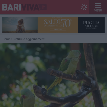
MENU
Home
Notizie e aggiornamenti