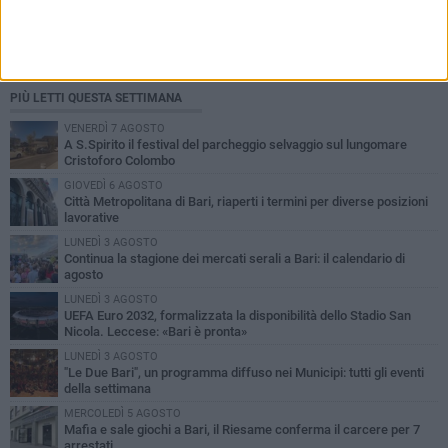
PIÙ LETTI QUESTA SETTIMANA
VENERDÌ 7 AGOSTO
A S.Spirito il festival del parcheggio selvaggio sul lungomare
Cristoforo Colombo
GIOVEDÌ 6 AGOSTO
Città Metropolitana di Bari, riaperti i termini per diverse posizioni
lavorative
LUNEDÌ 3 AGOSTO
Continua la stagione dei mercati serali a Bari: il calendario di
agosto
LUNEDÌ 3 AGOSTO
UEFA Euro 2032, formalizzata la disponibilità dello Stadio San
Nicola. Leccese: «Bari è pronta»
LUNEDÌ 3 AGOSTO
"Le Due Bari", un programma diffuso nei Municipi: tutti gli eventi
della settimana
MERCOLEDÌ 5 AGOSTO
Mafia e sale giochi a Bari, il Riesame conferma il carcere per 7
arrestati