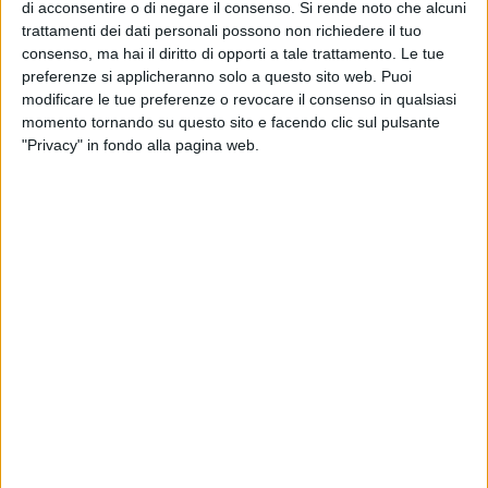
dell'approvazione da parte della Giunta regionale pugliese
di acconsentire o di negare il consenso.
Si rende noto che alcuni
dell'accordo tra Regione Puglia e Università degli Studi di
trattamenti dei dati personali possono non richiedere il tuo
Bari, Dipartimento di Bioscienze, Biotecnologie e Ambiente
consenso, ma hai il diritto di opporti a tale trattamento. Le tue
preferenze si applicheranno solo a questo sito web. Puoi
(DBBA) per le attività di monitoraggio e gestione del
modificare le tue preferenze o revocare il consenso in qualsiasi
parrocchetto monaco ("pappagallo" Miyopsitta monachus)
momento tornando su questo sito e facendo clic sul pulsante
con l'approvazione delle "Prime linee di indirizzo per la
"Privacy" in fondo alla pagina web.
gestione, il controllo e la rimozione dei nidi sul territorio della
Regione Puglia", a seguito del moltiplicarsi delle
segnalazioni da parte degli agricoltori per la presenza
sempre più aggressiva dei parrocchetti nelle campagne
pugliesi, dove i "pappagalli verdi" stanno devastando
soprattutto mandorleti e frutteti.
Con il provvedimento vengono approvate le prime linee
operative per la gestione delle popolazioni di parrocchetto
monaco in Puglia, con specifico riferimento alla rimozione
dei nidi nelle situazioni di criticità. Le linee guida, elaborate
con il supporto scientifico del DBBA dell'Università di Bari,
definiscono protocolli di intervento, criteri di selettività per la