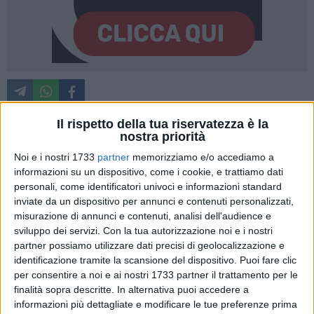
Il rispetto della tua riservatezza è la
nostra priorità
Contro l'invasione dei pappagalli verdi che stanno insidiando
Noi e i nostri 1733
partner
memorizziamo e/o accediamo a
campagne e città pugliesi divorando mandorle e frutta, con
informazioni su un dispositivo, come i cookie, e trattiamo dati
danni sempre più pesanti per gli agricoltori, la Regione
personali, come identificatori univoci e informazioni standard
Puglia accelera sul piano di monitoraggio e contenimento
inviate da un dispositivo per annunci e contenuti personalizzati,
approvando l'accordo con l'Università degli Studi di Bari
misurazione di annunci e contenuti, analisi dell'audience e
"Aldo Moro" per la gestione del parrocchetto monaco,
sviluppo dei servizi.
Con la tua autorizzazione noi e i nostri
partner possiamo utilizzare dati precisi di geolocalizzazione e
insieme alle prime linee guida per il controllo e la rimozione
identificazione tramite la scansione del dispositivo. Puoi fare clic
dei nidi sul territorio regionale.
per consentire a noi e ai nostri 1733 partner il trattamento per le
finalità sopra descritte. In alternativa puoi accedere a
A darne notizia è Coldiretti Puglia, a seguito
informazioni più dettagliate e modificare le tue preferenze prima