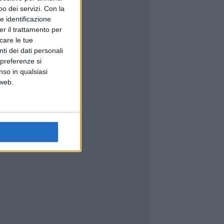
o dei servizi.
Con la
e identificazione
er il trattamento per
icare le tue
ti dei dati personali
 preferenze si
nso in qualsiasi
 web.