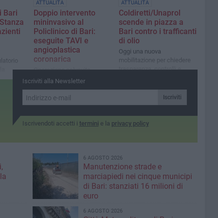
ATTUALITÀ
ATTUALITÀ
i Bari
Doppio intervento
Coldiretti/Unaprol
“Stanza
mininvasivo al
scende in piazza a
zienti
Policlinico di Bari:
Bari contro i trafficanti
eseguite TAVI e
di olio
angioplastica
Oggi una nuova
coronarica
mobilitazione per chiedere
latorio
trasparenza, controlli e
la
Operazione salvavita
difendere il vero Made in
ociazione
dell’equipe della cardiologia
Iscriviti alla Newsletter
Italy
empre” di
universitaria diretta dal prof.
Marco Ciccone e dall’equipe
Iscriviti
di emodinamica di Filippo
Masi
Iscrivendoti accetti i
termini
e la
privacy policy
6 AGOSTO 2026
,
Manutenzione strade e
la
marciapiedi nei cinque municipi
di Bari: stanziati 16 milioni di
euro
6 AGOSTO 2026