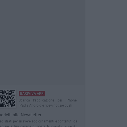
BARIVIVA APP
Scarica l'applicazione per iPhone,
iPad e Android e ricevi notizie push
scriviti alla Newsletter
egistrati per ricevere aggiornamenti e contenuti da
ari nella tua casella di posta
Iscrivendoti accetti i