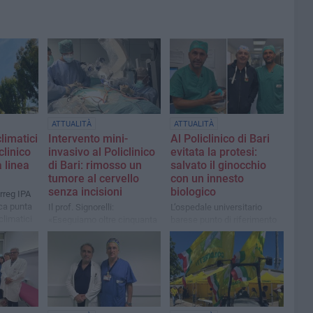
ATTUALITÀ
ATTUALITÀ
limatici
Intervento mini-
Al Policlinico di Bari
clinico
invasivo al Policlinico
evitata la protesi:
a linea
di Bari: rimosso un
salvato il ginocchio
tumore al cervello
con un innesto
senza incisioni
biologico
erreg IPA
ica punta
Il prof. Signorelli:
L’ospedale universitario
climatici
«Eseguiamo oltre cinquanta
barese punto di riferimento
nti per
procedure all'anno per
della ortopedia ‘moderna’:
patologie dell'ipofisi,
dalla pianificazione con
enza dei
prevalentemente di natura
modello 3D alle terapie
tumorale»
biologiche per evitare la
protesi nei pazienti giovani