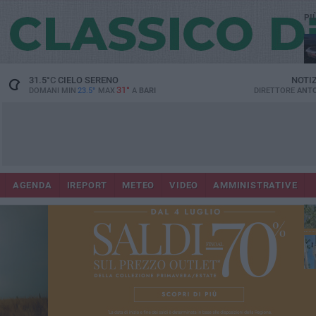
PI
Lec
31.5
°C
CIELO SERENO
NOTI
31°
DOMANI MIN
23.5°
MAX
A
BARI
DIRETTORE
ANTO
AGENDA
IREPORT
METEO
VIDEO
AMMINISTRATIVE
Gi
Bar
ri