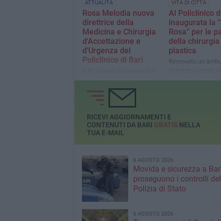
ATTUALITÀ
VITA DI CITTÀ
Rosa Melodia nuova
Al Policlinico d
direttrice della
inaugurata la 
Medicina e Chirurgia
Rosa” per le pa
d'Accettazione e
della chirurgia
d'Urgenza del
plastica
Policlinico di Bari
Rinnovato un ambu
chirurgico grazie al
Il dg Antonio Sanguedolce:
donazione dell’ass
"Affidiamo il Pronto
“Noi ci rialziamo s
soccorso a una
Maria Di Giulio
professionista di grande
esperienza”
RICEVI AGGIORNAMENTI E
CONTENUTI DA BARI
GRATIS
NELLA
TUA E-MAIL
6 AGOSTO 2026
Movida e sicurezza a Bari
proseguono i controlli del
Polizia di Stato
6 AGOSTO 2026