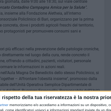
ra giornata, dalle 9:00 alle 18:30, sul viale centrale
ercato Contadino Campagna Amica per la Salute".
, insieme alla Fondazione Aletheia, all'interno
nsorziale Policlinico di Bari, organizzano per la prima
concreta, dove i prodotti agricoli freschi del territorio,
tano protagonisti per promuovere consumi sani e
ri più efficaci nella prevenzione delle patologie croniche,
o direttamente nel luogo della cura, rende concreto il
, offrendo a cittadini, pazienti, visitatori, personale
formare le informazioni in azioni reali.
nell'Aula Magna De Benedictis dello stesso Policlinico, si
Together – Affrontare l'obesità insieme", promosso dalla
abile dell'Unità Operativa Semplice Dipartimentale di
, e dal Prof. Ruggiero Francavilla, Responsabile dell'Unità
troenterologia Pediatrica, in collaborazione con la
l rispetto della tua riservatezza è la nostra prior
inata dalla Società Italiana di Endocrinologia e
artner
memorizziamo e/o accediamo a informazioni su un dispositivo, c
ocietà Italiana di Gastroenterologia, Epatologia e
ali, come identificatori univoci e informazioni standard inviate da un di