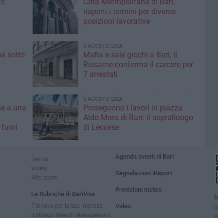
io
Città Metropolitana di Bari,
riaperti i termini per diverse
posizioni lavorative
5 AGOSTO 2026
é sotto
Mafia e sale giochi a Bari, il
Riesame conferma il carcere per
7 arrestati
5 AGOSTO 2026
ne a una
Proseguono i lavori in piazza
Aldo Moro di Bari: il sopralluogo
 fuori
di Leccese
Agenda eventi di Bari
Tennis
Volley
Segnalazioni iReport
Altri sport
Previsioni meteo
Le Rubriche di BariViva
I
T-innova per la tua impresa
Video
R
Il Mondo Wealth Management
B