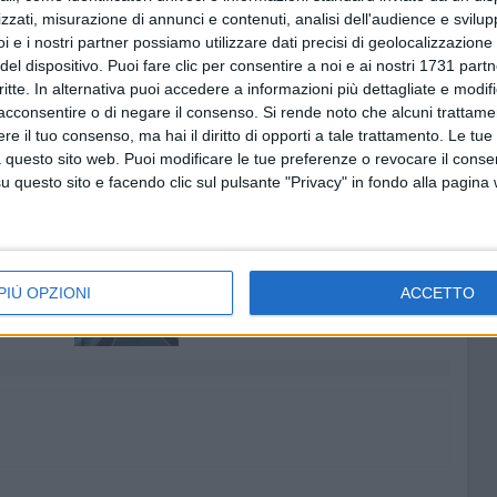
derazione Italiana Medici Pediatri (FIMP) e dalla Regione
zzati, misurazione di annunci e contenuti, analisi dell'audience e svilupp
ell'obesità in età pediatrica, con un momento di confronto
i e i nostri partner possiamo utilizzare dati precisi di geolocalizzazione 
del dispositivo. Puoi fare clic per consentire a noi e ai nostri 1731 partn
i, adolescenti e famiglie.
critte. In alternativa puoi accedere a informazioni più dettagliate e modif
enzione si gioca su due piani che si rafforzano a vicenda,
acconsentire o di negare il consenso.
Si rende noto che alcuni trattamen
e comunità, fuori la possibilità concreta di scegliere
e il tuo consenso, ma hai il diritto di opporti a tale trattamento. Le tue
 questo sito web. Puoi modificare le tue preferenze o revocare il conse
questo sito e facendo clic sul pulsante "Privacy" in fondo alla pagina
6 AGOSTO 2026
 a
Bimba di 6 anni precipita dalla
PIÙ OPZIONI
ACCETTO
 si
finestra di casa: è grave al
Policlinico di Bari