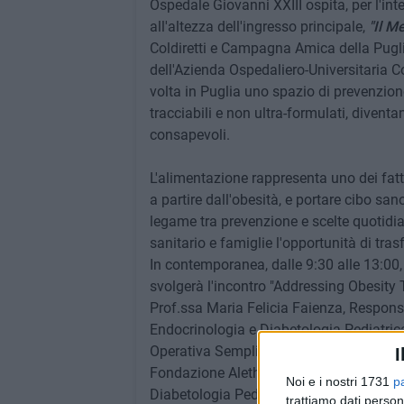
Ospedale Giovanni XXIII ospita, per l'inte
all'altezza dell'ingresso principale,
"Il M
Coldiretti e Campagna Amica della Puglia
dell'Azienda Ospedaliero-Universitaria Co
volta in Puglia uno spazio di prevenzione 
tracciabili e non ultra-formulati, diven
consapevoli.
L'alimentazione rappresenta uno dei fatto
a partire dall'obesità, e portare cibo san
legame tra prevenzione e scelte quotidiane
sanitario e famiglie l'opportunità di tras
In contemporanea, dalle 9:30 alle 13:00, 
svolgerà l'incontro "Addressing Obesity 
Prof.ssa Maria Felicia Faienza, Respons
Endocrinologia e Diabetologia Pediatrica
Operativa Semplice Dipartimentale di Gas
I
Fondazione Aletheia. L'iniziativa, patroc
Noi e i nostri 1731
p
Diabetologia Pediatrica (SIEDP), dalla S
trattiamo dati person