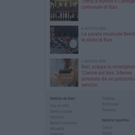
Torna a riunirsi il Consigl
comunale di Bari
6 AGOSTO 2026
La parata musicale Bemb
le stelle di Bari
5 AGOSTO 2026
Bari, scippa lo smartpho
12enne sul bus: 34enne
arrestato da un poliziotto
servizio
Notizie da Bari
Politica
Enti locali
Vita di città
Turismo
Servizi sociali
Territorio
Notizie sportive
Bandi e concorsi
Calcio
Attualità
Nuoto
Speciale