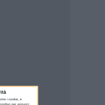
ità
ome i cookie, e
spositivo per annunci