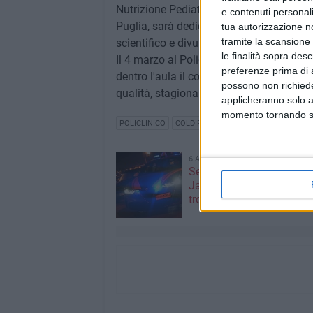
Nutrizione Pediatrica (SIGENP), dalla Fe
e contenuti personali
Puglia, sarà dedicata alla prevenzione d
tua autorizzazione no
tramite la scansione 
scientifico e divulgativo rivolto a bambin
le finalità sopra des
Il 4 marzo al Policlinico di Bari la prev
preferenze prima di 
dentro l'aula il confronto tra specialisti 
possono non richieder
qualità, stagionalità e filiera corta.
applicheranno solo a
momento tornando su 
POLICLINICO
COLDIRETTI PUGLIA
6 AGOSTO 2026
Segnalati colpi di pistola
Japigia, ma i bossoli non
trovano