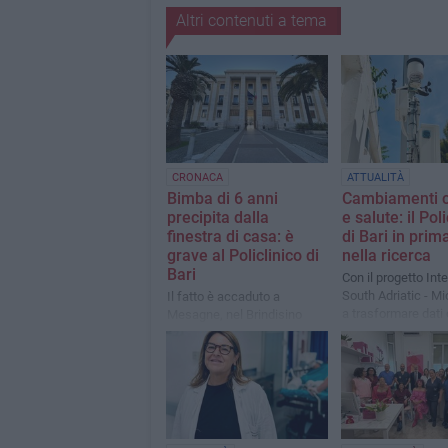
Altri contenuti a tema
CRONACA
ATTUALITÀ
Bimba di 6 anni
Cambiamenti c
precipita dalla
e salute: il Poli
finestra di casa: è
di Bari in prim
grave al Policlinico di
nella ricerca
Bari
Con il progetto Int
South Adriatic - M
Il fatto è accaduto a
a trasformare dati 
Mesagne, nel Brindisino
e sanitari in strume
prevenire i rischi e
rafforzare la resili
sistemi sanitari