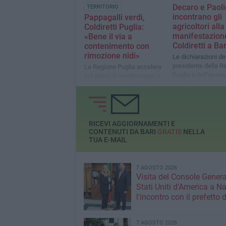
Decaro e Paolic
TERRITORIO
incontrano gli
Pappagalli verdi,
agricoltori alla
Coldiretti Puglia:
manifestazione
«Bene il via a
Coldiretti a Bar
contenimento con
rimozione nidi»
Le dichiarazioni de
presidente della R
La Regione Puglia accelera
Puglia e dell'asse
sul piano di monitoraggio e
all’Agricoltura
contenimento approvando
l’accordo con l’Università
degli Studi di Bari “Aldo
Moro”
RICEVI AGGIORNAMENTI E
CONTENUTI DA BARI
GRATIS
NELLA
TUA E-MAIL
7 AGOSTO 2026
Visita del Console Genera
Stati Uniti d’America a Na
l'incontro con il prefetto d
7 AGOSTO 2026