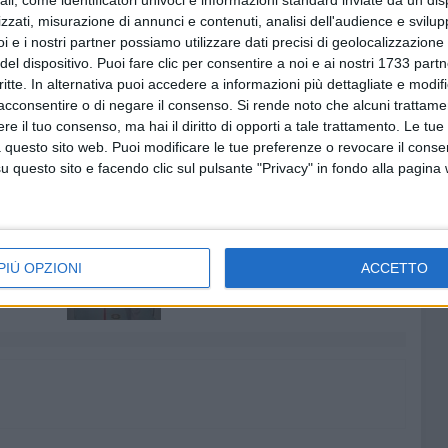
zario Sauro; via Gorizia, tratto compreso tra via Dalmazia
zzati, misurazione di annunci e contenuti, analisi dell'audience e svilupp
Matteotti, tratto compreso tra via Dalmazia e il lungomare
i e i nostri partner possiamo utilizzare dati precisi di geolocalizzazione 
estrero (eccetto pullman dei manifestanti).
del dispositivo. Puoi fare clic per consentire a noi e ai nostri 1733 partn
critte. In alternativa puoi accedere a informazioni più dettagliate e modif
ganizzatori, quelli di soccorso e della Forza Pubblica. Le
acconsentire o di negare il consenso.
Si rende noto che alcuni trattamen
ranno comunicate a breve sul portale dell'azienda del
e il tuo consenso, ma hai il diritto di opporti a tale trattamento. Le tue
 questo sito web. Puoi modificare le tue preferenze o revocare il conse
questo sito e facendo clic sul pulsante "Privacy" in fondo alla pagina
IA
7 AGOSTO 2026
Due aggressioni in pochi giorni
PIÙ OPZIONI
ACCETTO
tra Bari e Corato: le vittime
hanno 17 anni