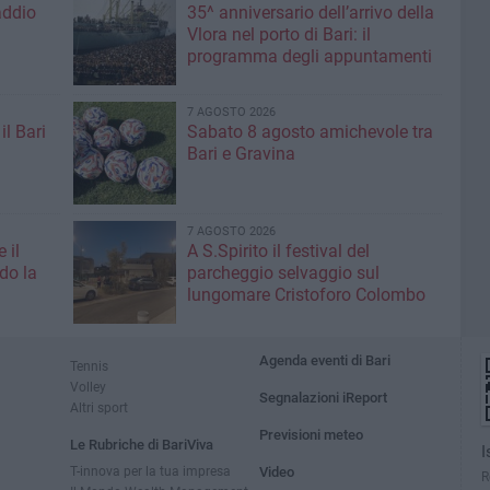
addio
35^ anniversario dell’arrivo della
Vlora nel porto di Bari: il
programma degli appuntamenti
7 AGOSTO 2026
il Bari
Sabato 8 agosto amichevole tra
Bari e Gravina
7 AGOSTO 2026
 il
A S.Spirito il festival del
do la
parcheggio selvaggio sul
lungomare Cristoforo Colombo
Agenda eventi di Bari
Tennis
Volley
Segnalazioni iReport
Altri sport
Previsioni meteo
Le Rubriche di BariViva
I
T-innova per la tua impresa
Video
R