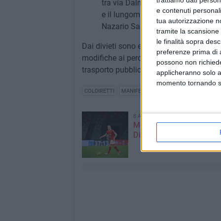
tra via Dalmazia e il lungomare Na
e contenuti personali
e il lungomare Nazario Sauro; via 
tua autorizzazione no
Nazario Sauro; via monsignore Ball
tramite la scansione 
le finalità sopra des
Dai divieti sono esclusi i mezzi degli or
preferenze prima di 
modifiche ai percorsi dei bus Amtab, sa
possono non richieder
trasporto pubblico locale.
applicheranno solo a
momento tornando su 
COLDIRETTI
MANIFESTAZIONE
COLDIRETTI PUGL
8 AGOSTO 2026
Mercato in uscita, anche
Dickmann lascia Bari