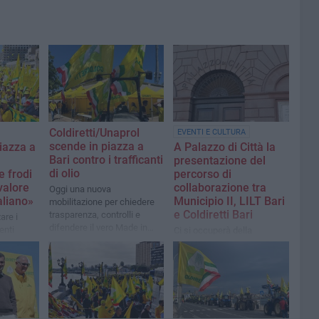
Coldiretti/Unaprol
EVENTI E CULTURA
scende in piazza a
piazza a
A Palazzo di Città la
Bari contro i trafficanti
presentazione del
di olio
e frodi
percorso di
valore
collaborazione tra
Oggi una nuova
taliano»
Municipio II, LILT Bari
mobilitazione per chiedere
e Coldiretti Bari
trasparenza, controlli e
are i
difendere il vero Made in
enti
Ci si occuperà della
Italy
promozione di corretti stili di
 e la
vita e di alimentazione sana
ca