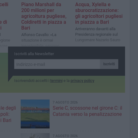
elli
Piano Marshall da
Acqua, Xylella e
200 milioni per
sburocratizzazione:
agricoltura pugliese,
gli agricoltori pugliesi
 di
Coldiretti in piazza a
in piazza a Bari
i
Bari
Arriveranno davanti alla
Presidenza regionale sul
l
Alfonso Cavallo: «La
Lungomare Nazario Sauro
egione
situazione è ormai
ssore
insostenibile, servono
interventi concreti per
Iscriviti alla Newsletter
garantire reddito, sicurezza
e prospettive»
Iscriviti
Iscrivendoti accetti i
termini
e la
privacy policy
7 AGOSTO 2026
le degli
Serie C, scossone nel girone C: il
poli:
Catania verso la penalizzazione
i Bari
7 AGOSTO 2026