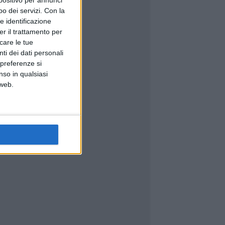
o dei servizi.
Con la
e identificazione
er il trattamento per
icare le tue
ti dei dati personali
 preferenze si
nso in qualsiasi
 web.