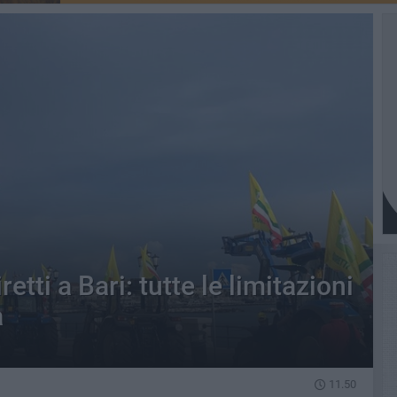
tti a Bari: tutte le limitazioni
a
11.50