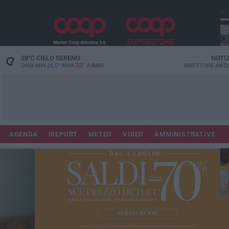
PI
28
°C
CIELO SERENO
NOTI
33°
OGGI MIN
25.5°
MAX
A
BARI
DIRETTORE
ANTO
Lec
Co
AGENDA
IREPORT
METEO
VIDEO
AMMINISTRATIVE
fuo