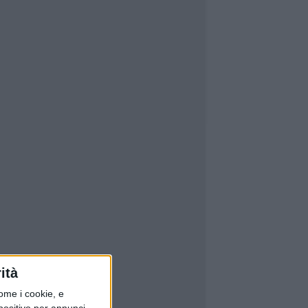
ità
ome i cookie, e
spositivo per annunci