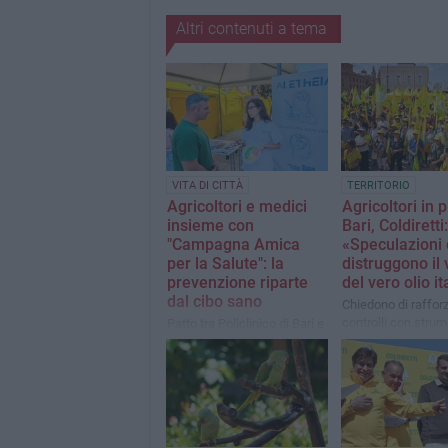
Altri contenuti a tema
VITA DI CITTÀ
TERRITORIO
Agricoltori e medici
Agricoltori in 
insieme con
Bari, Coldiretti:
"Campagna Amica
«Speculazioni 
per la Salute": la
distruggono il 
prevenzione riparte
del vero olio i
dal cibo sano
Chiedono di rafforz
controlli con strum
Patto tra Policlinico di Bari e
come la risonanza
Coldiretti
magnetica nucleare
mappatura isotopi