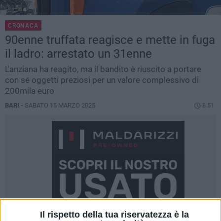
CRONACA
90enne truffata reagisce e mette in fuga
il ladro: arrestato un 31enne
L'anziana ha reagito, ma il bandito è riuscito a portare
con sé oggetti preziosi per un valore complessivo di
200mila euro
BARI -
SABATO 15 MARZO 2025
8.51
Il rispetto della tua riservatezza è la