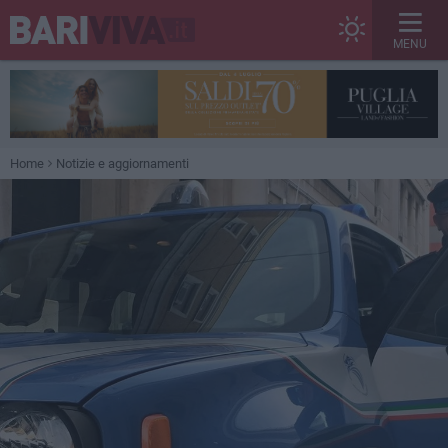
MENU
Home
Notizie e aggiornamenti