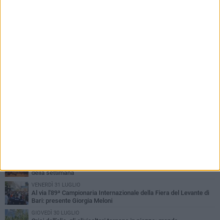
PIÙ LETTI QUESTA SETTIMANA
LUNEDÌ 3 AGOSTO
UEFA Euro 2032, formalizzata la disponibilità dello Stadio San
Nicola. Leccese: «Bari è pronta»
LUNEDÌ 3 AGOSTO
Continua la stagione dei mercati serali a Bari: il calendario di
agosto
LUNEDÌ 3 AGOSTO
"Le Due Bari", un programma diffuso nei Municipi: tutti gli eventi
della settimana
VENERDÌ 31 LUGLIO
Al via l'89ª Campionaria Internazionale della Fiera del Levante di
Bari: presente Giorgia Meloni
GIOVEDÌ 30 LUGLIO