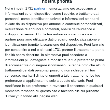
nostra priorità
Noi e i nostri 1731
partner
memorizziamo e/o accediamo a
informazioni su un dispositivo, come i cookie, e trattiamo dati
personali, come identificatori univoci e informazioni standard
26
A cura di
inviate da un dispositivo per annunci e contenuti personalizzati,
NICOLA MICCIONE
misurazione di annunci e contenuti, analisi dell'audience e
sviluppo dei servizi.
Con la tua autorizzazione noi e i nostri
partner possiamo utilizzare dati precisi di geolocalizzazione e
identificazione tramite la scansione del dispositivo. Puoi fare clic
Una rapina in parte sventata dalla prontezza della vittima:
per consentire a noi e ai nostri 1731 partner il trattamento per le
una donna di
90 anni
di Bari. Quando l'anziana si è resa
finalità sopra descritte. In alternativa puoi accedere a
conto di aver aperto la porta di casa ad un finto carabiniere,
informazioni più dettagliate e modificare le tue preferenze prima
ha reagito mettendolo in fuga. In manette, su ordinanza, è
di acconsentire o di negare il consenso.
Si rende noto che alcuni
finito un 19enne di Pomigliano d'Arco,
Emanuele Di Maria
,
trattamenti dei dati personali possono non richiedere il tuo
consenso, ma hai il diritto di opporti a tale trattamento. Le tue
colpevole di rapina aggravata.
preferenze si applicheranno solo a questo sito web. Puoi
modificare le tue preferenze o revocare il consenso in qualsiasi
I fatti, secondo l'ordinanza cautelare firmata dal giudice per
momento tornando su questo sito e facendo clic sul pulsante
le indagini preliminari del
Tribunale di Bari, Nicola Bonante
,
"Privacy" in fondo alla pagina web.
su richiesta del pubblico ministero
Ileana Ramundo
,
risalgono allo scorso 25 gennaio, quando la pensionata