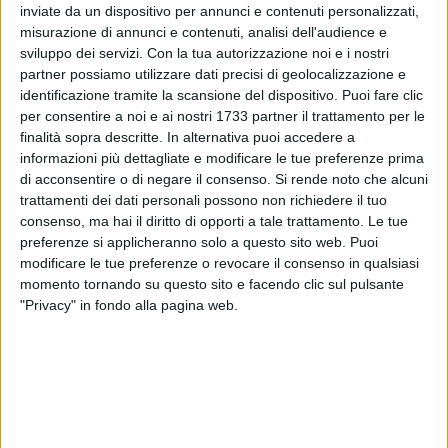
inviate da un dispositivo per annunci e contenuti personalizzati,
ALTRI VIDEO PUBBLICATI DI RECENTE
misurazione di annunci e contenuti, analisi dell'audience e
sviluppo dei servizi.
Con la tua autorizzazione noi e i nostri
partner possiamo utilizzare dati precisi di geolocalizzazione e
identificazione tramite la scansione del dispositivo. Puoi fare clic
per consentire a noi e ai nostri 1733 partner il trattamento per le
finalità sopra descritte. In alternativa puoi accedere a
informazioni più dettagliate e modificare le tue preferenze prima
di acconsentire o di negare il consenso.
Si rende noto che alcuni
trattamenti dei dati personali possono non richiedere il tuo
SOCIAL VIDEO
1 MINUTO
SOCIAL VIDEO
52 SECONDI
consenso, ma hai il diritto di opporti a tale trattamento. Le tue
Bari - Sagra di San Nicola, niente
Calcio e serie C, è polemica social
sorteggio: si presenta un solo
dopo le dichiarazioni del sindaco
preferenze si applicheranno solo a questo sito web. Puoi
peschereccio
di Barletta Cannito
modificare le tue preferenze o revocare il consenso in qualsiasi
momento tornando su questo sito e facendo clic sul pulsante
"Privacy" in fondo alla pagina web.
SOCIAL VIDEO
6 MINUTI
SOCIAL VIDEO
37 SECONDI
Restauro chiesa Madonna del
Emergenza Xylella: insieme per