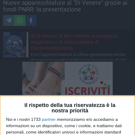
Nuove apparecchiature al "Di Venere" grazie ai
fondi PNRR: la presentazione
Al Di Venere di Bari attivate la risonanza
magnetica e la nuova piastra di
Otorinolaringoiatria
Con l’apparecchiatura di ultima generazione anche
risonanze magnetiche fetali non invasive e lo studio
dei neonati prematuri.
Il rispetto della tua riservatezza è la
nostra priorità
Noi e i nostri 1733
partner
memorizziamo e/o accediamo a
informazioni su un dispositivo, come i cookie, e trattiamo dati
personali, come identificatori univoci e informazioni standard