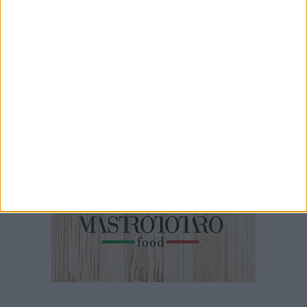
53 SECONDI
Pedonalizzazione via Roberto da Bari
1 MINUTO
La sparatoria a Carbonara di Bari