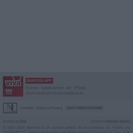
BARIVIVA APP
Scarica l'applicazione per iPhone,
iPad e Android e ricevi notizie push
Contatti
Policy e Privacy
GOCITY NEWS PLATFORM
Notizie da
Bari
Direttore
Antonio Quinto
© 2001-2026 BariViva è un portale gestito da InnovaNews srl. Partita iva
08059640725. Testata giornalistica registrata presso il Tribunale di Trani. Tutti