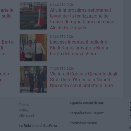
8 AGOSTO 2026
parte la
Al via la prossima settimana i
 sulla
lavori per la realizzazione del
tronco di fogna bianca in corso
Alcide De Gasperi
8 AGOSTO 2026
 Bari e
Leccese incontra il ballerino
di
Kledi Kadiu, arrivato a Bari a
re i
bordo della nave Vlora
7 AGOSTO 2026
giorni
Visita del Console Generale degli
me
Stati Uniti d’America a Napoli:
l'incontro con il prefetto di Bari
Agenda eventi di Bari
Tennis
Volley
Segnalazioni iReport
Altri sport
Previsioni meteo
Le Rubriche di BariViva
I