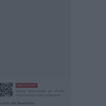
BARIVIVA APP
Scarica l'applicazione per iPhone,
iPad e Android e ricevi notizie push
scriviti alla Newsletter