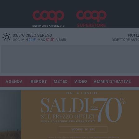
33.5
°C
CIELO SERENO
NOTI
31.5°
OGGI MIN
24.5°
MAX
A
BARI
DIRETTORE
ANTO
AGENDA
IREPORT
METEO
VIDEO
AMMINISTRATIVE