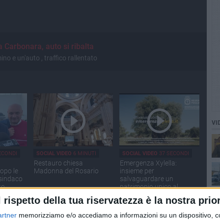
 a Carbonara, auto si ribalta
ino e un'auto , traffico rallentato
VI
ECONDI
SOCIAL VIDEO
6 MINUTI
SOCIAL VIDEO
37 SECONDI
Restauro chiesa
Emergenza Xylella:
opo le
Madonna del Rosario
insieme per
 sindaco
salvaguardare un
to
patrimonio unico al
mondo
l rispetto della tua riservatezza è la nostra prior
artner
memorizziamo e/o accediamo a informazioni su un dispositivo, c