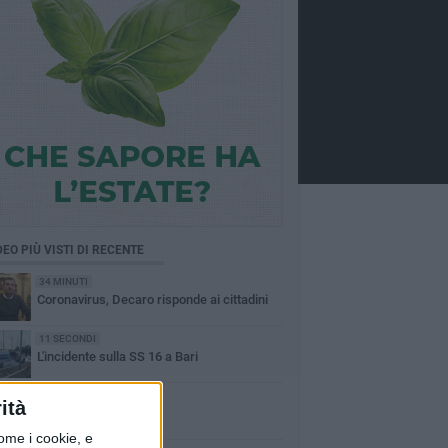
DEO PIÙ VISTI DI RECENTE
34 MINUTI
Coronavirus, Decaro risponde ai cittadini
11 SECONDI
L'incidente sulla SS 16 a Bari
11 SECONDI
ità
Grandine a Polignano
ome i cookie, e