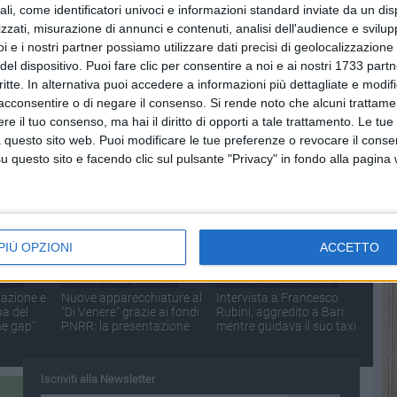
ali, come identificatori univoci e informazioni standard inviate da un di
zzati, misurazione di annunci e contenuti, analisi dell'audience e svilupp
i e i nostri partner possiamo utilizzare dati precisi di geolocalizzazione 
del dispositivo. Puoi fare clic per consentire a noi e ai nostri 1733 partn
NUTI
SOCIAL VIDEO
2 MINUTI
SOCIAL VIDEO
2 MINUTI
critte. In alternativa puoi accedere a informazioni più dettagliate e modif
Luigi
Francesco Cupertino,
Bari - La presentazione
acconsentire o di negare il consenso.
Si rende noto che alcuni trattamen
to del
conferenza di saluto da
del progetto "Gli
e il tuo consenso, ma hai il diritto di opporti a tale trattamento. Le tue
rettore
ScacciaRischi" alla Fiera
 questo sito web. Puoi modificare le tue preferenze o revocare il conse
 Regione
del Levante
questo sito e facendo clic sul pulsante "Privacy" in fondo alla pagina
PIÙ OPZIONI
ACCETTO
NUTI
SOCIAL VIDEO
2 MINUTI
SOCIAL VIDEO
1 MINUTO
vazione e
Nuove apparecchiature al
Intervista a Francesco
pa del
"Di Venere" grazie ai fondi
Rubini, aggredito a Bari
he gap"
PNRR: la presentazione
mentre guidava il suo taxi
Iscriviti alla Newsletter