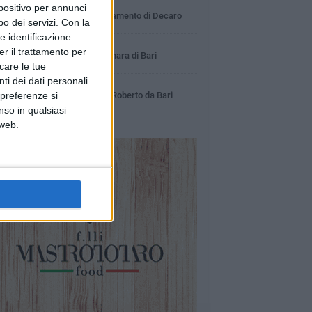
18 MINUTI
spositivo per annunci
Coronavirus, l'aggiornamento di Decaro
o dei servizi.
Con la
e identificazione
1 MINUTO
er il trattamento per
La sparatoria a Carbonara di Bari
icare le tue
ti dei dati personali
53 SECONDI
 preferenze si
Pedonalizzazione via Roberto da Bari
nso in qualsiasi
 web.