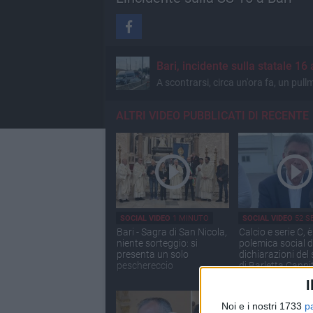
Bari, incidente sulla statale 16
A scontrarsi, circa un'ora fa, un pullm
ALTRI VIDEO PUBBLICATI DI RECENTE
SOCIAL VIDEO
1 MINUTO
SOCIAL VIDEO
52 S
Bari - Sagra di San Nicola,
Calcio e serie C, è
niente sorteggio: si
polemica social d
presenta un solo
dichiarazioni del
peschereccio
di Barletta Canni
I
Noi e i nostri 1733
p