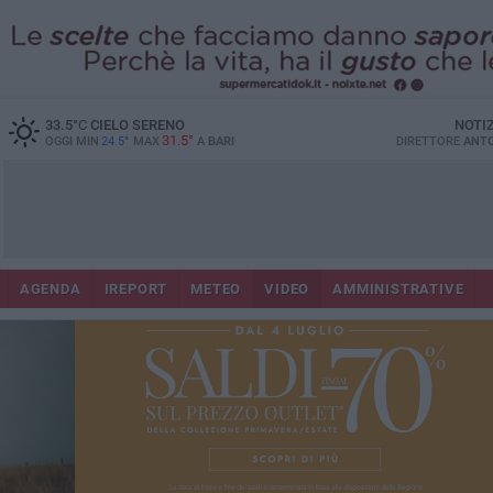
33.5
°C
CIELO SERENO
NOTI
31.5°
OGGI MIN
24.5°
MAX
A
BARI
DIRETTORE
ANTO
AGENDA
IREPORT
METEO
VIDEO
AMMINISTRATIVE