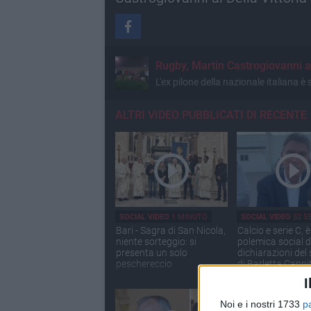
Rugby, Martin Castrogiovanni al 
L'ex pilone della nazionale italiana è
ALTRI VIDEO PUBBLICATI DI RECENTE
SOCIAL VIDEO
1 MINUTO
SOCIAL VIDEO
52 S
Bari - Sagra di San Nicola,
Calcio e serie C, è
niente sorteggio: si
polemica social d
presenta un solo
dichiarazioni del
peschereccio
di Barletta Canni
I
Noi e i nostri 1733
p