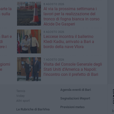
8 AGOSTO 2026
parte la
Al via la prossima settimana i
 sulla
lavori per la realizzazione del
tronco di fogna bianca in corso
Alcide De Gasperi
8 AGOSTO 2026
 Bari e
Leccese incontra il ballerino
di
Kledi Kadiu, arrivato a Bari a
re i
bordo della nave Vlora
7 AGOSTO 2026
giorni
Visita del Console Generale degli
me
Stati Uniti d’America a Napoli:
l'incontro con il prefetto di Bari
Agenda eventi di Bari
Tennis
Volley
Segnalazioni iReport
Altri sport
Previsioni meteo
Le Rubriche di BariViva
I