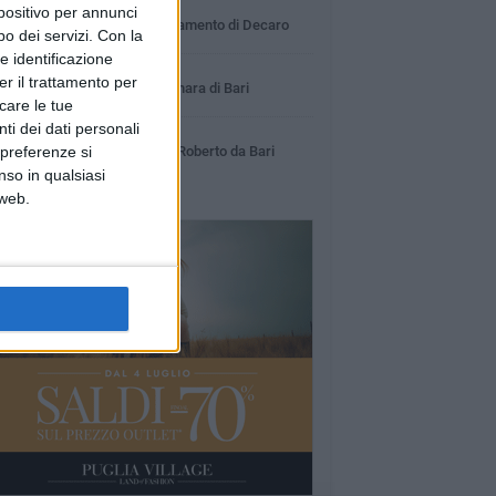
18 MINUTI
spositivo per annunci
Coronavirus, l'aggiornamento di Decaro
o dei servizi.
Con la
e identificazione
1 MINUTO
er il trattamento per
La sparatoria a Carbonara di Bari
icare le tue
ti dei dati personali
53 SECONDI
 preferenze si
Pedonalizzazione via Roberto da Bari
nso in qualsiasi
 web.