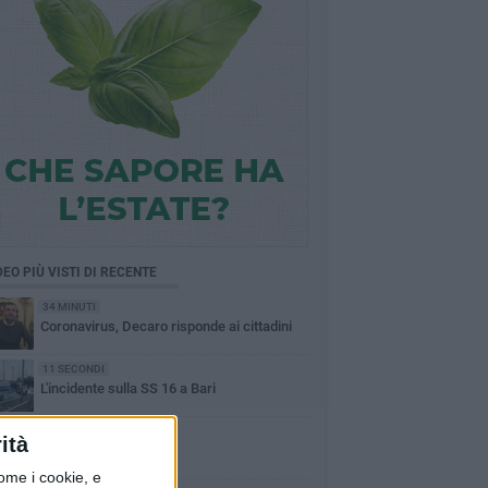
DEO PIÙ VISTI DI RECENTE
34 MINUTI
Coronavirus, Decaro risponde ai cittadini
11 SECONDI
L'incidente sulla SS 16 a Bari
11 SECONDI
ità
Grandine a Polignano
ome i cookie, e