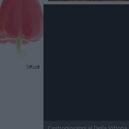
Castrogiovanni al Della Vittoria