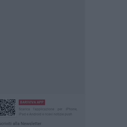
BARIVIVA APP
Scarica l'applicazione per iPhone,
iPad e Android e ricevi notizie push
scriviti alla Newsletter