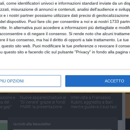
ali, come identificatori univoci e informazioni standard inviate da un di
zzati, misurazione di annunci e contenuti, analisi dell'audience e svilupp
i e i nostri partner possiamo utilizzare dati precisi di geolocalizzazione 
del dispositivo. Puoi fare clic per consentire a noi e ai nostri 1733 partn
NUTI
SOCIAL VIDEO
2 MINUTI
SOCIAL VIDEO
2 MINUTI
critte. In alternativa puoi accedere a informazioni più dettagliate e modif
Luigi
Francesco Cupertino,
Bari - La presentazione
acconsentire o di negare il consenso.
Si rende noto che alcuni trattamen
to del
conferenza di saluto da
del progetto "Gli
e il tuo consenso, ma hai il diritto di opporti a tale trattamento. Le tue
rettore
ScacciaRischi" alla Fiera
 questo sito web. Puoi modificare le tue preferenze o revocare il conse
 Regione
del Levante
questo sito e facendo clic sul pulsante "Privacy" in fondo alla pagina
PIÙ OPZIONI
ACCETTO
NUTI
SOCIAL VIDEO
2 MINUTI
SOCIAL VIDEO
1 MINUTO
vazione e
Nuove apparecchiature al
Intervista a Francesco
pa del
"Di Venere" grazie ai fondi
Rubini, aggredito a Bari
he gap"
PNRR: la presentazione
mentre guidava il suo taxi
Iscriviti alla Newsletter