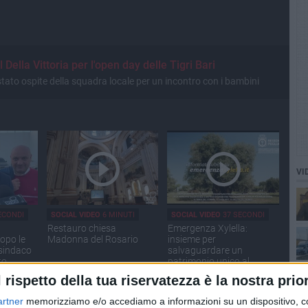
Della Vittoria per l'open day delle Tigri Bari
 stato ospite della squadra locale per un incontro con i bambini
VI
ECONDI
SOCIAL VIDEO
6 MINUTI
SOCIAL VIDEO
37 SECONDI
Restauro chiesa
Emergenza Xylella:
opo le
Madonna del Rosario
insieme per
 sindaco
salvaguardare un
to
patrimonio unico al
mondo
l rispetto della tua riservatezza è la nostra prior
artner
memorizziamo e/o accediamo a informazioni su un dispositivo, c