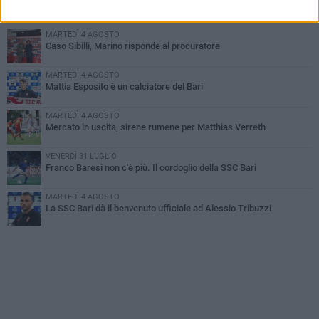
SSC Bari, scoppia definitivamente il caso Sibilli
MARTEDÌ 4 AGOSTO
Caso Sibilli, Marino risponde al procuratore
MARTEDÌ 4 AGOSTO
Mattia Esposito è un calciatore del Bari
MARTEDÌ 4 AGOSTO
Mercato in uscita, sirene rumene per Matthias Verreth
VENERDÌ 31 LUGLIO
Franco Baresi non c'è più. Il cordoglio della SSC Bari
MARTEDÌ 4 AGOSTO
La SSC Bari dà il benvenuto ufficiale ad Alessio Tribuzzi