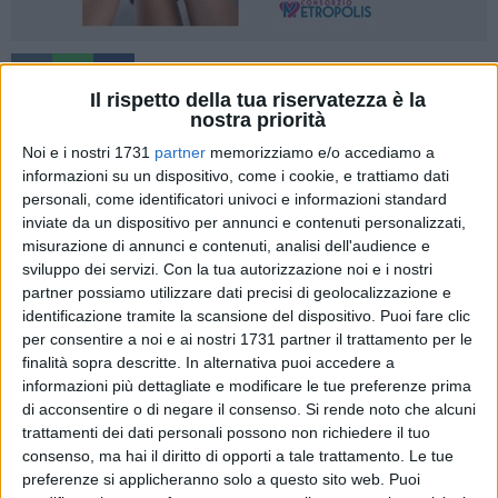
1
Il rispetto della tua riservatezza è la
nostra priorità
Noi e i nostri 1731
partner
memorizziamo e/o accediamo a
Dopo l'impresa nella vasca di Monterotondo (Roma) in casa
informazioni su un dispositivo, come i cookie, e trattiamo dati
dell'ex capolista Villa York, la Waterpolo Bari continua a
personali, come identificatori univoci e informazioni standard
vincere, anche se questa volta in casa e con una prestazione
inviate da un dispositivo per annunci e contenuti personalizzati,
non brillante. Nella 5° giornata del girone 3 della serie B
misurazione di annunci e contenuti, analisi dell'audience e
nazionale di pallanuoto maschile, i ragazzi allenati da Paolo
sviluppo dei servizi.
Con la tua autorizzazione noi e i nostri
partner possiamo utilizzare dati precisi di geolocalizzazione e
Baiardini hanno battuto per 7 a 6 l'Aquademia, formazione
identificazione tramite la scansione del dispositivo. Puoi fare clic
che viaggia nella zona medio bassa della classifica, con
per consentire a noi e ai nostri 1731 partner il trattamento per le
quattro punti conquistati finora.
finalità sopra descritte. In alternativa puoi accedere a
informazioni più dettagliate e modificare le tue preferenze prima
Capitan Gigi Foglio e compagni, ancora imbattuti, hanno
di acconsentire o di negare il consenso.
Si rende noto che alcuni
così consolidato il secondo posto alle spalle della capolista
trattamenti dei dati personali possono non richiedere il tuo
Nuoto 2000 Napoli, ancora a punteggio pieno. Non certo la
consenso, ma hai il diritto di opporti a tale trattamento. Le tue
preferenze si applicheranno solo a questo sito web. Puoi
migliore delle prestazioni delle calottine biancorosse,