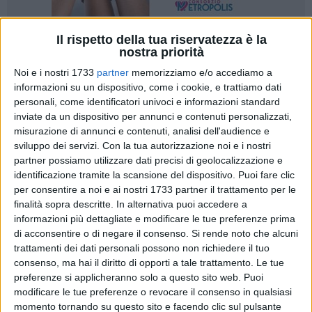
Il rispetto della tua riservatezza è la
nostra priorità
Noi e i nostri 1733
partner
memorizziamo e/o accediamo a
informazioni su un dispositivo, come i cookie, e trattiamo dati
Alla Waterpolo Bari non è riuscita l'impresa di ribaltare il
personali, come identificatori univoci e informazioni standard
inviate da un dispositivo per annunci e contenuti personalizzati,
risultato di gara 1 della semifinale play off di serie B di
misurazione di annunci e contenuti, analisi dell'audience e
pallanuoto. Dopo il 12 a 15 dell'andata, i calabresi
sviluppo dei servizi.
Con la tua autorizzazione noi e i nostri
dell'Auditore Crotone si sono imposti anche nella partita di
partner possiamo utilizzare dati precisi di geolocalizzazione e
ritorno per 3 a 5. I padroni di casa sono la squadra favorita
identificazione tramite la scansione del dispositivo. Puoi fare clic
per l'approdo in A, farcita di giocatori esperti che hanno
per consentire a noi e ai nostri 1733 partner il trattamento per le
militato in categorie superiori. Il gruppo allenato da Paolo
finalità sopra descritte. In alternativa puoi accedere a
Baiardini, invece, è giovanissimo e segue un paziente
informazioni più dettagliate e modificare le tue preferenze prima
di acconsentire o di negare il consenso.
Si rende noto che alcuni
percorso di crescita dalle giovanili della società barese.
trattamenti dei dati personali possono non richiedere il tuo
consenso, ma hai il diritto di opporti a tale trattamento. Le tue
La partita nella piscina olimpionica di Crotone ha avuto uno
preferenze si applicheranno solo a questo sito web. Puoi
score basso, con i padroni di casa che hanno badato a
modificare le tue preferenze o revocare il consenso in qualsiasi
contenere gli attacchi di capitan Gigi Foglio e compagni e a
momento tornando su questo sito e facendo clic sul pulsante