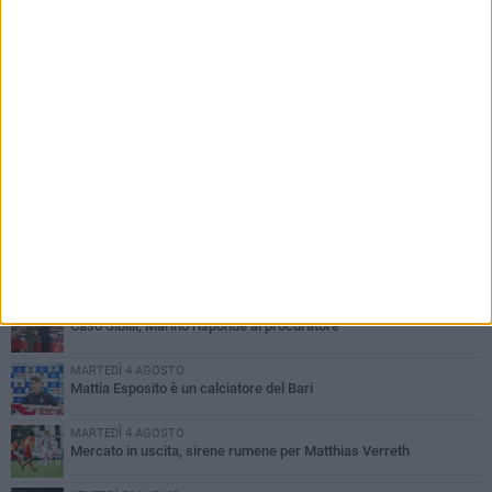
PIÙ LETTI QUESTA SETTIMANA
MARTEDÌ 4 AGOSTO
SSC Bari, scoppia definitivamente il caso Sibilli
MARTEDÌ 4 AGOSTO
Caso Sibilli, Marino risponde al procuratore
MARTEDÌ 4 AGOSTO
Mattia Esposito è un calciatore del Bari
MARTEDÌ 4 AGOSTO
Mercato in uscita, sirene rumene per Matthias Verreth