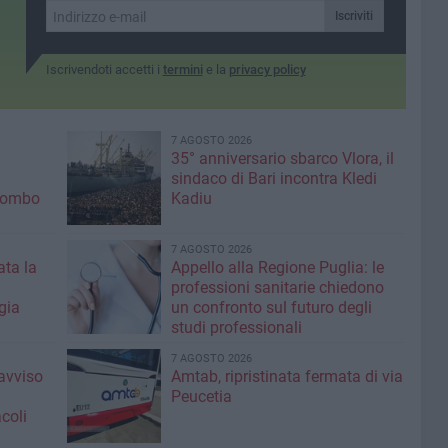
Iscriviti
Iscrivendoti accetti i
termini
e la
privacy policy
7 AGOSTO 2026
35° anniversario sbarco Vlora, il
sindaco di Bari incontra Kledi
olombo
Kadiu
7 AGOSTO 2026
ta la
Appello alla Regione Puglia: le
professioni sanitarie chiedono
gia
un confronto sul futuro degli
studi professionali
7 AGOSTO 2026
'avviso
Amtab, ripristinata fermata di via
Peucetia
coli