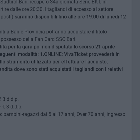
a Südtirol-Bari, recupero 34a giornata Serie BKT, in
re dalle ore 20:30. I tagliandi di accesso al settore
 posti)
saranno disponibili fino alle ore 19:00 di lunedì 12
ti a Bari e Provincia potranno acquistare il titolo
in possesso della Fan Card SSC Bari.
ndita per la gara poi non disputata lo scorso 21 aprile
seguenti modalità: 1.ONLINE: VivaTicket provvederà in
lo strumento utilizzato per effettuare l'acquisto;
ita dove sono stati acquistati i tagliandi con i relativi
 3 d.d.p.
 € 3 d.d.p.
tto: bambini-ragazzi dai 5 ai 17 anni, Over 70 anni; ingresso