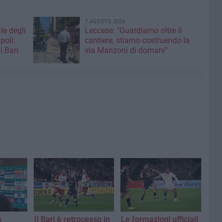
7 AGOSTO 2026
le degli
Leccese: "Guardiamo oltre il
poli:
cantiere, stiamo costruendo la
i Bari
via Manzoni di domani"
o
Il Bari è retrocesso in
Le formazioni ufficiali