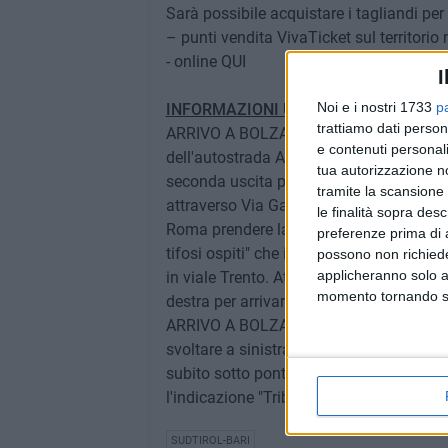
Sarà possibile acquistare i tagliandi per
– punti vendita VivaTicket sul territorio
- online QUI
I
Noi e i nostri 1733
p
INFORMAZIONI UTILI AI TIFOSI OSPIT
trattiamo dati person
ARRIVO A BOLZANO IN PULLMAN e AUTO (p
e contenuti personali
dell'autostrada A22 di Bolzano Sud, prose
tua autorizzazione no
seconda uscita per immettersi in via Paci
tramite la scansione 
attraverso Via Galileo Galilei, quindi seg
le finalità sopra des
Roma prendere la terza uscita a destra (
preferenze prima di 
tifosi ospiti" che indica il raggiungimen
possono non richieder
applicheranno solo a
in viale Trento. Attraversare quindi il po
momento tornando su 
destra per arrivare allo stadio 'Druso'.
ARRIVO A BOLZANO IN TRENO: scendere al
svoltare a sinistra e proseguire sempre dr
subito sotto ponte Druso imboccare la vi
l'indicazione "Tribuna Ospiti" Stadio Dru
SUDTIROL-BARI