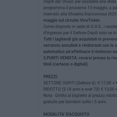
Ospiti del 'Druso' per assistere alla sfid
programma il prossimo 13 maggio, a parti
riservato alla tifoseria biancorossa (625
maggio sul circuito VivaTicket.
Come disposto in sede di G.O.S., i residen
d'ingresso per il Settore Ospiti solo se 
Tutti i tagliandi già acquistati in preve
verranno annullati e rimborsati con le 
automatico ad effettuare il rimborso sul
2.PUNTI VENDITA: recarsi presso la rivend
titoli (cartacei o digitali).
PREZZI
SETTORE OSPITI (Settore 6): € 17,00 + €
RIDOTTO (5-18 anni e over 70) € 13,00 +
Nota - Diritto al biglietto al prezzo rido
gratuito per bambini sotto i 5 anni.
MODALITA' D'ACQUISTO