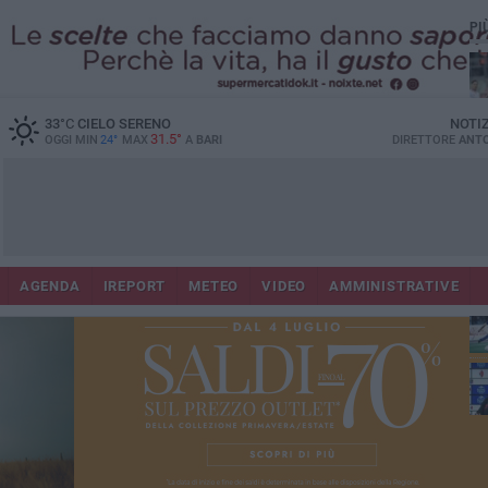
PI
33
°C
CIELO SERENO
NOTI
31.5°
OGGI MIN
24°
MAX
A
BARI
DIRETTORE
ANTO
AGENDA
IREPORT
METEO
VIDEO
AMMINISTRATIVE