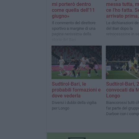
mi porterò dentro
messa tutta, 
come quella dell'11
ce l'ho fatta. S
giugno»
arrivato prima.
Il commento del direttore
Le dichiarazioni de
sportivo a margine di una
del Bari dopo la
pagina nerissima della
retrocessione in se
storia del Bari
Sudtirol-Bari, le
Sudtirol-Bari, 2
probabili formazioni e
convocati da 
dove vederla
Longo
Diversi i dubbi della vigilia
Biancorossi tutti c
per Longo
far parte del grup
Darboe con i comp