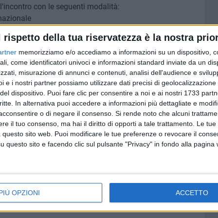
 l'incontro con le seguenti modalità:
 nazionale
l rispetto della tua riservatezza è la nostra prior
artner
memorizziamo e/o accediamo a informazioni su un dispositivo, c
I
ali, come identificatori univoci e informazioni standard inviate da un di
archeggio viale Trento): uscire al casello
zzati, misurazione di annunci e contenuti, analisi dell'audience e svilupp
guire lungo in via Torricelli, alla rotonda prendere la
i e i nostri partner possiamo utilizzare dati precisi di geolocalizzazione 
notti, al successivo incrocio proseguire a sinistra
del dispositivo. Puoi fare clic per consentire a noi e ai nostri 1733 partn
uendo le indicazioni "Tifosi ospiti", alla rotonda di Ponte
critte. In alternativa puoi accedere a informazioni più dettagliate e modif
prima del ponte) seguendo il cartello giallo "Parcheggio
acconsentire o di negare il consenso.
Si rende noto che alcuni trattamen
to della destinazione per il parcheggio di auto e/o pullman
e il tuo consenso, ma hai il diritto di opporti a tale trattamento. Le tue
 questo sito web. Puoi modificare le tue preferenze o revocare il conse
nte pedonale sull'Isarco, imboccare la pista ciclabile a
questo sito e facendo clic sul pulsante "Privacy" in fondo alla pagina
la stazione ferroviaria Bolzano-Bozen, all'uscita
itti lungo via Garibaldi, Piazza Verdi, via Marconi e,
a pedonabile accanto alla pista ciclabile e seguire
PIÙ OPZIONI
ACCETTO
so.