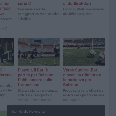
ma non
serie C
di Sudtirol-Bari
e fossi
Non serve a niente il
Longo si affida nuovamente
..»
pareggio di Bolzano. Si salva
alla difesa a quattro
il Sudtirol
l tecnico
rie C
8 i
Playout, il Bari è
Verso Sudtirol-Bari,
Moreno
partito per Bolzano.
giovedì la rifinitura e
Dubbi ancora sulla
la partenza per
formazione
Bolzano
hiamati a
po; anche
Silenzio stampa prolungato,
Focus sulla parte offensiva
agni
volti tesi all'aeroporto di
in vista della partita che vale
Palese. In 90 minuti ci si
un stagione
gioca tutto
Iscriviti alla Newsletter