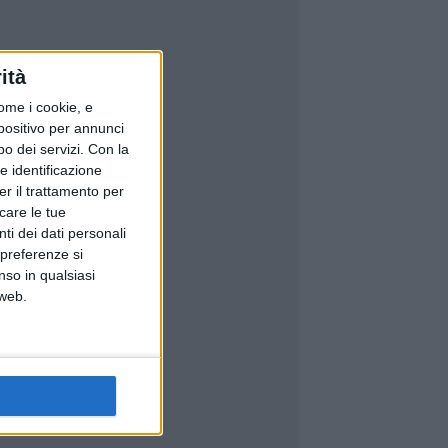
ità
ome i cookie, e
spositivo per annunci
o dei servizi.
Con la
e identificazione
er il trattamento per
icare le tue
ti dei dati personali
 preferenze si
nso in qualsiasi
 web.