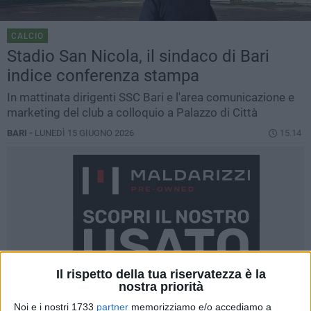
CALCIO
Stadio San Nicola, il sindaco di Bari
indice conferenza stampa
In mattinata dirigenti SSC Bari e l'area comunicazione e
marketing del club a colloquio a Palazzo di Città
BARI -
LUNEDÌ 15 GIUGNO 2026
15.14
Il rispetto della tua riservatezza è la
nostra priorità
Noi e i nostri 1733
partner
memorizziamo e/o accediamo a