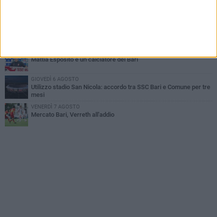
Caso Sibilli, Marino risponde al procuratore
MARTEDÌ 4 AGOSTO
Mercato in uscita, sirene rumene per Matthias Verreth
MARTEDÌ 4 AGOSTO
Mattia Esposito è un calciatore del Bari
GIOVEDÌ 6 AGOSTO
Utilizzo stadio San Nicola: accordo tra SSC Bari e Comune per tre
mesi
VENERDÌ 7 AGOSTO
Mercato Bari, Verreth all'addio