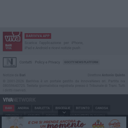
BARIVIVA APP
Scarica l'applicazione per iPhone,
iPad e Android e ricevi notizie push
Contatti
Policy e Privacy
GOCITY NEWS PLATFORM
Notizie da
Bari
Direttore
Antonio Quinto
© 2001-2026 BariViva è un portale gestito da InnovaNews srl. Partita iva
08059640725. Testata giornalistica registrata presso il Tribunale di Trani. Tutti
i diritti riservati.
BARI
ANDRIA
BARLETTA
BISCEGLIE
BITONTO
CANOSA
CERIGNOLA
CORATO
GIOVINAZZO
MARGHERITA DI SAVOIA
MINERVINO
MODUGNO
MOLFETTA
PUGLIA
RUVO