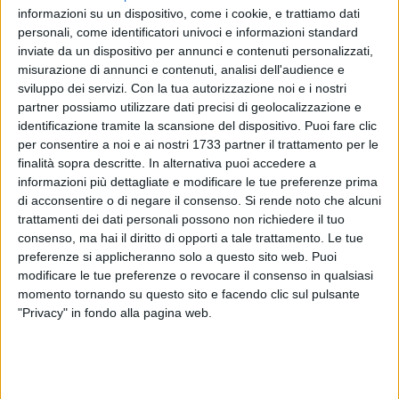
informazioni su un dispositivo, come i cookie, e trattiamo dati
personali, come identificatori univoci e informazioni standard
inviate da un dispositivo per annunci e contenuti personalizzati,
A cura di
misurazione di annunci e contenuti, analisi dell'audience e
GIANLUCA BATTISTA
sviluppo dei servizi.
Con la tua autorizzazione noi e i nostri
partner possiamo utilizzare dati precisi di geolocalizzazione e
identificazione tramite la scansione del dispositivo. Puoi fare clic
La prima notizia è che il sindaco di Bari, Vito Leccese, ha
per consentire a noi e ai nostri 1733 partner il trattamento per le
finalità sopra descritte. In alternativa puoi accedere a
convocato per le 16.30 di oggi pomeriggio, 15 giugno, una
informazioni più dettagliate e modificare le tue preferenze prima
nuova conferenza stampa sulla situazione relativa alla
di acconsentire o di negare il consenso.
Si rende noto che alcuni
concessione dello stadio San Nicola.
trattamenti dei dati personali possono non richiedere il tuo
consenso, ma hai il diritto di opporti a tale trattamento. Le tue
La seconda notizia è che in mattinata dirigenti della SSC
preferenze si applicheranno solo a questo sito web. Puoi
Bari e chi si occupa di marketing e comunicazione per il club
modificare le tue preferenze o revocare il consenso in qualsiasi
sono stati a colloquio negli uffici di Palazzo di Città.
momento tornando su questo sito e facendo clic sul pulsante
"Privacy" in fondo alla pagina web.
La terza notizia invece ve l'avevamo data noi da tempo,
perchè ci piace fare i giornalisti e non i capipopolo,
asserendo che l'ente comunale si sarebbe cacciato in