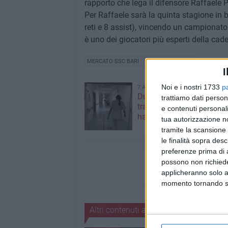
rapporto che lega il difensore Raffaele 
Per Raffaele sarà la quinta stagione in 
reti e 8 assist), vincendo un campionato 
è uno dei giocatori più esperti della cade
MERCATO SSC BARI
RAFFAELE PUCINO
I
Noi e i nostri 1733
p
7 AGOSTO 2026
Due aggressioni in pochi 
trattiamo dati person
tra Bari e Corato: le vitti
e contenuti personali
hanno 17 anni
tua autorizzazione no
tramite la scansione 
le finalità sopra des
preferenze prima di 
possono non richieder
applicheranno solo a
momento tornando su 
Altri contenuti a tema