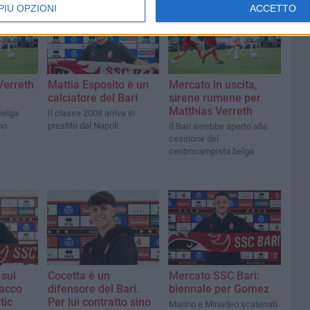
PIÙ OPZIONI
ACCETTO
Verreth
Mattia Esposito è un
Mercato in uscita,
calciatore del Bari
sirene rumene per
Matthias Verreth
belga
Il classe 2008 arriva in
mo
prestito dal Napoli
Il Bari avrebbe aperto alla
cessione del
centrocampista belga
 sul
Cocetta è un
Mercato SSC Bari:
tacco
difensore del Bari.
biennale per Gomez
tic
Per lui contratto sino
Marino e Minadeo scatenati.