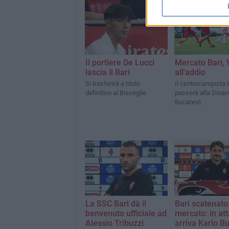
Il portiere De Lucci
Mercato Bari, 
lascia il Bari
all'addio
Si trasferirà a titolo
Il centrocampista 
definitivo al Bisceglie
passerà alla Dina
Bucarest
La SSC Bari dà il
Bari scatenato
benvenuto ufficiale ad
mercato: in at
Alessio Tribuzzi
arriva Karlo Bu