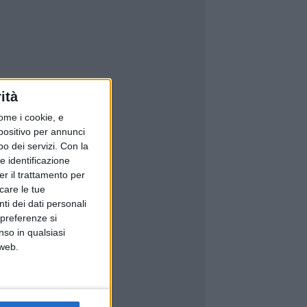
ità
ome i cookie, e
spositivo per annunci
o dei servizi.
Con la
e identificazione
er il trattamento per
icare le tue
ti dei dati personali
 preferenze si
nso in qualsiasi
 web.