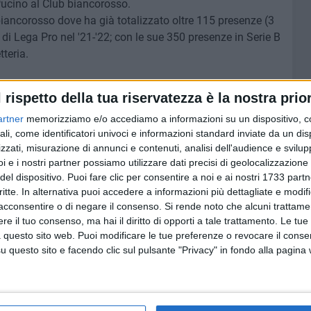
Pucino al Club biancorosso.
biancorosso dove ha già totalizzato oltre 115 presenze (3
di Lega Pro nel '21-'22; con le sue 350 presenze in Serie B
tteria.
l rispetto della tua riservatezza è la nostra prior
artner
memorizziamo e/o accediamo a informazioni su un dispositivo, c
7 AGOSTO 2026
giorni
Visita del Console Generale degli
ali, come identificatori univoci e informazioni standard inviate da un di
me
Stati Uniti d’America a Napoli:
zzati, misurazione di annunci e contenuti, analisi dell'audience e svilupp
l'incontro con il prefetto di Bari
i e i nostri partner possiamo utilizzare dati precisi di geolocalizzazione 
del dispositivo. Puoi fare clic per consentire a noi e ai nostri 1733 partn
critte. In alternativa puoi accedere a informazioni più dettagliate e modif
acconsentire o di negare il consenso.
Si rende noto che alcuni trattamen
e il tuo consenso, ma hai il diritto di opporti a tale trattamento. Le tue
 questo sito web. Puoi modificare le tue preferenze o revocare il conse
questo sito e facendo clic sul pulsante "Privacy" in fondo alla pagina