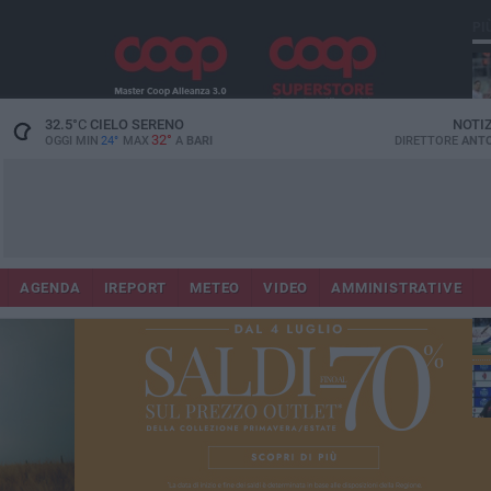
PI
32.5
°C
CIELO SERENO
NOTI
32°
OGGI MIN
24°
MAX
A
BARI
DIRETTORE
ANTO
AGENDA
IREPORT
METEO
VIDEO
AMMINISTRATIVE