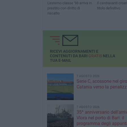
L'esterno classe '98 arriva in
Il centravanti croa
prestito con diritto di
titolo definitivo
riscatto
RICEVI AGGIORNAMENTI E
CONTENUTI DA BARI
GRATIS
NELLA
TUA E-MAIL
7 AGOSTO 2026
Serie C, scossone nel giro
Catania verso la penaliz
7 AGOSTO 2026
35^ anniversario dell’arri
Vlora nel porto di Bari: il
programma degli appunt