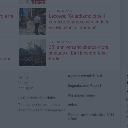
7 AGOSTO 2026
ole tra
Leccese: "Guardiamo oltre il
cantiere, stiamo costruendo la
via Manzoni di domani"
7 AGOSTO 2026
35° anniversario sbarco Vlora, il
sindaco di Bari incontra Kledi
olombo
Kadiu
Agenda eventi di Bari
Tennis
Volley
Segnalazioni iReport
Altri sport
Previsioni meteo
Le Rubriche di BariViva
I
T-innova per la tua impresa
Video
R
Il Mondo Wealth Management
B
Elezioni amministrative 2019
t
a Bari