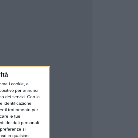
ità
ome i cookie, e
spositivo per annunci
o dei servizi.
Con la
e identificazione
er il trattamento per
icare le tue
ti dei dati personali
 preferenze si
nso in qualsiasi