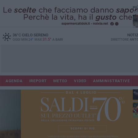
PI
36
°C
CIELO SERENO
NOTI
31.5°
OGGI MIN
24°
MAX
A
BARI
DIRETTORE
ANTO
AGENDA
IREPORT
METEO
VIDEO
AMMINISTRATIVE