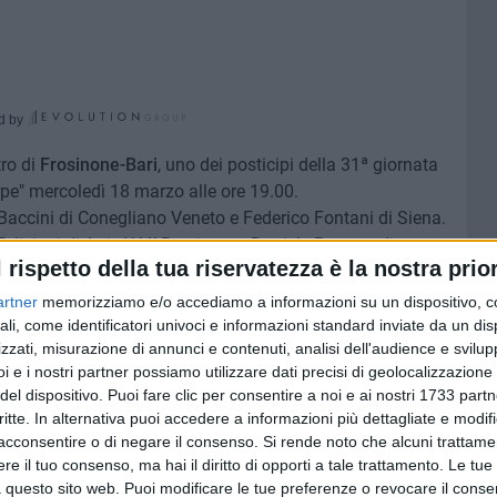
d by
tro di
Frosinone-Bari
, uno dei posticipi della 31ª giornata
rpe" mercoledì 18 marzo alle ore 19.00.
 Baccini di Conegliano Veneto e Federico Fontani di Siena.
Feliciani di Atri. Al VAR agiranno Daniele Paterna di
l rispetto della tua riservatezza è la nostra prior
artner
memorizziamo e/o accediamo a informazioni su un dispositivo, c
in Italia, si tratta della sesta uscita stagionale in
ali, come identificatori univoci e informazioni standard inviate da un di
zzati, misurazione di annunci e contenuti, analisi dell'audience e svilupp
ato anche 6 partite in seria A, ultima delle quali il 4-1
i e i nostri partner possiamo utilizzare dati precisi di geolocalizzazione 
arzo.
del dispositivo. Puoi fare clic per consentire a noi e ai nostri 1733 partn
in B, ammonendo 472 calciatori, espellendone 46 e
critte. In alternativa puoi accedere a informazioni più dettagliate e modif
acconsentire o di negare il consenso.
Si rende noto che alcuni trattamen
sale al 29 novembre scorso,
quando i biancorossi furono
e il tuo consenso, ma hai il diritto di opporti a tale trattamento. Le tue
i col Bari e solo 2 vittorie per i galletti. I pareggi sono
 questo sito web. Puoi modificare le tue preferenze o revocare il conse