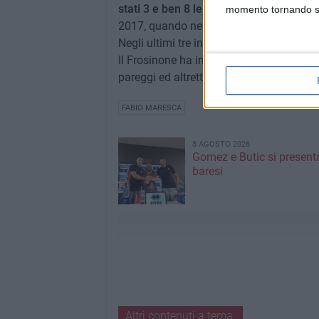
stati 3 e ben 8 le sconfitte.
Con l'arbitro
momento tornando su 
2017, quando nel terzo turno di Coppa It
Negli ultimi tre incroci i galletti non ha
Il Frosinone ha invece incrociato il diret
pareggi ed altrettante le sconfitte.
FABIO MARESCA
8 AGOSTO 2026
Gomez e Butic si present
baresi
Altri contenuti a tema