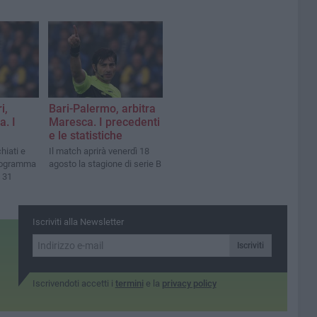
i,
Bari-Palermo, arbitra
a. I
Maresca. I precedenti
e le statistiche
hiati e
Il match aprirà venerdì 18
programma
agosto la stagione di serie B
o 31
Iscriviti alla Newsletter
Iscriviti
Iscrivendoti accetti i
termini
e la
privacy policy