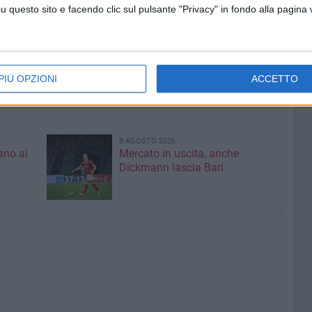
 napoletano in campo il Bari non vince dal 12 agosto
questo sito e facendo clic sul pulsante "Privacy" in fondo alla pagina
alia riuscì a battere per 2-1 al San Nicola la Cremonese.
nno mai segnato quando c'era lui ad arbitrare.
tore di gara campano 10 volte: 4 i successi ciociari, 3 i
PIÙ OPZIONI
ACCETTO
8 AGOSTO 2026
ano ai
Mercato in uscita, anche
Dickmann lascia Bari