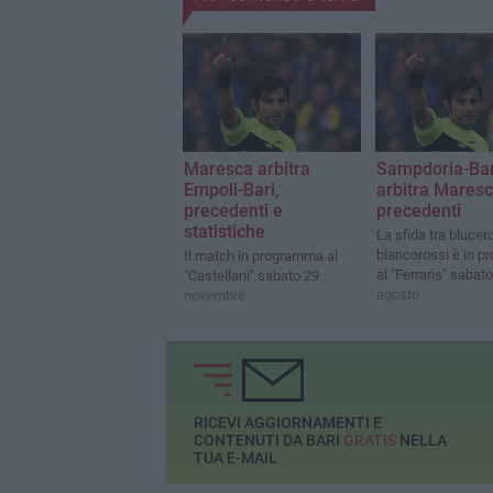
Maresca arbitra
Sampdoria-Bar
Empoli-Bari,
arbitra Maresc
precedenti e
precedenti
statistiche
La sfida tra blucerc
biancorossi è in 
Il match in programma al
al "Ferraris" sabat
"Castellani" sabato 29
agosto
novembre
RICEVI AGGIORNAMENTI E
CONTENUTI DA BARI
GRATIS
NELLA
TUA E-MAIL