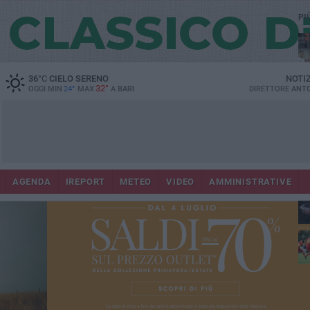
PI
36
°C
CIELO SERENO
NOTI
32°
OGGI MIN
24°
MAX
A
BARI
DIRETTORE
ANTO
AGENDA
IREPORT
METEO
VIDEO
AMMINISTRATIVE