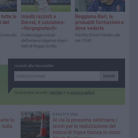
tutte le
Insulti razzisti a
Reggiana-Bari, le
i del
Dorval, il calciatore:
probabili formazioni e
«Vergognatevi!»
dove vederla
l circuito
Il messaggio social
Fischio d'inizio fissato alle
dell'esterno algerino dopo i
ore 15.00
fatti di Reggio Emilia
Iscriviti alla Newsletter
Iscriviti
Iscrivendoti accetti i
termini
e la
privacy policy
8 AGOSTO 2026
parte la
Al via la prossima settimana i
 sulla
lavori per la realizzazione del
tronco di fogna bianca in corso