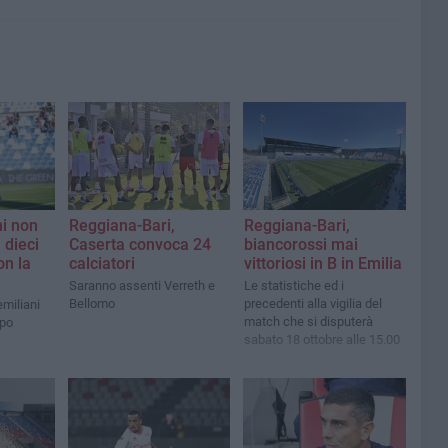
ni non
Reggiana-Bari,
Reggiana-Bari,
n dieci
Caserta convoca 24
biancorossi mai
on la
calciatori
vittoriosi in B in Emilia
Saranno assenti Verreth e
Le statistiche ed i
Bellomo
precedenti alla vigilia del
emiliani
match che si disputerà
mpo
sabato 18 ottobre alle 15.00