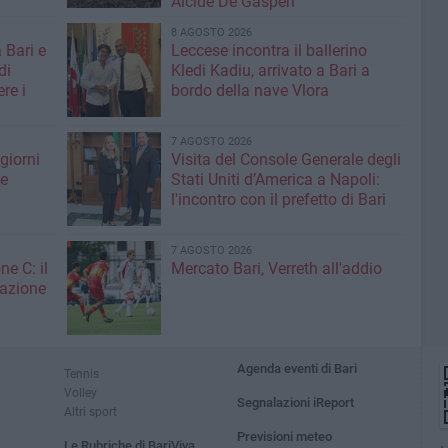
Alcide De Gasperi
8 AGOSTO 2026
 Bari e
Leccese incontra il ballerino
di
Kledi Kadiu, arrivato a Bari a
re i
bordo della nave Vlora
7 AGOSTO 2026
giorni
Visita del Console Generale degli
me
Stati Uniti d’America a Napoli:
l'incontro con il prefetto di Bari
7 AGOSTO 2026
ne C: il
Mercato Bari, Verreth all'addio
zazione
Agenda eventi di Bari
Tennis
Volley
Segnalazioni iReport
Altri sport
Previsioni meteo
Le Rubriche di BariViva