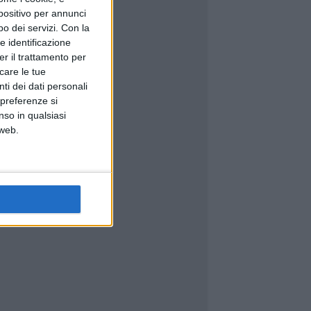
spositivo per annunci
o dei servizi.
Con la
e identificazione
er il trattamento per
icare le tue
ti dei dati personali
 preferenze si
nso in qualsiasi
 web.