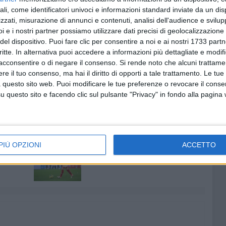
alla difesa a tre, ma alcune assenze lasciano ampi
ali, come identificatori univoci e informazioni standard inviate da un di
zione iniziale. Cercando di interpretare alcuni segnali
zzati, misurazione di annunci e contenuti, analisi dell'audience e svilupp
o biancorosso potrebbe schierare un undici così composto:
i e i nostri partner possiamo utilizzare dati precisi di geolocalizzazione 
del dispositivo. Puoi fare clic per consentire a noi e ai nostri 1733 partn
no tra Nikolaou e Burgio in difesa; Dickmann e Dorval
critte. In alternativa puoi accedere a informazioni più dettagliate e modif
o, assente Verreth, certo un posto per Braunoder, mentre
acconsentire o di negare il consenso.
Si rende noto che alcuni trattamen
no. Certa la presenza di Castrovilli sulla trequarti, si
e il tuo consenso, ma hai il diritto di opporti a tale trattamento. Le tue
lo. Prima punta sarà Moncini, viste le imperfette
 questo sito web. Puoi modificare le tue preferenze o revocare il conse
questo sito e facendo clic sul pulsante "Privacy" in fondo alla pagina
8 AGOSTO 2026
PIÙ OPZIONI
ACCETTO
ano ai
Mercato in uscita, anche
Dickmann lascia Bari