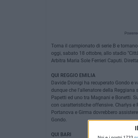
Powere
Torna il campionato di serie B e tornano
oggi, sabato 18 ottobre, allo stadio "Citt
Arbitra Maria Sole Ferrieri Caputi. Dire
QUI REGGIO EMILIA
Davide Dionigi ha recuperato Gondo e val
dunque che l'allenatore della Reggiana sch
Papetti ed uno tra Magnani e Bonetti. Su
con caratteristiche offensive. Charlys 
Portanova e Girma dovrebbero assistere 
Gondo.
I
QUI BARI
Noi e i nostri 1733
p