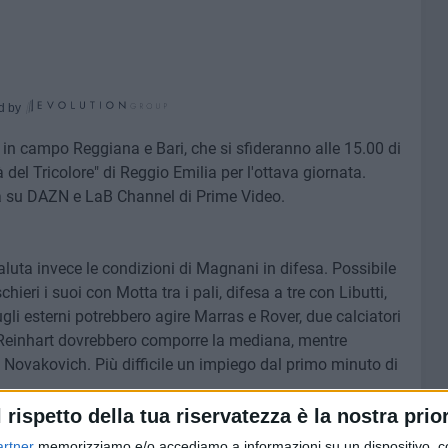
d by
 in campo Reggiana e Bari, che si sfideranno alle 15.00 di
à del Tricolore" di Reggio Emilia per l'ottava giornata.
tta su DAZN e LaB Channel di Prime Video.
uta invece le condizioni di Magnani in difesa. Possibile
ieri i suoi con Motta tra i pali, difesa a tre con Libutti,
gli esterni potrebbero agire Marras e Rover, due calciatori
e Reinhart dovrebbero comporre la mediana, mentre
Novakovich. Più difficile un impiego dal primo minuto di
l rispetto della tua riservatezza è la nostra prior
artner
memorizziamo e/o accediamo a informazioni su un dispositivo, c