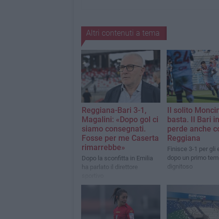
Altri contenuti a tema
Reggiana-Bari 3-1,
Il solito Monci
Magalini: «Dopo gol ci
basta. Il Bari i
siamo consegnati.
perde anche c
Fosse per me Caserta
Reggiana
rimarrebbe»
Finisce 3-1 per gli 
dopo un primo te
Dopo la sconfitta in Emilia
dignitoso
ha parlato il direttore
sportivo