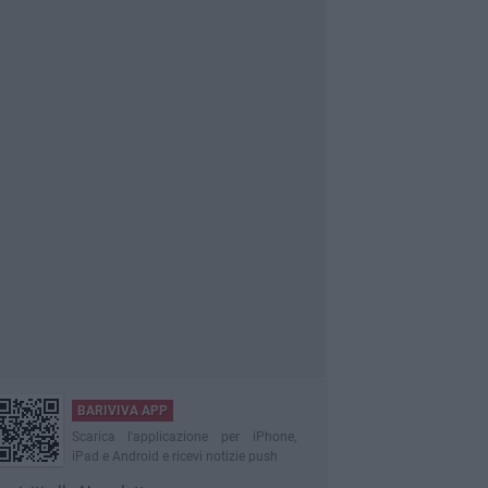
BARIVIVA APP
Scarica l'applicazione per iPhone,
iPad e Android e ricevi notizie push