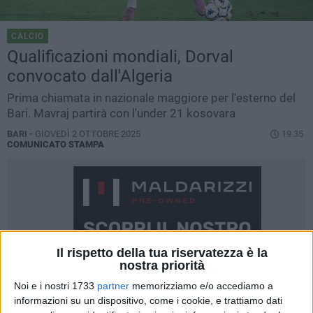
CALCIO
Qualificazioni mondiali, Dorval
convocato dall'Algeria
Prima chiamata in nazionale maggiore per l'esterno del
Bari. Mavraj partirà con l'under 21 kosovara
BARI -
GIOVEDÌ 2 OTTOBRE 2025
19.35
COMUNICATO STAMPA
Il rispetto della tua riservatezza è la
nostra priorità
Noi e i nostri 1733
partner
memorizziamo e/o accediamo a
informazioni su un dispositivo, come i cookie, e trattiamo dati