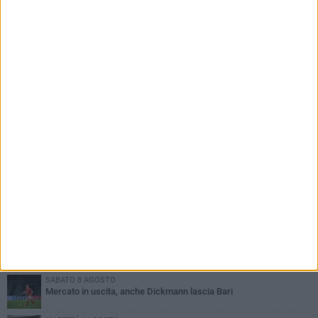
PIÙ LETTI QUESTA SETTIMANA
MARTEDÌ 4 AGOSTO
SSC Bari, scoppia definitivamente il caso Sibilli
VENERDÌ 7 AGOSTO
Sabato 8 agosto amichevole tra Bari e Gravina
VENERDÌ 7 AGOSTO
Serie C, scossone nel girone C: il Catania verso la penalizzazione
MARTEDÌ 4 AGOSTO
Mercato in uscita, sirene rumene per Matthias Verreth
SABATO 8 AGOSTO
Mercato in uscita, anche Dickmann lascia Bari