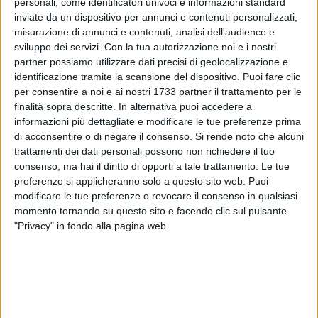
personali, come identificatori univoci e informazioni standard
inviate da un dispositivo per annunci e contenuti personalizzati,
misurazione di annunci e contenuti, analisi dell'audience e
sviluppo dei servizi.
Con la tua autorizzazione noi e i nostri
1
partner possiamo utilizzare dati precisi di geolocalizzazione e
identificazione tramite la scansione del dispositivo. Puoi fare clic
per consentire a noi e ai nostri 1733 partner il trattamento per le
finalità sopra descritte. In alternativa puoi accedere a
Il selezionatore della Nazionale algerina Vladimir Petkovic
informazioni più dettagliate e modificare le tue preferenze prima
ha inserito Mehdi Dorval nella lista dei convocati per i
di acconsentire o di negare il consenso.
Si rende noto che alcuni
prossimi impegni delle 'volpi del deserto' valide per le
trattamenti dei dati personali possono non richiedere il tuo
qualificazioni ai prossimi Mondiali. L'esterno franco-algerino
consenso, ma hai il diritto di opporti a tale trattamento. Le tue
raggiungerà il gruppo biancoverde il 6 ottobre prossimo per
preferenze si applicheranno solo a questo sito web. Puoi
modificare le tue preferenze o revocare il consenso in qualsiasi
partecipare alle sfide contro Somalia (giovedì 09.10.25) e
momento tornando su questo sito e facendo clic sul pulsante
Uganda (martedì 14.10.25).
"Privacy" in fondo alla pagina web.
Inoltre, in occasione del prossimo impegno di qualificazione
per gli Europei '27, la nazionale Under 21 del Kosovo ha
inserito il difensore biancorosso classe '06 Indrit Mavraj
nella lista dei convocati. I 'dardani' si ritroveranno il 6 ottobre