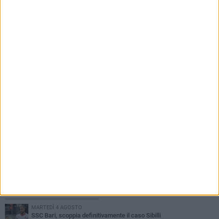
5 AGOSTO 2026
Mafia e sale giochi a Bari, il Riesame conferma
il carcere per 7 arrestati
PIÙ LETTI QUESTA SETTIMANA
MARTEDÌ 4 AGOSTO
SSC Bari, scoppia definitivamente il caso Sibilli