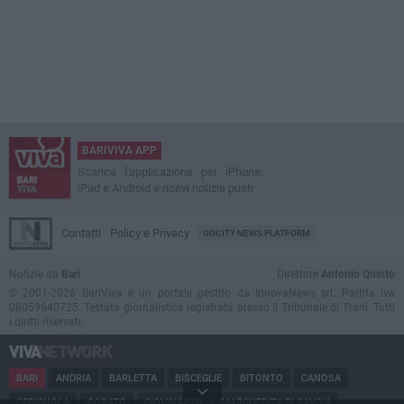
BARIVIVA APP
Scarica l'applicazione per iPhone,
iPad e Android e ricevi notizie push
Contatti
Policy e Privacy
GOCITY NEWS PLATFORM
Notizie da
Bari
Direttore
Antonio Quinto
© 2001-2026 BariViva è un portale gestito da InnovaNews srl. Partita iva
08059640725. Testata giornalistica registrata presso il Tribunale di Trani. Tutti
i diritti riservati.
BARI
ANDRIA
BARLETTA
BISCEGLIE
BITONTO
CANOSA
CERIGNOLA
CORATO
GIOVINAZZO
MARGHERITA DI SAVOIA