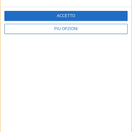
ACCETTO
PIÙ OPZIONI
Altri contenuti a tema
PVG Bari vince e chiude il
ALTRI SPORT
girone d'andata al terzo
Cristoforo De Palma, classe