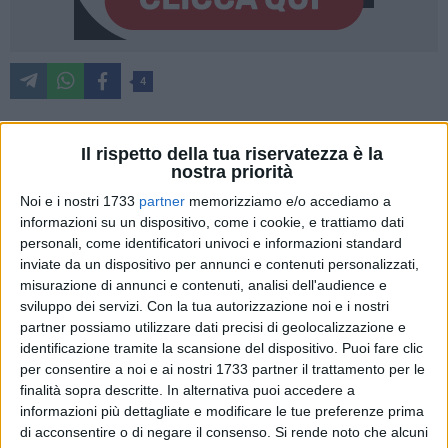
4
Il rispetto della tua riservatezza è la
Ritorno alla vittoria esterna per la Pharma Volley Giuliani
nostra priorità
Bari che lascia il sontuoso Palatricalle di Chieti con i tre
Noi e i nostri 1733
partner
memorizziamo e/o accediamo a
punti. Risultato netto che non rispecchia in maniera del tutto
informazioni su un dispositivo, come i cookie, e trattiamo dati
fedele quello che si è visto in campo: dietro lo 0-3 finale
personali, come identificatori univoci e informazioni standard
rifilato alla Coged Teatina si celano le grandi difficoltà
inviate da un dispositivo per annunci e contenuti personalizzati,
incontrate dalle ragazze di coach Sarcinella nei primi due
misurazione di annunci e contenuti, analisi dell'audience e
set, conquistati solo ai vantaggi contro una squadra di casa
sviluppo dei servizi.
Con la tua autorizzazione noi e i nostri
con valori importanti. Solo nel terzo set, il 6+1 abruzzese
partner possiamo utilizzare dati precisi di geolocalizzazione e
identificazione tramite la scansione del dispositivo. Puoi fare clic
lascia campo libero ad una Pvg cinica che chiude
per consentire a noi e ai nostri 1733 partner il trattamento per le
velocemente l'incontro, per la gioia del come sempre nutrito
finalità sopra descritte. In alternativa puoi accedere a
pubblico barese al seguito di Binetti e compagne.
informazioni più dettagliate e modificare le tue preferenze prima
di acconsentire o di negare il consenso.
Si rende noto che alcuni