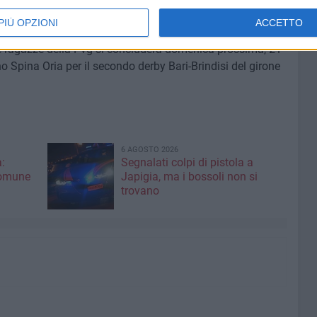
et si chiude sul 25-18.
PIÙ OPZIONI
ACCETTO
 le ragazze della Pvg si concluderà domenica prossima, 21
Spina Oria per il secondo derby Bari-Brindisi del girone
6 AGOSTO 2026
:
Segnalati colpi di pistola a
Comune
Japigia, ma i bossoli non si
trovano