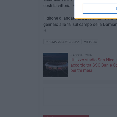
costi la vittoria. E in campo si vede: il s
Il girone di andata di B2 femminile per
gennaio alle 18 sul campo della Damiano 
H.
PHARMA VOLLEY GIULIANI
VITTORIA
6 AGOSTO 2026
Utilizzo stadio San Nicola
accordo tra SSC Bari e 
per tre mesi