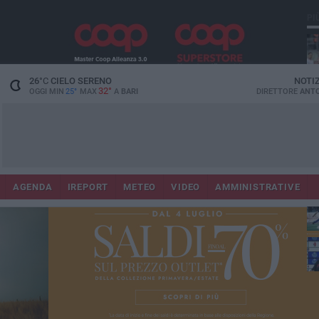
PI
26
°C
CIELO SERENO
NOTI
32°
OGGI MIN
25°
MAX
A
BARI
DIRETTORE
ANTO
AGENDA
IREPORT
METEO
VIDEO
AMMINISTRATIVE