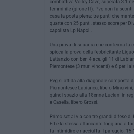
combattiva Volley Cave, superata 3-1 nel
femminile (girone H). Pvg non fa sconti
casa la posta piena: tre punti che mante
quarte con 25 punti, stesso score per Div
capolista Lp Napoli.
Una prova di squadra che conferma la co
spicca la prova della febbricitante Liguor
Lattanzio con ben 4 ace, gli 11 di Labian
Piemontese (3 muri vincenti) e 6 per l'alza
Pvg si affida alla diagonale composta da 
Piemontesee Labianca, libero Minervini; 
quindi spazio alla 18enne Luciani in regi
e Casella, libero Grossi.
Primo set al via con tre grandi difese di
Ed è la stessa attaccante foggiana a far
fa intimidire e riacciuffa il pareggio: 1