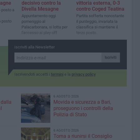
sagne
decisivo contro la
vittoria esterna, 0-3
Divella Mesagne
contro Coged Teatina
o posto a
Appuntamento oggi
Partita sofferta nonostante
 posto
pomeriggio al
il punteggio, invariata la
Palacarbonara, si lotta per
classifica si mantiene il
l'accesso ai play-off
terzo posto
Iscriviti alla Newsletter
Iscriviti
Iscrivendoti accetti i
termini
e la
privacy policy
6 AGOSTO 2026
 dalla
Movida e sicurezza a Bari,
l
proseguono i controlli della
Polizia di Stato
6 AGOSTO 2026
Torna a riunirsi il Consiglio