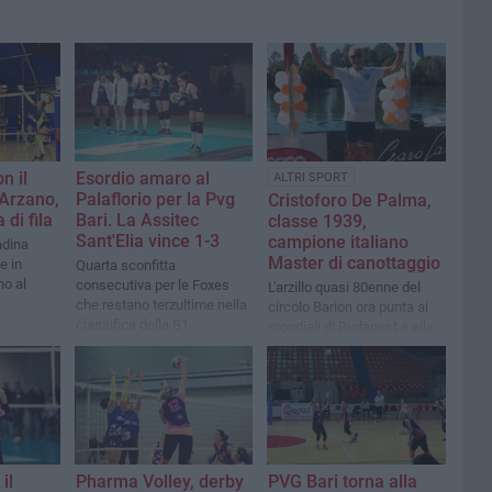
n il
Esordio amaro al
ALTRI SPORT
 Arzano,
Palaflorio per la Pvg
Cristoforo De Palma,
 di fila
Bari. La Assitec
classe 1939,
Sant'Elia vince 1-3
campione italiano
adina
Master di canottaggio
e in
Quarta sconfitta
no al
consecutiva per le Foxes
L'arzillo quasi 80enne del
che restano terzultime nella
circolo Barion ora punta ai
classifica della B1
mondiali di Budapest e alla
voga longa a Venezia
il
Pharma Volley, derby
PVG Bari torna alla