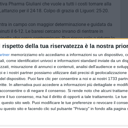
tiva Pharma Giuliani che vuole a tutti i costi tornare alla
attanzio per il 24-18. Colpo di grazia di Liguori: 25-20.
rientra in campo con maggior determinazione e guidata da
uti il 6-12. Le baresi cercano invano di rientrare in
inella che cerca contromisure. Pvg riesce solo a ridurre lo
ave chiude il parziale sul 19-25.
l rispetto della tua riservatezza è la nostra prior
artner
memorizziamo e/o accediamo a informazioni su un dispositivo, c
n lungo turno al servizio di Lattanzio scava un solco
ali, come identificatori univoci e informazioni standard inviate da un di
Due ace della laterale barese, oltre agli attacchi vincenti
zzati, misurazione di annunci e contenuti, analisi dell'audience e svilupp
la sotto i colpi delle baresi: 10-0. Ace di Labianca per il
i e i nostri partner possiamo utilizzare dati precisi di geolocalizzazione 
del dispositivo. Puoi fare clic per consentire a noi e ai nostri 1733 partn
-5. Ancora Alfieri allunga il vantaggio, +14 (19-5).
critte. In alternativa puoi accedere a informazioni più dettagliate e modif
 vincente di Labianca e due errori delle ospiti chiudono
acconsentire o di negare il consenso.
Si rende noto che alcuni trattamen
: 25-12.
e il tuo consenso, ma hai il diritto di opporti a tale trattamento. Le tue
 questo sito web. Puoi modificare le tue preferenze o revocare il conse
mi difensivi e mette a dura prova la difesa di casa,
questo sito e facendo clic sul pulsante "Privacy" in fondo alla pagina
bardi. Lattanzio picchia forte (7-4). Muro vincente di
ongobardi rintuzza gli attacchi baresi, accorciando le
emontese non accennano a rallentare; Pvg vuole a tutti i