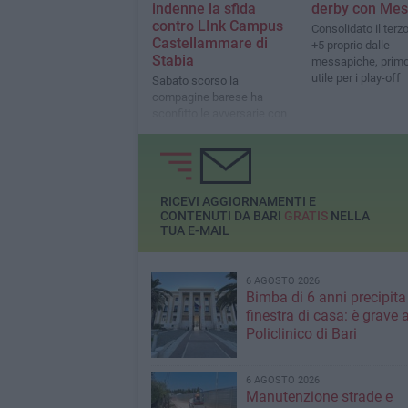
indenne la sfida
derby con Me
contro LInk Campus
Consolidato il terz
Castellammare di
+5 proprio dalle
Stabia
messapiche, primo
utile per i play-off
Sabato scorso la
compagine barese ha
sconfitto le avversarie con
un secco 3 a 0
RICEVI AGGIORNAMENTI E
CONTENUTI DA BARI
GRATIS
NELLA
TUA E-MAIL
6 AGOSTO 2026
Bimba di 6 anni precipita
finestra di casa: è grave a
Policlinico di Bari
6 AGOSTO 2026
Manutenzione strade e