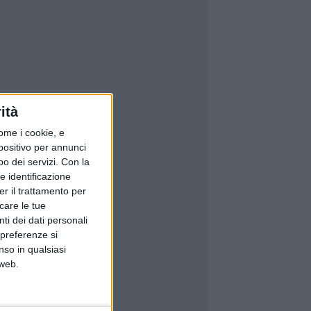
ità
ome i cookie, e
spositivo per annunci
o dei servizi.
Con la
e identificazione
er il trattamento per
icare le tue
ti dei dati personali
 preferenze si
nso in qualsiasi
 web.