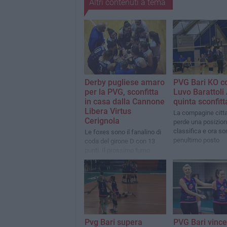
Altri contenuti a tema
Derby pugliese amaro
PVG Bari KO co
per la PVG, sconfitta
Luvo Barattoli
in casa dalla Cannone
quinta sconfitta
Libera Virtus
La compagine citt
Cerignola
perde una posizion
classifica e ora so
Le foxes sono il fanalino di
penultimo posto
coda del girone D con 13
punti. Il prossimo turno
porterà le baresi in Sicilia a
Modica
Pvg Bari supera
PVG Bari vince 