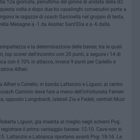
la 12a giornata, penultima del girone di andata della B2
 questa volta e dopo due ko casalinghi consecutivi porta a
ngono le ragazze di coach Sarcinella nel gruppo di testa,
ella Mesagne a -1 da Assitec Sant'Elia e a -6 dalla
mpattezza e la determinazione delle baresi, tra le quali
i, top scorer dell'incontro con 20 punti, a seguire i 14 di
ca con il 70% in attacco, invece 9 punti per Cariello e
trice Alfieri.
Alfieri e Cariello, in banda Lattanzio e Liguori, al centro
coach Camiolo deve fare a meno dell'infortunata Ferrieri
a, opposto Longobardi, laterali Zia e Fedeli, centrali Muzi
 Roberta Liguori, già inserita al meglio negli schemi Pvg.
 registrare il primo vantaggio barese: 12-10. Cave non si
5-15. Lattanzio e Labianca riportano avanti Pvg: 18-16. Le