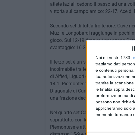
atlete laziali cedono il passo ad una voli
vittoria sul campo amico: 22-17. Ace di L
Secondo set di tutt'altro tenore. Cave 
Muzi e Longobardi raggiunge in pochi min
gioco. Sul 12-19 time out per coach Sarc
svantaggio: 16-20. Il gap resta ampio e C
I
Noi e i nostri 1733
p
Il terzo set è un soliloquio della Pvg. U
trattiamo dati person
incolmabile tra le due squadre in campo. 
e contenuti personali
di Alfieri, Liguori e Labianca: Cave barcol
tua autorizzazione no
tramite la scansione 
14-1. Piemontese in primo tempo per il 17
le finalità sopra des
Diagonale di Cariello per il 21-7. Il muro
preferenze prima di 
una frazione decisamente a senso unico
possono non richieder
applicheranno solo a
Nel quarto set Cave ritrova gli automatis
momento tornando su 
soprattutto con la giovane opposta Longo
Piemontese e attacco di Cariello: 13-6. L
distanze: 15-9 e poi 18-15. Liguori e Pi