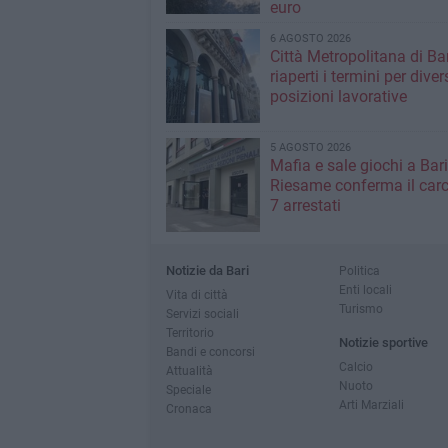
euro
6 AGOSTO 2026
Città Metropolitana di Bar
riaperti i termini per diver
posizioni lavorative
5 AGOSTO 2026
Mafia e sale giochi a Bari,
Riesame conferma il carc
7 arrestati
Notizie da Bari
Politica
Enti locali
Vita di città
Turismo
Servizi sociali
Territorio
Notizie sportive
Bandi e concorsi
Calcio
Attualità
Nuoto
Speciale
Arti Marziali
Cronaca