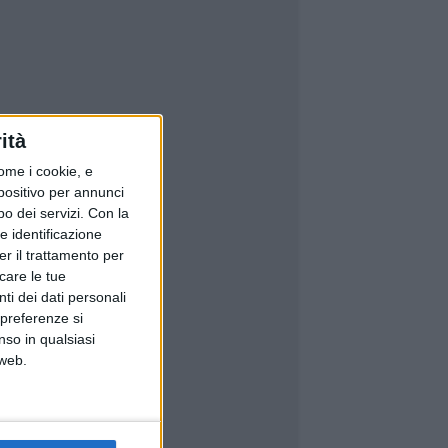
ità
ome i cookie, e
spositivo per annunci
o dei servizi.
Con la
e identificazione
er il trattamento per
icare le tue
ti dei dati personali
 preferenze si
nso in qualsiasi
 web.