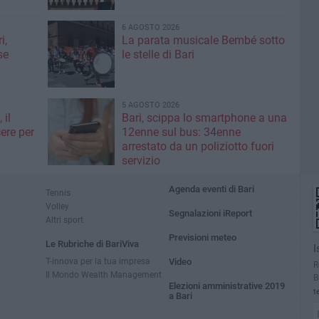
6 AGOSTO 2026
i,
La parata musicale Bembé sotto
se
le stelle di Bari
5 AGOSTO 2026
 il
Bari, scippa lo smartphone a una
ere per
12enne sul bus: 34enne
arrestato da un poliziotto fuori
servizio
Agenda eventi di Bari
Tennis
Volley
Segnalazioni iReport
Altri sport
Previsioni meteo
Le Rubriche di BariViva
I
T-innova per la tua impresa
Video
R
Il Mondo Wealth Management
B
Elezioni amministrative 2019
t
a Bari