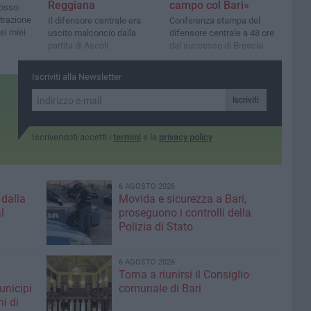
Reggiana
campo col Bari»
rosso:
trazione
Il difensore centrale era
Conferenza stampa del
ei miei
uscito malconcio dalla
difensore centrale a 48 ore
partita di Ascoli
dal successo di Brescia
Iscriviti alla Newsletter
Iscriviti
Iscrivendoti accetti i
termini
e la
privacy policy
6 AGOSTO 2026
 dalla
Movida e sicurezza a Bari,
l
proseguono i controlli della
Polizia di Stato
6 AGOSTO 2026
Torna a riunirsi il Consiglio
unicipi
comunale di Bari
ni di