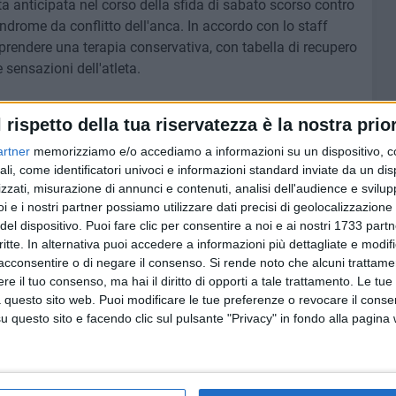
ta anticipata nel corso della sfida di sabato scorso contro
rome da conflitto dell'anca. In accordo con lo staff
aprendere una terapia conservativa, con tabella di recupero
sensazioni dell'atleta.
l rispetto della tua riservatezza è la nostra prior
artner
memorizziamo e/o accediamo a informazioni su un dispositivo, c
6 AGOSTO 2026
:
Segnalati colpi di pistola a
ali, come identificatori univoci e informazioni standard inviate da un di
Comune
Japigia, ma i bossoli non si
zzati, misurazione di annunci e contenuti, analisi dell'audience e svilupp
trovano
i e i nostri partner possiamo utilizzare dati precisi di geolocalizzazione 
del dispositivo. Puoi fare clic per consentire a noi e ai nostri 1733 partn
critte. In alternativa puoi accedere a informazioni più dettagliate e modif
acconsentire o di negare il consenso.
Si rende noto che alcuni trattamen
e il tuo consenso, ma hai il diritto di opporti a tale trattamento. Le tue
 questo sito web. Puoi modificare le tue preferenze o revocare il conse
questo sito e facendo clic sul pulsante "Privacy" in fondo alla pagina