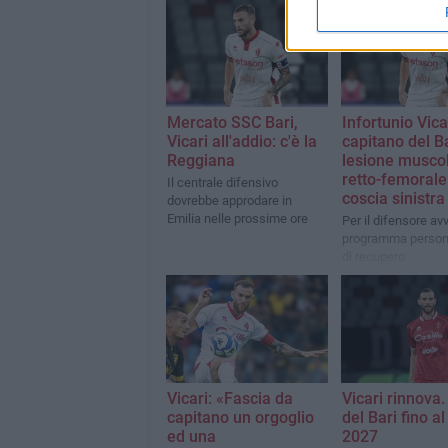
Mercato SSC Bari,
Infortunio Vicar
Vicari all'addio: c'è la
capitano del B
Reggiana
lesione musco
retto-femorale
Il centrale difensivo
coscia sinistra
dovrebbe approdare in
Emilia nelle prossime ore
Per il difensore avv
programma persona
di recupero
Vicari: «Fascia da
Vicari rinnova.
capitano un orgoglio
del Bari fino a
ed una
2027