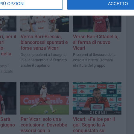
PIÙ OPZIONI
ACCETTO
i, per il
Verso Bari-Brescia,
Verso Bari-Cittadella,
ari
biancorossi spuntati e
si ferma di nuovo
lo-
forse senza Vicari
Vicari
 della
Dopo i problemi a Lasagna,
Problemi al flessore della
in allenamento si è fermato
coscia sinistra. Domani
anche il capitano
rifinitura del gruppo
iato il
lizzato
 Sarà
Per Vicari solo una
Vicari: «Felice per il
l giugno
contusione. Dovrebbe
gol. Sogno la A
esserci con la
conquistata sul