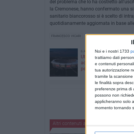
del problema che lo ha costretto all'usci
la Cremonese, hanno confermato una sind
sanitario biancorosso si è scelto di intr
quotidianamente aggiornata in base alle 
FRANCESCO VICARI
I
Noi e i nostri 1733
p
6 AGOSTO 2026
Utilizzo stadio San Nicola
trattiamo dati person
accordo tra SSC Bari e 
e contenuti personali
per tre mesi
tua autorizzazione no
tramite la scansione 
le finalità sopra des
preferenze prima di 
possono non richieder
applicheranno solo a
momento tornando su 
Altri contenuti a tema