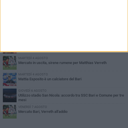
PIÙ LETTI QUESTA SETTIMANA
MARTEDÌ 4 AGOSTO
SSC Bari, scoppia definitivamente il caso Sibilli
MARTEDÌ 4 AGOSTO
Caso Sibilli, Marino risponde al procuratore
MARTEDÌ 4 AGOSTO
Mercato in uscita, sirene rumene per Matthias Verreth
MARTEDÌ 4 AGOSTO
Mattia Esposito è un calciatore del Bari
GIOVEDÌ 6 AGOSTO
Utilizzo stadio San Nicola: accordo tra SSC Bari e Comune per tre
mesi
VENERDÌ 7 AGOSTO
Mercato Bari, Verreth all'addio