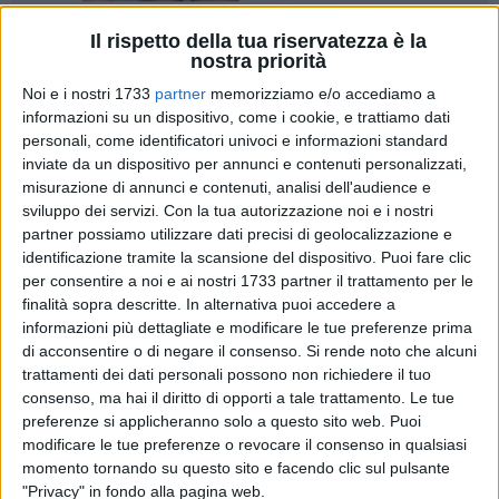
Il rispetto della tua riservatezza è la
20
A cura di
nostra priorità
GIANLUCA BATTISTA
Noi e i nostri 1733
partner
memorizziamo e/o accediamo a
informazioni su un dispositivo, come i cookie, e trattiamo dati
personali, come identificatori univoci e informazioni standard
Inizia quest'oggi, 2 gennaio, il calciomercato invernale, tra
inviate da un dispositivo per annunci e contenuti personalizzati,
sogni dichiarati, ambizioni nascoste e voglia di riscatto. In
misurazione di annunci e contenuti, analisi dell'audience e
quest'ultima categoria rientra senza dubbio il Bari, club che
sviluppo dei servizi.
Con la tua autorizzazione noi e i nostri
partner possiamo utilizzare dati precisi di geolocalizzazione e
non sembra aver centrato la campagna trasferimenti estiva
identificazione tramite la scansione del dispositivo. Puoi fare clic
e destinato a stravolgere in parte la formazione iniziale.
per consentire a noi e ai nostri 1733 partner il trattamento per le
finalità sopra descritte. In alternativa puoi accedere a
Vincenzo Vivarini,
profilo basso, pensiero sempre rivolto al
informazioni più dettagliate e modificare le tue preferenze prima
lavoro, punta però ad alcuni profili precisi e li ha indicati con
di acconsentire o di negare il consenso.
Si rende noto che alcuni
chiarezza sin dal mese di dicembre al duo di direttori
trattamenti dei dati personali possono non richiedere il tuo
sportivi. Giuseppe Magalini e Valerio Di Cesare, tra i
consenso, ma hai il diritto di opporti a tale trattamento. Le tue
preferenze si applicheranno solo a questo sito web. Puoi
principali imputati per un girone d'andata ben al di sotto
modificare le tue preferenze o revocare il consenso in qualsiasi
delle aspettative dei tifosi, dovranno dunque mettersi a
momento tornando su questo sito e facendo clic sul pulsante
caccia di almeno due difensori centrali, di un laterale sinistro
"Privacy" in fondo alla pagina web.