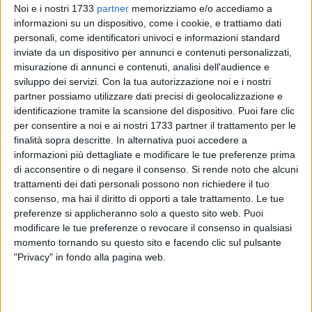
Noi e i nostri 1733
partner
memorizziamo e/o accediamo a
informazioni su un dispositivo, come i cookie, e trattiamo dati
2
A cura di
personali, come identificatori univoci e informazioni standard
GIANLUCA BATTISTA
inviate da un dispositivo per annunci e contenuti personalizzati,
misurazione di annunci e contenuti, analisi dell'audience e
sviluppo dei servizi.
Con la tua autorizzazione noi e i nostri
partner possiamo utilizzare dati precisi di geolocalizzazione e
Si giocherà a Santo Stefano
Palermo-Bari,
match valido per
identificazione tramite la scansione del dispositivo. Puoi fare clic
l'ultima giornata di andata di serie B. Fischio d'inizio alle ore
per consentire a noi e ai nostri 1733 partner il trattamento per le
18.00.
finalità sopra descritte. In alternativa puoi accedere a
Bari settimo con 24 punti, siciliani dodicesimi tre lunghezze
informazioni più dettagliate e modificare le tue preferenze prima
più sotto.
di acconsentire o di negare il consenso.
Si rende noto che alcuni
trattamenti dei dati personali possono non richiedere il tuo
I confronti complessivi in cadetteria sono 46, con 16 vittorie
consenso, ma hai il diritto di opporti a tale trattamento. Le tue
preferenze si applicheranno solo a questo sito web. Puoi
palermitane, 16 pareggi e 14 successi biancorossi. In Sicilia
modificare le tue preferenze o revocare il consenso in qualsiasi
sono 23 le partite sin qui disputate dalle due formazioni, 12
momento tornando su questo sito e facendo clic sul pulsante
le gare vinte dai rosanero, 10 i pareggi e solo una volta il Bari
"Privacy" in fondo alla pagina web.
è passato al "Barbera": era il 18 maggio 1997 e ad Olivares
rispose Saurini. Poi il gol vittoria di Ventola.
Il primo confronto tra queste due squadre si disputò proprio