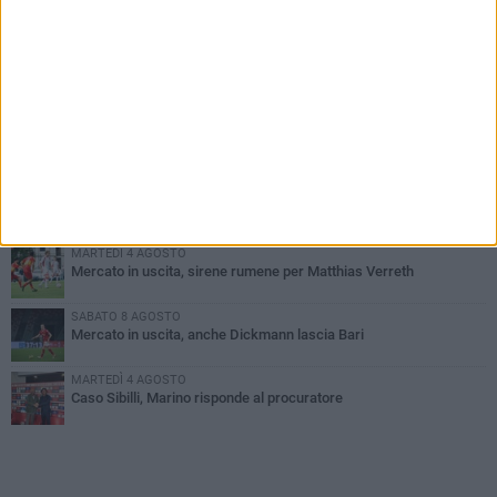
PIÙ LETTI QUESTA SETTIMANA
MARTEDÌ 4 AGOSTO
SSC Bari, scoppia definitivamente il caso Sibilli
VENERDÌ 7 AGOSTO
Sabato 8 agosto amichevole tra Bari e Gravina
VENERDÌ 7 AGOSTO
Serie C, scossone nel girone C: il Catania verso la penalizzazione
MARTEDÌ 4 AGOSTO
Mercato in uscita, sirene rumene per Matthias Verreth
SABATO 8 AGOSTO
Mercato in uscita, anche Dickmann lascia Bari
MARTEDÌ 4 AGOSTO
Caso Sibilli, Marino risponde al procuratore