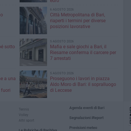
euro
6 AGOSTO 2026
io
Città Metropolitana di Bari,
riaperti i termini per diverse
posizioni lavorative
5 AGOSTO 2026
é sotto
Mafia e sale giochi a Bari, il
Riesame conferma il carcere per
7 arrestati
5 AGOSTO 2026
ne a una
Proseguono i lavori in piazza
Aldo Moro di Bari: il sopralluogo
 fuori
di Leccese
Agenda eventi di Bari
Tennis
Volley
Segnalazioni iReport
Altri sport
Previsioni meteo
Le Rubriche di BariViva