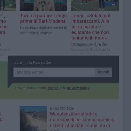
-1,
Torna a parlare Longo
Longo: «Subito gol
amo
prima di Bari-Modena
imbarazzanti. Alla
 che
terza partita è
Le dichiarazioni del mister in
Ora
eclatante che non
conferenza stampa
teniamo il ritmo»
o
Dichiarazioni dure del
ine del
tecnico del Bari dopo la
ola
sconfitta interna con la
Carrarese
Iscriviti alla Newsletter
Iscriviti
Iscrivendoti accetti i
termini
e la
privacy policy
6 AGOSTO 2026
,
Manutenzione strade e
la
marciapiedi nei cinque municipi
di Bari: stanziati 16 milioni di