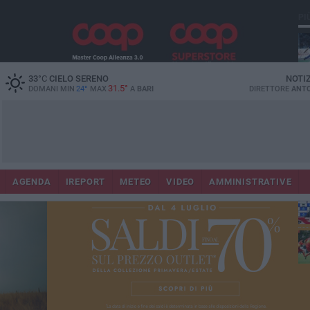
PI
33
°C
CIELO SERENO
NOTI
31.5°
DOMANI MIN
24°
MAX
A
BARI
DIRETTORE
ANTO
AGENDA
IREPORT
METEO
VIDEO
AMMINISTRATIVE