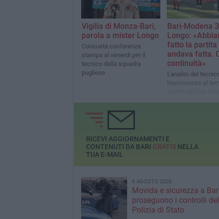
Vigilia di Monza-Bari,
Bari-Modena 3
parola a mister Longo
Longo: «Abbi
fatto la partita
Consueta conferenza
andava fatta. 
stampa al venerdì per il
continuità»
tecnico della squadra
pugliese
L'analisi del tecnic
biancorosso al tem
match del San Nic
RICEVI AGGIORNAMENTI E
CONTENUTI DA BARI
GRATIS
NELLA
TUA E-MAIL
6 AGOSTO 2026
Movida e sicurezza a Bari
proseguono i controlli del
Polizia di Stato