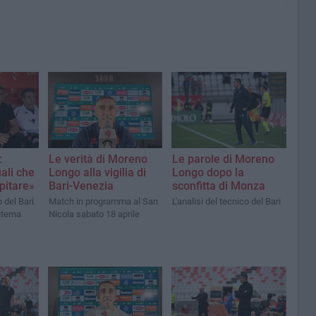
:
Le verità di Moreno
Le parole di Moreno
uali che
Longo alla vigilia di
Longo dopo la
pitare»
Bari-Venezia
sconfitta di Monza
o del Bari
Match in programma al San
L'analisi del tecnico del Bari
nterna
Nicola sabato 18 aprile