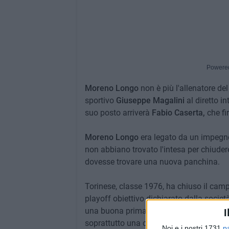
Powere
Moreno Longo
non è più l'allenatore del
sportivo
Giuseppe Magalini
al diretto i
suo posto arriverà
Fabio Caserta,
che fi
Moreno Longo
era legato da un impegno
non abbiano trovato l'intesa per chiudere
dovesse trovare una nuova panchina.
Torinese, classe 1976, ha chiuso il cam
playoff obiettivo dichiarato dalla societ
una buona prima parte di stagione, nonost
I
soprattutto una comunicazione divenuta 
Noi e i nostri 1731
p