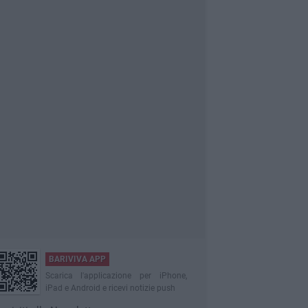
BARIVIVA APP
Scarica l'applicazione per iPhone,
iPad e Android e ricevi notizie push