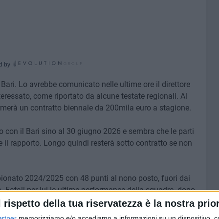
d by
 Bari. Lo avrebbe comunicato nelle ultime ore il direttore
nteressato, come riportato da alcune testate regionali. Al
rmerà un contratto biennale da 200mila euro a stagione.
 con il Bari sino al 30 giugno 2026 e sembra che le parti
 il rapporto. Longo quindi resterà sotto contratto se non
pionato 2024/2025 con 48 punti al nono posto, fuori dai
à. Fatali per lui le ultime performance della squadra, dopo
ante i punti per girone siano poi stati identici: 24. Paga
l rispetto della tua riservatezza è la nostra prior
probabilmente elemento di rottura con la rosa e che,
artner
memorizziamo e/o accediamo a informazioni su un dispositivo, c