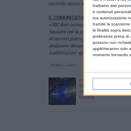
secondo alcuni rumors, avrebbe creato at
trattiamo dati person
e contenuti personali
IL COMUNICATO DELLA SOCIETÀ
tua autorizzazione no
tramite la scansione 
«SSC Bari comunica la decisione di non
le finalità sopra des
Squadra per la prossima stagione sporti
preferenze prima di 
Al tecnico piemontese va il ringraziament
possono non richieder
dedizione dimostrata alla guida dei bian
applicheranno solo a
soddisfazioni sportive e non».
momento tornando su 
MORENO LONGO
6 AGOSTO 2026
Segnalati colpi di pistola
Japigia, ma i bossoli non
trovano