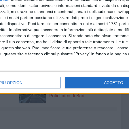
trito con ds e presidenza.
ali, come identificatori univoci e informazioni standard inviate da un di
zzati, misurazione di annunci e contenuti, analisi dell'audience e svilupp
i e i nostri partner possiamo utilizzare dati precisi di geolocalizzazione 
del dispositivo. Puoi fare clic per consentire a noi e ai nostri 1731 partn
 confermare Moreno Longo alla guida della Prima
critte. In alternativa puoi accedere a informazioni più dettagliate e modif
va.
acconsentire o di negare il consenso.
Si rende noto che alcuni trattamen
o per il lavoro svolto con professionalità e per la
e il tuo consenso, ma hai il diritto di opporti a tale trattamento. Le tue
corossi insieme ai migliori auguri per una vita piena di
 questo sito web. Puoi modificare le tue preferenze o revocare il conse
questo sito e facendo clic sul pulsante "Privacy" in fondo alla pagina
6 AGOSTO 2026
PIÙ OPZIONI
ACCETTO
 a
Bimba di 6 anni precipita dalla
 si
finestra di casa: è grave al
Policlinico di Bari