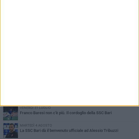
PIÙ LETTI QUESTA SETTIMANA
MARTEDÌ 4 AGOSTO
SSC Bari, scoppia definitivamente il caso Sibilli
MARTEDÌ 4 AGOSTO
Caso Sibilli, Marino risponde al procuratore
MARTEDÌ 4 AGOSTO
Mattia Esposito è un calciatore del Bari
MARTEDÌ 4 AGOSTO
Mercato in uscita, sirene rumene per Matthias Verreth
VENERDÌ 31 LUGLIO
Franco Baresi non c'è più. Il cordoglio della SSC Bari
MARTEDÌ 4 AGOSTO
La SSC Bari dà il benvenuto ufficiale ad Alessio Tribuzzi