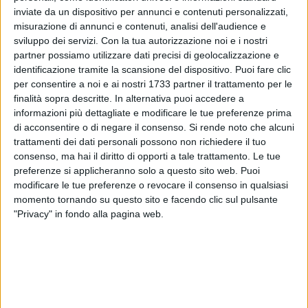
inviate da un dispositivo per annunci e contenuti personalizzati,
misurazione di annunci e contenuti, analisi dell'audience e
sviluppo dei servizi.
Con la tua autorizzazione noi e i nostri
5
A cura di
partner possiamo utilizzare dati precisi di geolocalizzazione e
GIANLUCA BATTISTA
identificazione tramite la scansione del dispositivo. Puoi fare clic
per consentire a noi e ai nostri 1733 partner il trattamento per le
finalità sopra descritte. In alternativa puoi accedere a
Matthias Verreth
è a Palese. Il centrocampista belga,
informazioni più dettagliate e modificare le tue preferenze prima
svincolatosi dal Brescia, è finalmente giunto in città e si
di acconsentire o di negare il consenso.
Si rende noto che alcuni
trattamenti dei dati personali possono non richiedere il tuo
unirà al gruppo che partirà per Roccaraso nella mattinata di
consenso, ma hai il diritto di opporti a tale trattamento. Le tue
domani, 16 luglio, per affrontare il ritiro estivo.
preferenze si applicheranno solo a questo sito web. Puoi
modificare le tue preferenze o revocare il consenso in qualsiasi
Verreth, 27 anni, nella passata stagione con le "rondinelle" ha
momento tornando su questo sito e facendo clic sul pulsante
collezionato 32 presenze, condite da 4 gol e 2 assist, un
"Privacy" in fondo alla pagina web.
ottimo biglietto da visita per un centrocampista bravo in
fase di costruzione. Firmerò un contratto triennale e così
raggiungerà i due ex compagni di squadra Gabriele Moncini
e Lorenzo Dickmann con cui aveva condiviso l'avventura
bresciana.