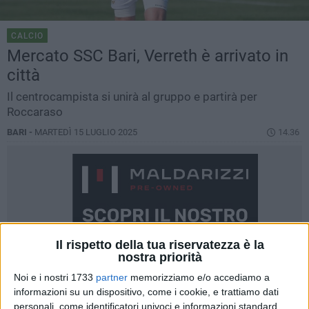
CALCIO
Mercato SSC Bari, Verreth è arrivato in
città
Il centrocampista si unirà al gruppo e partirà per
Roccaraso
BARI -
MARTEDÌ 15 LUGLIO 2025
14.36
Il rispetto della tua riservatezza è la
nostra priorità
Noi e i nostri 1733
partner
memorizziamo e/o accediamo a
informazioni su un dispositivo, come i cookie, e trattiamo dati
personali, come identificatori univoci e informazioni standard