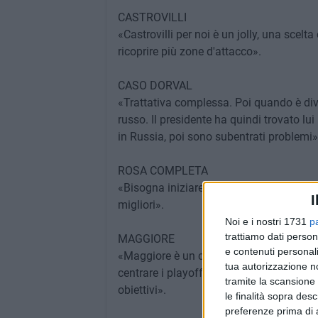
CASTROVILLI
«Castrovilli per noi è un jolly, una scelt
ricoprire più zone d'attacco».
CASO DORVAL
«Trattativa complessa. Poi quando è dive
russo. Il presidente ha quindi trovato lui 
in Russia, poi sono subentrati problemi»
ROSA COMPLETA
«Bisogna iniziare a fare punti, ma pens
I
migliori».
Noi e i nostri 1731
p
trattiamo dati person
MAGGIORE
e contenuti personali
«Maggiore è un calciatore che a me pia
tua autorizzazione no
centrare i playoff e ne siamo usciti per 
tramite la scansione 
obiettivi».
le finalità sopra des
preferenze prima di 