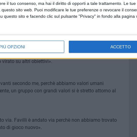
e il tuo consenso, ma hai il diritto di opporti a tale trattamento. Le tue
operare bene, lasciandoci lo stesso budget dello scorso
 questo sito web. Puoi modificare le tue preferenze o revocare il conse
questo sito e facendo clic sul pulsante "Privacy" in fondo alla pagina
ncato risultato avrebbe potuto portare ad un nuovo
. Il fattore Brescia ha inciso molto su questo mercato. Su
nostra aggressività».
PIÙ OPZIONI
ACCETTO
suo arrivo era però subordinato alla partenza di Mehdi
irato su altri obiettivi».
 avanti secondo me, perchè abbiamo valori umani
ente, un gruppo con grandi valori si è stretto attorno al
 via. Favilli è andato via perchè non abbiamo trovato
to di gioco nuovo».