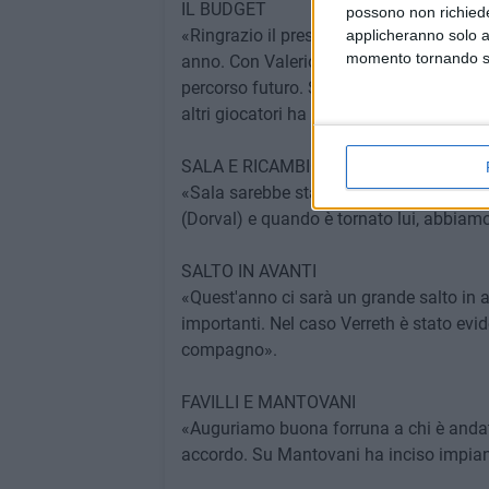
IL BUDGET
possono non richieder
«Ringrazio il presidente che ci ha fatto 
applicheranno solo a
momento tornando su 
anno. Con Valerio avevo detto che il ma
percorso futuro. Speriamo porti benefici
altri giocatori ha fatto la differenza la 
SALA E RICAMBIO DORVAL
«Sala sarebbe stato un protagonista. Il 
(Dorval) e quando è tornato lui, abbiamo v
SALTO IN AVANTI
«Quest'anno ci sarà un grande salto in
importanti. Nel caso Verreth è stato evid
compagno».
FAVILLI E MANTOVANI
«Auguriamo buona forruna a chi è andato
accordo. Su Mantovani ha inciso impian