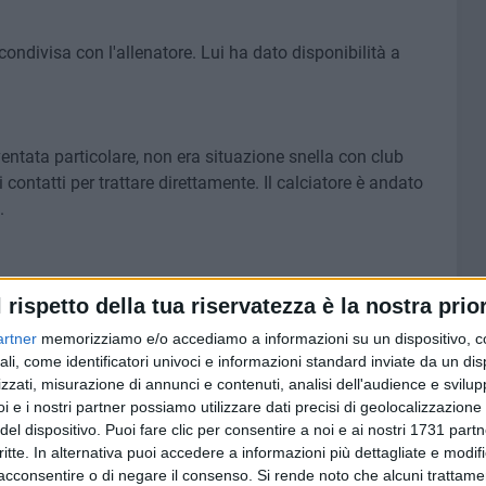
a condivisa con l'allenatore. Lui ha dato disponibilità a
ntata particolare, non era situazione snella con club
i contatti per trattare direttamente. Il calciatore è andato
.
iamo di sì, possiamo competere sulla carta con le
l rispetto della tua riservatezza è la nostra prior
artner
memorizziamo e/o accediamo a informazioni su un dispositivo, c
ali, come identificatori univoci e informazioni standard inviate da un di
zzati, misurazione di annunci e contenuti, analisi dell'audience e svilupp
ce molto. L'anno scorso avevamo un valore di squadra per
i e i nostri partner possiamo utilizzare dati precisi di geolocalizzazione 
colpa nostra. Maggiore è sempre stato tra i nostri
del dispositivo. Puoi fare clic per consentire a noi e ai nostri 1731 partn
critte. In alternativa puoi accedere a informazioni più dettagliate e modif
acconsentire o di negare il consenso.
Si rende noto che alcuni trattamen