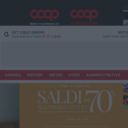
PI
26
°C
CIELO SERENO
NOTI
31.5°
OGGI MIN
24.5°
MAX
A
BARI
DIRETTORE
ANTO
AGENDA
IREPORT
METEO
VIDEO
AMMINISTRATIVE