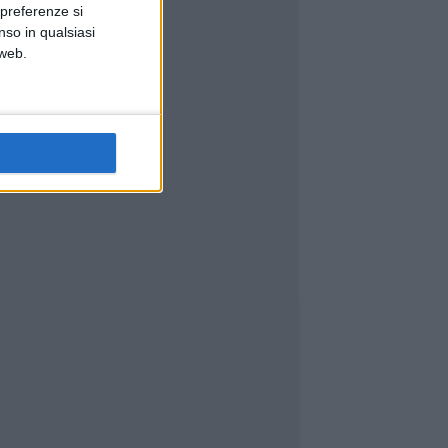
 preferenze si
nso in qualsiasi
 web.