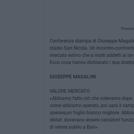
Powere
Conferenza stampa di Giuseppe Magalini 
stadio San Nicola. Un incontro-confronto 
mercato estivo che a molti addetti ai la
Ecco cosa hanno dichiarato i due direttori
GIUSEPPE MAGALINI
VALORE MERCATO
«Abbiamo fatto ciò che volevamo dopo un
come abbiamo operato, poi sarà il campo
operare,un foglio bianco migliore. Abbia
diktat: dovevano essere calciatori funzio
di venire subito a Bari».