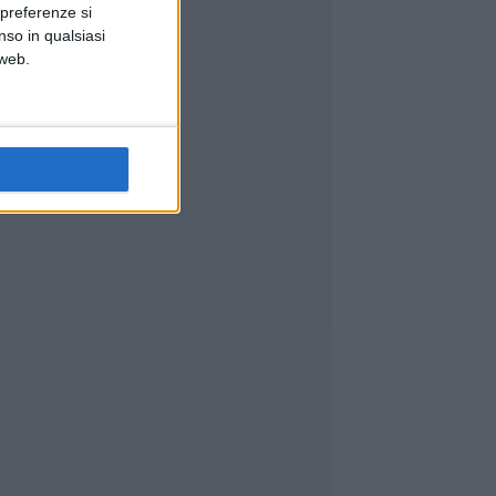
 preferenze si
nso in qualsiasi
 web.