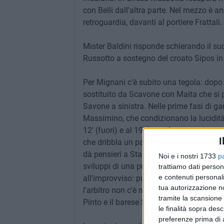
con Belli dall'altra parte. Nel mezzo è 
retroguardia, davanti al portiere Frattali.
Mister Baldini risponde schierando il suo
Russotto a sostegno del croato Sipos in 
Per Mignani c'è subito una tegola: dopo 
sostituito da Scavone con Maita che si 
Savone a sinistra. Nelle prime fasi di ga
Massimino, che condizionano la lucidità 
12' (fuori) e al 19' (para Stancampiano 
I
che dribbla un paio di difensori nello st
dà pensieri a Stancampiano. Al 31' rispo
Noi e i nostri 1733
p
sviluppi di una punizione spara di poco a
trattiamo dati person
e contenuti personali
all'improvviso: punizione di Maita che va
tua autorizzazione no
l'arbitro non c'è nulla, ma ne nasce un p
tramite la scansione 
Pinto e il barese Scavone.
le finalità sopra des
preferenze prima di 