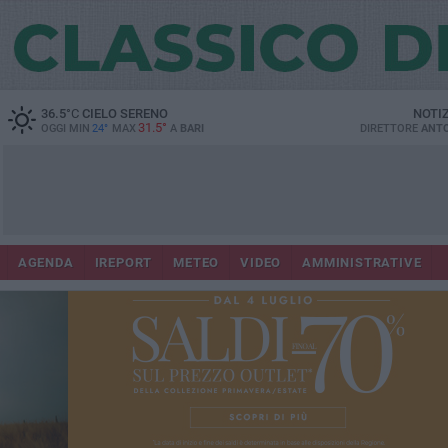
36.5
°C
CIELO SERENO
NOTI
31.5°
OGGI MIN
24°
MAX
A
BARI
DIRETTORE
ANTO
AGENDA
IREPORT
METEO
VIDEO
AMMINISTRATIVE