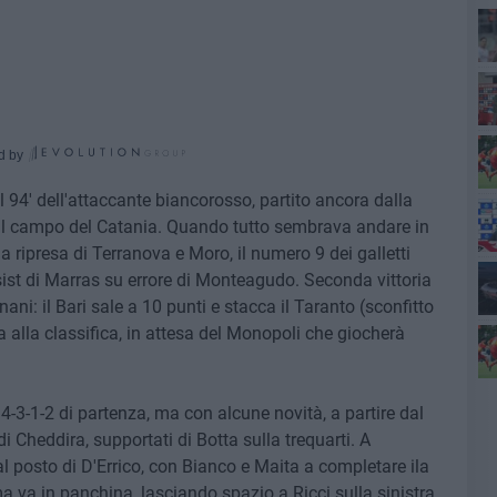
d by
 94' dell'attaccante biancorosso, partito ancora dalla
 sul campo del Catania. Quando tutto sembrava andare in
la ripresa di Terranova e Moro, il numero 9 dei galletti
ssist di Marras su errore di Monteagudo. Seconda vittoria
ni: il Bari sale a 10 punti e stacca il Taranto (sconfitto
 alla classifica, in attesa del Monopoli che giocherà
-3-1-2 di partenza, ma con alcune novità, a partire dal
di Cheddira, supportati di Botta sulla trequarti. A
 posto di D'Errico, con Bianco e Maita a completare ila
va in panchina, lasciando spazio a Ricci sulla sinistra,