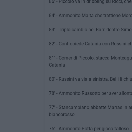
86' - Piccolo va in dribbling su Ricci, ch
84' - Ammonito Maita che trattiene Moro
83' - Triplo cambio nel Bari: dentro Simer
82' - Contropiede Catania con Russini ch
81' - Corner di Piccolo, stacca Monteag
Catania
80' - Russini va via a sinistra, Belli li ch
78' - Ammonito Russotto per aver allont
77' - Stancampiano abbatte Marras in are
biancorosso
75' - Ammonito Botta per gioco falloso