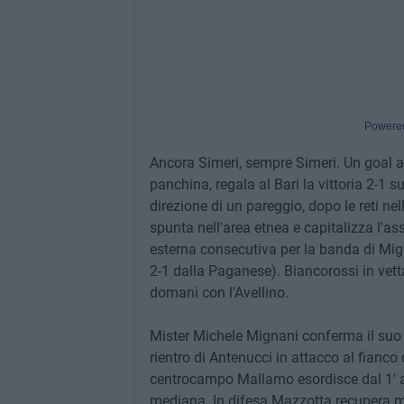
Powere
Ancora Simeri, sempre Simeri. Un goal al
panchina, regala al Bari la vittoria 2-1
direzione di un pareggio, dopo le reti nel
spunta nell'area etnea e capitalizza l'a
esterna consecutiva per la banda di Migna
2-1 dalla Paganese). Biancorossi in vetta
domani con l'Avellino.
Mister Michele Mignani conferma il suo 4
rientro di Antenucci in attacco al fianco 
centrocampo Mallamo esordisce dal 1' al
mediana. In difesa Mazzotta recupera ma 