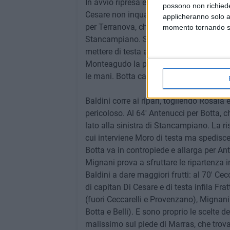
In avvio ripresa è ancora il Bari a farsi
possono non richieder
Cesare non inquadrano la porta etnea. È l
applicheranno solo a
per Terranova, che in acrobazia calcia ve
momento tornando su 
Stancampiano. Sugli sviluppi del corner
mettere di testa alle spalle del portiere s
Monteagudo la passa indietro a Stancamp
le mani. Botta calcia la punizione a due 
Baldini corre ai ripari, togliendo Rosaia 
pericoloso. Al 64' Antenucci per Botta, 
lato alla sinistra di Stancampiano. La ri
cui interviene Moro di testa ma spedisce 
Botta va in contropiede e allarga per Ant
Mignani prova a sfruttare le ripartenza
Baldini a dare maggiori frutti: al 70' Ce
di capitan Di Cesare e di testa infila Frat
(fuori Ceccarelli e Provenzano), Mignani
Botta e Belli). E sono proprio le scelte 
malissimo sul piede di Marras, che trova l