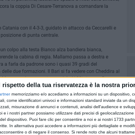
ancora la coppia Di Cesare-Terranova a comandare la
 Catania con il 4-3-3, guidato in attacco da Ceccarelli e
posizione di punta centrale.
un colpo alla testa Bianco alza bandiera bianca,
prende la cabina di regia. Mallamo passa a destra e
ra a farla da padrone sono i quasi 39 gradi del
delle due formazioni. Il Bari si fa vedere con Cheddira al
e Monteagudo spazza in angolo). Al 29' ci prova Botta,
l rispetto della tua riservatezza è la nostra prior
retto e lascia partire un mancino troppo centrale che non
nde il Catania con il mancino di Ceccarelli, che sugli
artner
memorizziamo e/o accediamo a informazioni su un dispositivo, c
lto sulla traversa. Al 39' la partita si accende
ali, come identificatori univoci e informazioni standard inviate da un di
zzati, misurazione di annunci e contenuti, analisi dell'audience e svilupp
 rasoterra da Antenucci, atterrato da Pinto in area. Per
i e i nostri partner possiamo utilizzare dati precisi di geolocalizzazione 
arapiglia che produce tre ammoniti: gli etnei Calapai e
del dispositivo. Puoi fare clic per consentire a noi e ai nostri 1733 partn
critte. In alternativa puoi accedere a informazioni più dettagliate e modif
acconsentire o di negare il consenso.
Si rende noto che alcuni trattamen