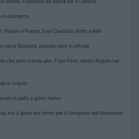
e lo atterra. Punizione da destra per il Catania
 in ripartenza
i, Paponi e Pucino, fuori Cheddira, Botta e Belli
e cerca Russotto, pescato però in offside
udo che però manda alto. Fuori Pinto, dentro Ropolo nel
iude in angolo
anato la palla a gioco fermo
a, ma il gioco era fermo per il fuorigioco dell'attaccante