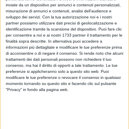
inviate da un dispositivo per annunci e contenuti personalizzati,
misurazione di annunci e contenuti, analisi dell'audience e
2
A cura di
sviluppo dei servizi.
Con la tua autorizzazione noi e i nostri
GIANLUCA BATTISTA
partner possiamo utilizzare dati precisi di geolocalizzazione e
identificazione tramite la scansione del dispositivo. Puoi fare clic
per consentire a noi e ai nostri 1733 partner il trattamento per le
Loro non mollano, nonostante una classifica deficitaria, un
finalità sopra descritte. In alternativa puoi accedere a
calciomercato che non decolla, una serie di problematiche
informazioni più dettagliate e modificare le tue preferenze prima
legate alla multiproprietà. I tifosi baresi più viscerali e gli
di acconsentire o di negare il consenso.
Si rende noto che alcuni
ultras della Curva Nord
saranno in 338 nel settore ospiti
trattamenti dei dati personali possono non richiedere il tuo
consenso, ma hai il diritto di opporti a tale trattamento. Le tue
dello stadio "dei Marmi" domani, 10 gennaio, per assistere
preferenze si applicheranno solo a questo sito web. Puoi
alla sfida tra i padroni di casa della Carrarese e i biancorossi.
modificare le tue preferenze o revocare il consenso in qualsiasi
momento tornando su questo sito e facendo clic sul pulsante
Un Bari che dovrà tentare di tornare a fare i tre punti, che
"Privacy" in fondo alla pagina web.
mancano da inizio novembre, per non ritrovarsi ancor più
inguaiato nella lotta salvezza. L'auspicio di chi si metterà in
viaggio già stanotte è che almeno la prestazione non
manchi e che i calciatori chiamati a scendere in campo
siano all'altezza di tanto incondizionato sostegno.