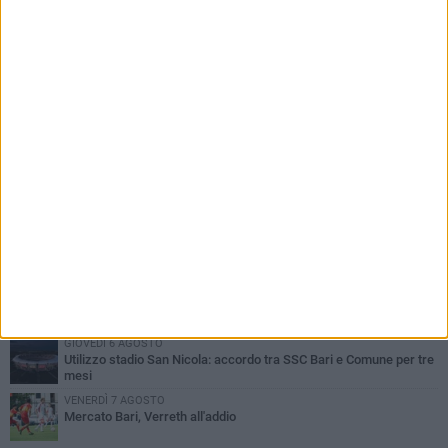
PIÙ LETTI QUESTA SETTIMANA
MARTEDÌ 4 AGOSTO
SSC Bari, scoppia definitivamente il caso Sibilli
MARTEDÌ 4 AGOSTO
Caso Sibilli, Marino risponde al procuratore
MARTEDÌ 4 AGOSTO
Mercato in uscita, sirene rumene per Matthias Verreth
MARTEDÌ 4 AGOSTO
Mattia Esposito è un calciatore del Bari
GIOVEDÌ 6 AGOSTO
Utilizzo stadio San Nicola: accordo tra SSC Bari e Comune per tre
mesi
VENERDÌ 7 AGOSTO
Mercato Bari, Verreth all'addio