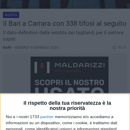
NUOTO
Il Bari a Carrara con 338 tifosi al seguito
Il dato definitivo della vendita dei tagliandi per il settore
ospiti
BARI -
VENERDÌ 9 GENNAIO 2026
19.37
Il rispetto della tua riservatezza è la
nostra priorità
Noi e i nostri 1733
partner
memorizziamo e/o accediamo a
informazioni su un dispositivo, come i cookie, e trattiamo dati
personali, come identificatori univoci e informazioni standard