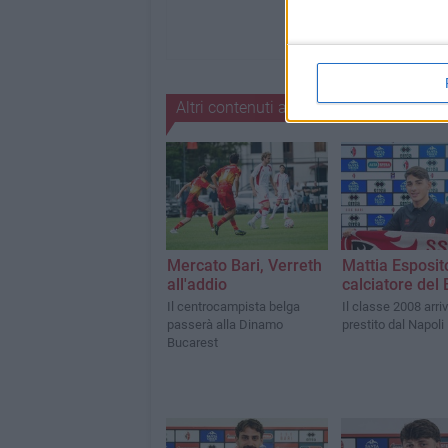
Altri contenuti a tema
Mercato Bari, Verreth
Mattia Esposit
all'addio
calciatore del 
Il centrocampista belga
Il classe 2008 arriv
passerà alla Dinamo
prestito dal Napoli
Bucarest