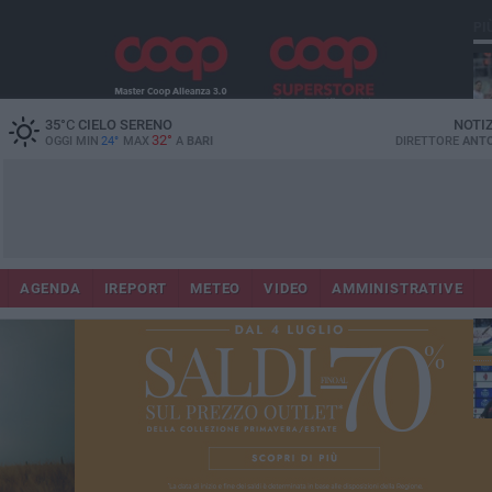
PI
35
°C
CIELO SERENO
NOTI
32°
OGGI MIN
24°
MAX
A
BARI
DIRETTORE
ANTO
AGENDA
IREPORT
METEO
VIDEO
AMMINISTRATIVE