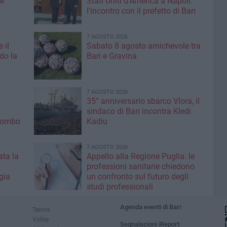
me
Stati Uniti d’America a Napoli:
l'incontro con il prefetto di Bari
7 AGOSTO 2026
 il
Sabato 8 agosto amichevole tra
do la
Bari e Gravina
7 AGOSTO 2026
35° anniversario sbarco Vlora, il
sindaco di Bari incontra Kledi
olombo
Kadiu
7 AGOSTO 2026
ta la
Appello alla Regione Puglia: le
professioni sanitarie chiedono
gia
un confronto sul futuro degli
studi professionali
Agenda eventi di Bari
Tennis
Volley
Segnalazioni iReport