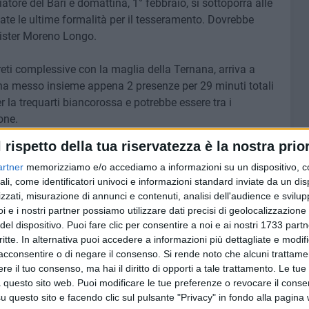
tore del Bari e domattina, 1° febbraio, si sottoporrà alle
tate le ultime formalità per il tesseramento. Dovrebbe
mister Moreno Longo.
reti complessive con la maglia della Ternana, arriva a
i ha messo insieme appena 2 presenze per 29 minuti totali
er la trequarti biancorossa e potrebbe essere tra i
one.
l rispetto della tua riservatezza è la nostra prior
artner
memorizziamo e/o accediamo a informazioni su un dispositivo, c
ali, come identificatori univoci e informazioni standard inviate da un di
zzati, misurazione di annunci e contenuti, analisi dell'audience e svilupp
i e i nostri partner possiamo utilizzare dati precisi di geolocalizzazione 
7 AGOSTO 2026
del dispositivo. Puoi fare clic per consentire a noi e ai nostri 1733 partn
vo della
Mercato Bari, Verreth all'addio
critte. In alternativa puoi accedere a informazioni più dettagliate e modif
acconsentire o di negare il consenso.
Si rende noto che alcuni trattamen
amenti
e il tuo consenso, ma hai il diritto di opporti a tale trattamento. Le tue
 questo sito web. Puoi modificare le tue preferenze o revocare il conse
questo sito e facendo clic sul pulsante "Privacy" in fondo alla pagina