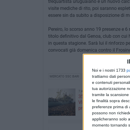
trequartista uruguaiano è un nuovo calcia
visite mediche di rito, poi saranno esple
essere sin da subito a disposizione di 
Pereiro, lo scorso anno 19 presenze e 6 
titolo definitivo dal Genoa, club con cu
in questa stagione. Sarà lui il rinforzo p
convocati già domenica contro il Frosin
I
Noi e i nostri 1733
p
trattiamo dati person
MERCATO SSC BARI
GASTON PEREIRO
e contenuti personali
tua autorizzazione no
7 AGOSTO 2026
tramite la scansione 
35^ anniversario dell’arri
le finalità sopra des
Vlora nel porto di Bari: il
preferenze prima di 
programma degli appunt
possono non richieder
applicheranno solo a
momento tornando su 