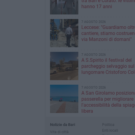
tra Bari e Corato: le vitti
hanno 17 anni
7 AGOSTO 2026
Leccese: "Guardiamo oltre
cantiere, stiamo costruen
via Manzoni di domani"
7 AGOSTO 2026
A S.Spirito il festival del
parcheggio selvaggio sul
lungomare Cristoforo C
7 AGOSTO 2026
A San Girolamo posiziona
passerella per migliorare
l'accessibilità della spiag
libera
Notizie da Bari
Politica
Enti locali
Vita di città