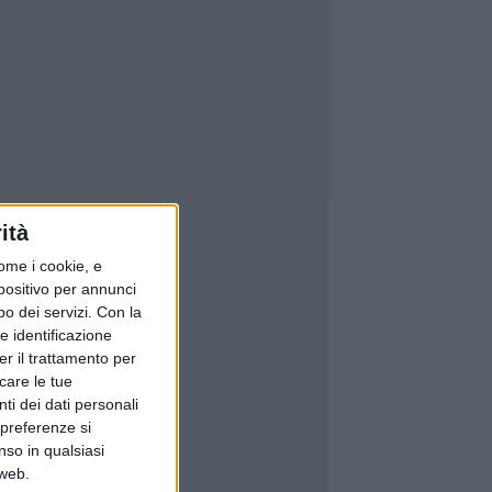
ità
ome i cookie, e
spositivo per annunci
o dei servizi.
Con la
e identificazione
er il trattamento per
icare le tue
ti dei dati personali
 preferenze si
nso in qualsiasi
 web.