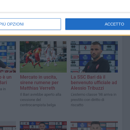
PIÙ OPZIONI
ACCETTO
o è un
Mercato in uscita,
La SSC Bari dà il
Bari
sirene rumene per
benvenuto ufficiale ad
Matthias Verreth
Alessio Tribuzzi
a in
Il Bari avrebbe aperto alla
L'esterno classe '98 arriva in
cessione del
prestito con diritto di
centrocampista belga
riscatto