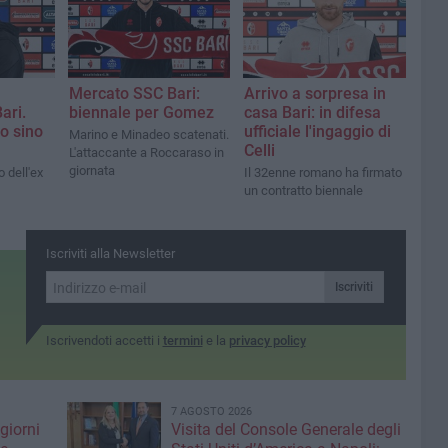
Mercato SSC Bari:
Arrivo a sorpresa in
ari.
biennale per Gomez
casa Bari: in difesa
to sino
ufficiale l'ingaggio di
Marino e Minadeo scatenati.
Celli
L'attaccante a Roccaraso in
giornata
o dell'ex
Il 32enne romano ha firmato
un contratto biennale
Iscriviti alla Newsletter
Iscriviti
Iscrivendoti accetti i
termini
e la
privacy policy
7 AGOSTO 2026
giorni
Visita del Console Generale degli